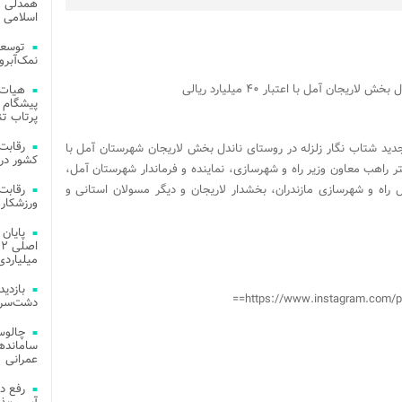
همدلی و
اسلامی م
توسعه
نمک‌آبرو
جان آمل با اعتبار ۴۰ میلیارد ریالی
هیات 
پیشگام 
پرتاب تن
 جدید شتاب نگار زلزله در روستای ناندل بخش لاریجان شهرستان آمل با
کشور در 
حضور خانم دکتر راهب معاون وزیر راه و شهرسازی، نماینده و فرماندار شهرستان آمل،
ل راه و شهرسازی مازندران، بخشدار لاریجان و دیگر مسولان استانی و
ورزشکار 
میلیاردی
https://www.instagram.com/
دشت‌سر 
چالوس
عمرانی
رفع د