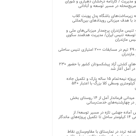
 مدیریت / کارنامه درخشان دهیاری و شورای
ریج‌محله در مسیر توسعه و آبادانی
 زیرساخت‌های باشگاه پدل پوینت کلاب
د با هدف میزبانی رویدادهای بین‌المللی
تنیس مازندران پرچمدار میزبانی‌های ملی و
توسعه تنیس ایران/ مدیریت هدفمند سکوی
یس مازندران
رقابت ۴۹ تیم در مسابقات ۲۰۰ امتیازی تنیس ساحلی
مازندران
رقابت‌های کشتی آزاد پیشکسوتان کشور با حضور ۲۳۰
در آمل آغاز شد
پایان پروژه نیمه‌تمام ۱۵ ساله پارک و تکمیل جاده
اصلی ۲ کیلومتری وسطی کلا بزرگ با اعتبار ۵۴۰
بازدید میدانی فرماندار آمل از ۱۴ روستای بخش
در چهارشنبه‌های خدمت‌رسانی
 آماده جهشی تازه در مسیر توسعه/ از
ساماندهی ۱۴ کیلومتر ساحل تا تکمیل پروژه‌های ماندگار
غدغه تردد در نمارستاق با مقاوم‌سازی نقاط