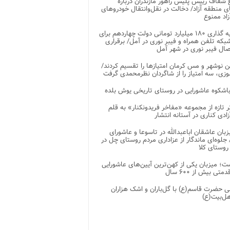
شفاف رییس پلیس راهور مازندران درباره
 منطقه آزاد/ دخالت در نقل‌وانتقال خودروهای
اد ممنوع
سرمایه گذاری ۱۸۰ میلیارد تومانی دولت چهاردهم برای
که تلفن همراه و فیبر نوری در آمل/ برقراری
 نوشهر و مس کرمان امتیازها را تقسیم کردند/
زی، سه امتیاز را از شاگردان نظرمحمدی گرفت
باشکوه عاشورایی در روستای تاریخی یوش بلده
ر تازه از مجموعه «مفاخر فریدونکنار» به قلم
ادی کناری در آستانه انتشار
زبان عاشقان اباعبدالله در تاسوعا و عاشورای
لوه‌ای ماندگار از عزاداری مردم روستای چل در
 روستای کلا
ت؛ میزبان یکی از کهن‌ترین آیین‌های عاشورایی
متی بیش از ۶۰۰ سال
 حضرت قاسم(ع) با گل‌باران و اشک هزاران
هل‌بیت(ع)