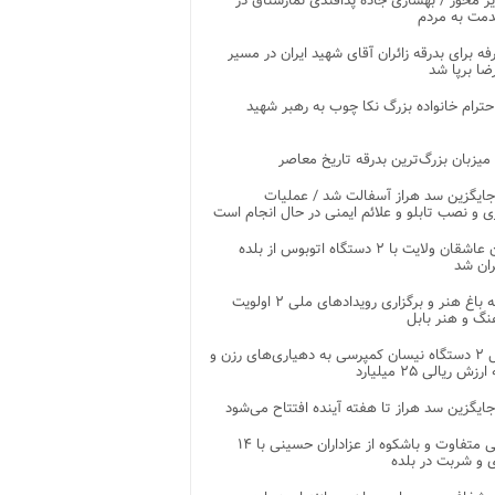
ر محور / بهسازی جاده پدافندی نمارستاق در
مت به مردم
غرفه برای بدرقه زائران آقای شهید ایران در مسیر
ضا برپا شد
احترام خانواده بزرگ نکا چوب به رهبر شهید
 میزبان بزرگ‌ترین بدرقه تاریخ معاصر
جایگزین سد هراز آسفالت شد / عملیات
ی و نصب تابلو و علائم ایمنی در حال انجام است
کاروان عاشقان ولایت با ۲ دستگاه اتوبوس از بلده
ران شد
توسعه باغ هنر و برگزاری رویدادهای ملی ۲ اولویت
نگ و هنر بابل
تحویل ۲ دستگاه نیسان کمپرسی به دهیاری‌های رزن و
زش ریالی ۲۵ میلیارد
جایگزین سد هراز تا هفته آینده افتتاح می‌شود
پذیرایی متفاوت و باشکوه از عزاداران حسینی با ۱۴
 و شربت در بلده