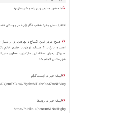
با حضور معاون وزیر راه و شهرسازی؛
افتتاح نسل جدید شتاب نگار زلزله در روستای ناندل بخش لاری
صبح امروز آیین افتتاح و بهره‌برداری از نسل
اعتباری بالغ بر ۴ میلیارد تومان با 
مدیرکل بحران استانداری مازندران، معاون مدیرک
شهرستانی انجام شد.
لینک خبر در اینستاگرام
p/DYjnmFXCuvQ/?igsh=MTI4bzRla3ZmNHVicg==
لینک خبر در روبیکا
https://rubika.ir/post/mSLNaHHgbg