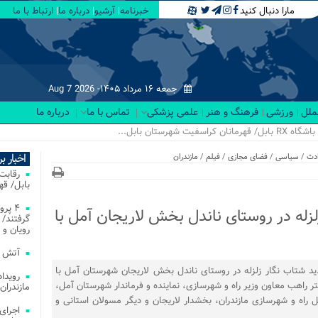
مارا دنبال کنید
خبرنامه
آرشیو
درباره ما
ارتباط با ما
جمعه ۱۶ مرداد ۱۴۰۵-
Aug 7 2026
لملل
ورزشی
فرهنگ و هنر
علمی پزشکی
تماس با ما
درباره ما
اخبار ب
دث
/
سیاسی
/
فضای مجازی
/
فیلم
/
مازندران
بابل/ ق
۴ پر
زله در روستای ناندل بخش لاریجان آمل با
گرفتند/ 
رویان و 
آتش‌ سوزی‌ های
دید شتاب نگار زلزله در روستای ناندل بخش لاریجان شهرستان آمل با
حضور خانم دکتر راهب معاون وزیر راه و شهرسازی، نماینده و فرماندار شهرستان آمل،
مازندران
ل راه و شهرسازی مازندران، بخشدار لاریجان و دیگر مسولان استانی و
اجرای