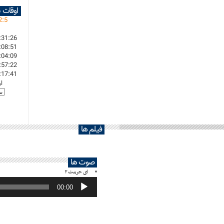
اوقات 
2
:
5
:31:26
:08:51
:04:09
:57:22
:17:41
ا
فیلم ها
صوت ها
ای حرمت ۲
پخش‌کننده
صوت
00:00