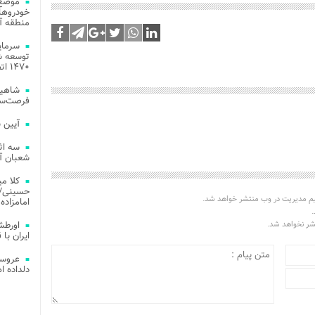
موضع 
خودروهای
منطقه آز
توسعه شب
۱۴۷۰ اتصال فیبر نوری در شهر آمل
شاهین
فرصت‌سو
آیین 
سه اث
شعبان آز
کلا می
حسینی/ ج
یم مدیریت در وب منتشر خواهد شد.
امامزاده
.
تشر نخواهد شد.
اورطش
ایران با قد
عروسی
دلداده ا