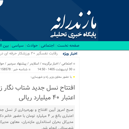
صفحه نخست
اجتماعی
حوادث
سیاسی
بین ا
.
اخبار ویژه
اجتماعی
/
اخبار برگزیده
/
اسلایدر
/
پیشنهاد سردبیر
/
حوا
30 اردیبهشت 1405 - 14:50
شناسه خبر : 158578
با حضور معاون وزیر راه و شهرسازی؛
افتتاح نسل جدید شتاب نگار زل
اعتبار ۴۰ میلیارد ریالی
صبح امروز آیین افتتاح و بهره‌برداری از نسل ج
اعتباری بالغ بر ۴ میلیارد تومان با 
مدیرکل بحران استانداری مازندران، معاون مدیرک
شهرستانی انجام شد.