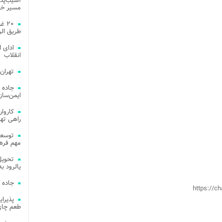
آسیب‌پذی
مسیر خد
۲۰ 
طریق الر
ادای 
انقلاب
تهران
جاده 
ایمن‌ساز
راهی ته
مهم فره
یالرود به ار
جاده 
https://
طعم چای