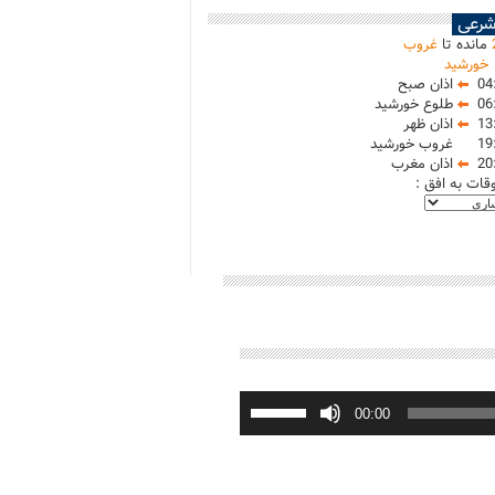
شرعی
مانده تا
غروب
خورشید
04
اذان صبح
06
طلوع خورشید
13
اذان ظهر
19
غروب خورشید
20
اذان مغرب
وقات به افق :
برای
افزایش
00:00
یا
کاهش
صدا
از
کلیدهای
بالا
و
پایین