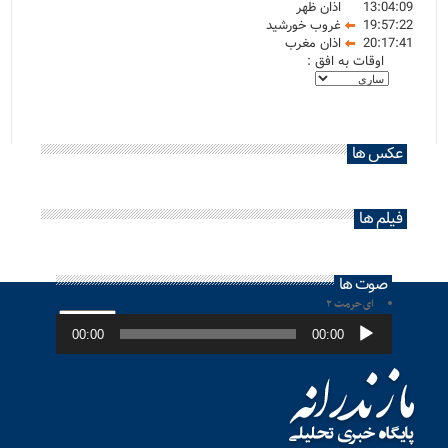
13:04:09
اذان ظهر
19:57:22
غروب خورشید
20:17:41
اذان مغرب
اوقات به افق :
عکس ها
فیلم ها
صوت ها
ای حرمت ۲
پخش‌کننده
صوت
00:00
00:00