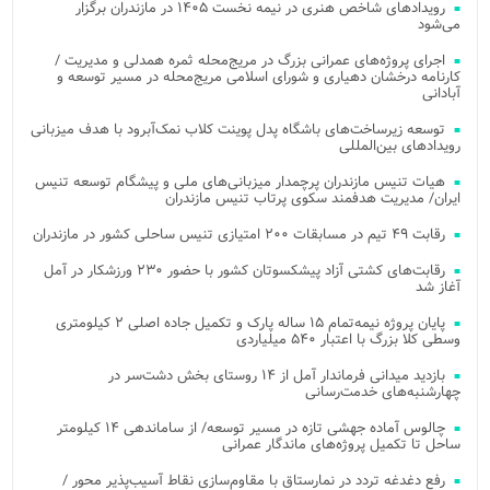
رویدادهای شاخص هنری در نیمه نخست ۱۴۰۵ در مازندران برگزار
می‌شود
اجرای پروژه‌های عمرانی بزرگ در مریج‌محله ثمره همدلی و مدیریت /
کارنامه درخشان دهیاری و شورای اسلامی مریج‌محله در مسیر توسعه و
آبادانی
توسعه زیرساخت‌های باشگاه پدل پوینت کلاب نمک‌آبرود با هدف میزبانی
رویدادهای بین‌المللی
هیات تنیس مازندران پرچمدار میزبانی‌های ملی و پیشگام توسعه تنیس
ایران/ مدیریت هدفمند سکوی پرتاب تنیس مازندران
رقابت ۴۹ تیم در مسابقات ۲۰۰ امتیازی تنیس ساحلی کشور در مازندران
رقابت‌های کشتی آزاد پیشکسوتان کشور با حضور ۲۳۰ ورزشکار در آمل
آغاز شد
پایان پروژه نیمه‌تمام ۱۵ ساله پارک و تکمیل جاده اصلی ۲ کیلومتری
وسطی کلا بزرگ با اعتبار ۵۴۰ میلیاردی
بازدید میدانی فرماندار آمل از ۱۴ روستای بخش دشت‌سر در
چهارشنبه‌های خدمت‌رسانی
چالوس آماده جهشی تازه در مسیر توسعه/ از ساماندهی ۱۴ کیلومتر
ساحل تا تکمیل پروژه‌های ماندگار عمرانی
رفع دغدغه تردد در نمارستاق با مقاوم‌سازی نقاط آسیب‌پذیر محور /