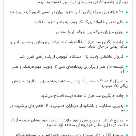
بهسازی جاده پدافندی نمارستاق در مسیر خدمت به مردم
۲۰ غرفه برای بدرقه زائران آقای شهید ایران در مسیر طریق الرضا برپا شد
ادای احترام خانواده بزرگ نکا چوب به رهبر شهید انقلاب
تهران میزبان بزرگ‌ترین بدرقه تاریخ معاصر
جاده جایگزین سد هراز آسفالت شد / عملیات ایمن‌سازی و نصب تابلو و
علائم ایمنی در حال انجام است
کاروان عاشقان ولایت با ۲ دستگاه اتوبوس از بلده راهی تهران شد
توسعه باغ هنر و برگزاری رویدادهای ملی ۲ اولویت مهم فرهنگ و هنر
بابل
تحویل ۲ دستگاه نیسان کمپرسی به دهیاری‌های رزن و یالرود به ارزش
ریالی ۲۵ میلیارد
جاده جایگزین سد هراز تا هفته آینده افتتاح می‌شود
پذیرایی متفاوت و باشکوه از عزاداران حسینی با ۱۴ طعم چای و شربت در
بلده
موضع شفاف رییس پلیس راهور مازندران درباره خودروهای منطقه آزاد/
دخالت در نقل‌وانتقال خودروهای منطقه آزاد ممنوع
سرمایه گذاری ۱۸۰ میلیارد تومانی دولت چهاردهم برای توسعه شبکه