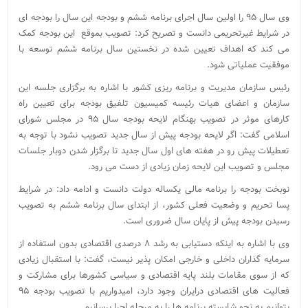
وی سال ۹۵ را اولین سال اجرای برنامه ششم و بودجه این سال را بودجه ای
در شرایط غیرتحریمی دانست و تصریح کرد: تصویب بموقع این بودجه کمک
می کند که اهداف تعیین شده در نخستین سال برنامه ششم توسعه با
موفقیت عملیاتی شود.
رئیس سازمان مدیریت و برنامه ریزی کشور با اشاره به برگزاری جلسه این
سازمان و اعضای هیات رئیسه کمیسیون تلفیق بودجه برای تعیین راه
کارهای موثر در تصویب بهنگام لایحه بودجه سال ۹۵ در مجلس شورای
اسلامی گفت:‌ اگر لایحه بودجه پیش از سال جدید تصویب نشود با توجه به
تعطیلات پیش رو در هفته های اول سال جدید تا برگزار شدن دوبار جلسات
مجلس و تصویب این لایحه زمان زیادی از دست می رود.
نوبخت بودجه را برنامه مالی یکساله دولت دانست و ادامه داد:‌ در شرایط
پسا تحریم و وضعیت فعلی کشور،‌ از ابتدای سال برنامه ششم به تصویب
رسیدن بودجه پیش از پایان سال ضروری است.
وی با اشاره به اینکه دستیابی به رشد ۸ درصدی اقتصادی بدون استفاده از
سرمایه گذاران داخلی و خارجی امکان پذیر نیست، گفت: با استقبال زیادی
که از سوی مقامات بلند پایه اقتصادی و سیاسی کشورها برای مشارکت و
فعالیت های اقتصادی درایران وجود دارد، امیدواریم با تصویب بودجه ۹۵
بتوانیم به نحو شایسته برنامه ها را به مرحله اجرا برسانیم.