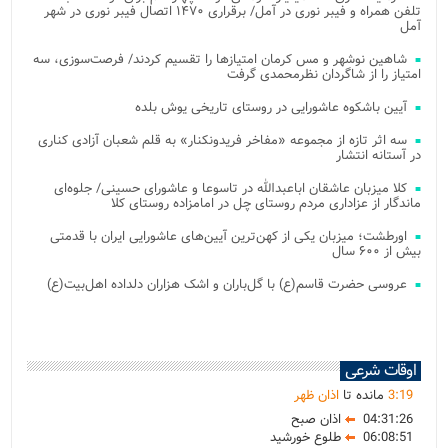
تلفن همراه و فیبر نوری در آمل/ برقراری ۱۴۷۰ اتصال فیبر نوری در شهر
آمل
شاهین نوشهر و مس کرمان امتیازها را تقسیم کردند/ فرصت‌سوزی، سه
امتیاز را از شاگردان نظرمحمدی گرفت
آیین باشکوه عاشورایی در روستای تاریخی یوش بلده
سه اثر تازه از مجموعه «مفاخر فریدونکنار» به قلم شعبان آزادی کناری
در آستانه انتشار
کلا میزبان عاشقان اباعبدالله در تاسوعا و عاشورای حسینی/ جلوه‌ای
ماندگار از عزاداری مردم روستای چل در امامزاده روستای کلا
اورطشت؛ میزبان یکی از کهن‌ترین آیین‌های عاشورایی ایران با قدمتی
بیش از ۶۰۰ سال
عروسی حضرت قاسم(ع) با گل‌باران و اشک هزاران دلداده اهل‌بیت(ع)
اوقات شرعی
19
:
3
مانده تا
اذان ظهر
04:31:26
اذان صبح
06:08:51
طلوع خورشید