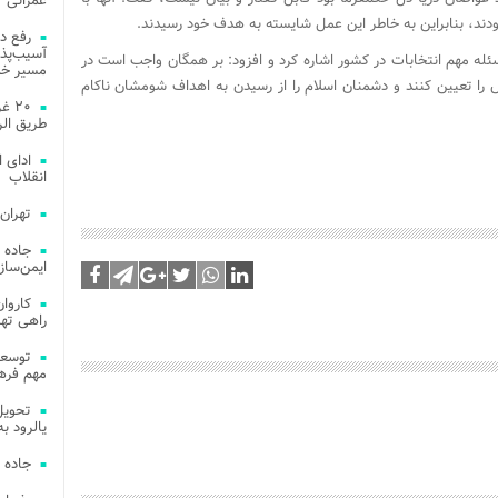
عمرانی
دند، بنابراین به خاطر این عمل شایسته به هدف خود رسیدند.
رفع د
آسیب‌پذی
له مهم انتخابات در کشور اشاره کرد و افزود: بر همگان واجب است در
مسیر خد
ا تعیین کنند و دشمنان اسلام را از رسیدن به اهداف شومشان ناکام
۲۰ 
طریق الر
ادای 
انقلاب
تهران
جاده 
ایمن‌ساز
راهی ته
مهم فره
یالرود به ار
جاده 