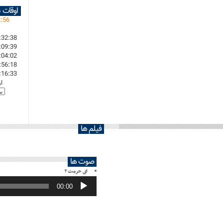
اوقات 
2
:
56
:32:38
:09:39
:04:02
:56:18
:16:33
ا
فیلم ها
صوت ها
ای حرمت ۲
پخش‌کننده
صوت
00:00