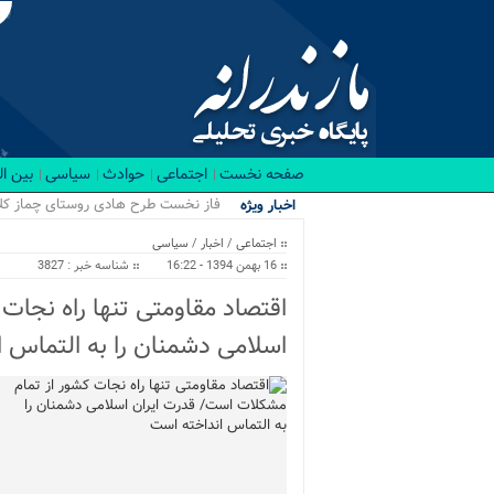
صفحه نخست
اجتماعی
حوادث
سیاسی
بین ا
رقابت .
اخبار ویژه
اجتماعی
/
اخبار
/
سیاسی
16 بهمن 1394 - 16:22
شناسه خبر : 3827
اقتصاد مقاومتی تنها راه نجات
اسلامی دشمنان را به التماس 