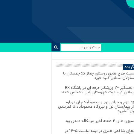
رگزیده
خست طرح هادی روستای چماز کلا چمستان با
ئولان استانی کلید خورد
رقابت نفسگیر ۲۰ ورزشکار حرفه ای در باشگاه RX
هرمانان کراسفیت شهرستان بابل مشخص شدند
وژه مهم و حیاتی نور و محمودآباد جان دوباره
از بیمارستان نور و نیروگاه محمودآباد تا کمربندی
پل آلشرود
 ۲ هفته اخیر میانکاله عمدی بود
رویدادهای شاخص هنری در نیمه نخست ۱۴۰۵ در