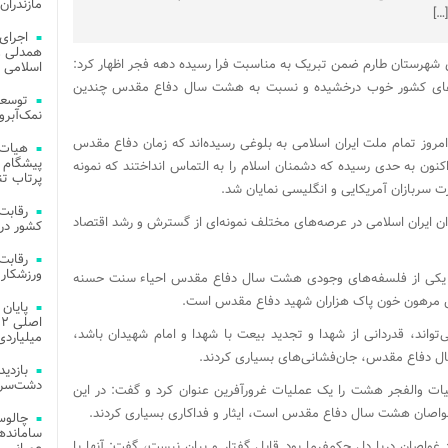
مازندران
[…]
اجرای
همدلی و
ی شهرستان طارم ضمن تبریک به مناسبت فرا رسیده دهه فجر اظهار کرد:
اسلامی م
ه‌های کشور خوب درخشیده و نسبت به هشت سال دفاع مقدس چندین
توسعه
نمک‌آبرو
روز تمام ملت ایران اسلامی به بلوغی رسیده‌اند که زمان دفاع مقدس
هیات 
پیشگام 
نون به حدی رسیده که دشمنان اسلام را به التماس انداختند که نمونه
پرتاب تن
ت سربازان آمریکایی و انگلیسی نمایان شد.
 ایران اسلامی در عرصه‌های مختلف نمونه‌ای از گسترش و رشد اقتصاد
کشور در 
ورزشکار 
ه یکی از فلسفه‌های وجودی هشت سال دفاع مقدس احیاء سنت حسنه
رامش مرهون خون پاک هزاران شهید دفاع مقدس است.
می‌تواند، قدردانی از شهدا و تجدید بیعت با شهدا و امام شهیدان باشد،
میلیاردی
ال دفاع مقدس، جان‌فشانی‌های بسیاری کردند.
دشت‌سر 
ت والفجر هشت را یک عملیات غرورآفرین عنوان کرد و گفت: در این
غواصان هشت سال دفاع مقدس است، ایثار و فداکاری بسیاری کردند.
چالوس
غواصان دریا دل حکمفرما بود قابل گفتار و بیان نیست، گفت: آنها با