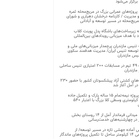
 برگزار می‌شود
 پروژه‌های عمرانی بزرگ در مریج‌محله ثمره
 مدیریت / کارنامه درخشان دهیاری و شورای
ریج‌محله در مسیر توسعه و آبادانی
 زیرساخت‌های باشگاه پدل پوینت کلاب
د با هدف میزبانی رویدادهای بین‌المللی
تنیس مازندران پرچمدار میزبانی‌های ملی و
توسعه تنیس ایران/ مدیریت هدفمند سکوی
یس مازندران
رقابت ۴۹ تیم در مسابقات ۲۰۰ امتیازی تنیس ساحلی
مازندران
رقابت‌های کشتی آزاد پیشکسوتان کشور با حضور ۲۳۰
در آمل آغاز شد
پایان پروژه نیمه‌تمام ۱۵ ساله پارک و تکمیل جاده
اصلی ۲ کیلومتری وسطی کلا بزرگ با اعتبار ۵۴۰
بازدید میدانی فرماندار آمل از ۱۴ روستای بخش
در چهارشنبه‌های خدمت‌رسانی
 آماده جهشی تازه در مسیر توسعه/ از
ساماندهی ۱۴ کیلومتر ساحل تا تکمیل پروژه‌های ماندگار