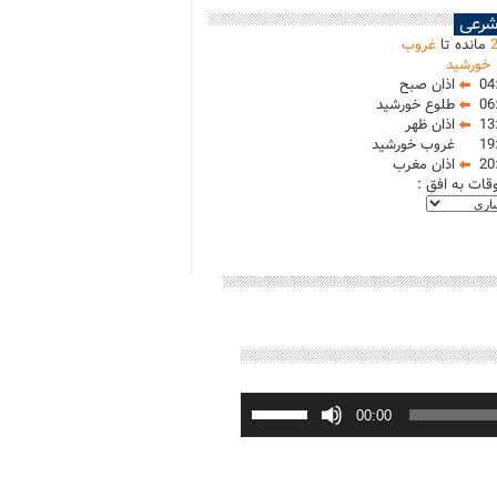
شرعی
مانده تا
غروب
خورشید
04
اذان صبح
06
طلوع خورشید
13
اذان ظهر
19
غروب خورشید
20
اذان مغرب
وقات به افق :
برای
افزایش
00:00
یا
کاهش
صدا
از
کلیدهای
بالا
و
پایین