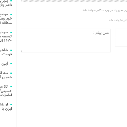
طعم چای
یم مدیریت در وب منتشر خواهد شد.
موضع 
.
خودروهای
تشر نخواهد شد.
منطقه آز
توسعه شب
۱۴۷۰ اتصال فیبر نوری در شهر آمل
شاهین
فرصت‌سو
آیین 
سه اث
شعبان آز
کلا می
حسینی/ ج
امامزاده
اورطش
ایران با قد