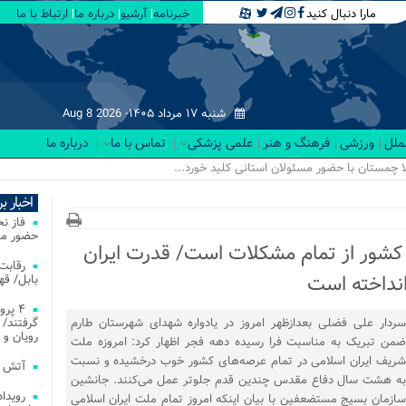
مارا دنبال کنید
خبرنامه
آرشیو
درباره ما
ارتباط با ما
شنبه ۱۷ مرداد ۱۴۰۵-
Aug 8 2026
لملل
ورزشی
فرهنگ و هنر
علمی پزشکی
تماس با ما
درباره ما
اخبار ب
فاز ن
حضور مس
 کشور از تمام مشکلات است/ قدرت ایران
انداخته است
بابل/ ق
۴ پر
سردار علی فضلی بعدازظهر امروز در یادواره شهدای شهرستان طارم
گرفتند/ 
رویان و 
ضمن تبریک به مناسبت فرا رسیده دهه فجر اظهار کرد: امروزه ملت
شریف ایران اسلامی در تمام عرصه‌های کشور خوب درخشیده و نسبت
آتش‌ سوزی‌ های
به هشت سال دفاع مقدس چندین قدم جلوتر عمل می‌کنند. جانشین
سازمان بسیج مستضعفین با بیان اینکه امروز تمام ملت ایران اسلامی