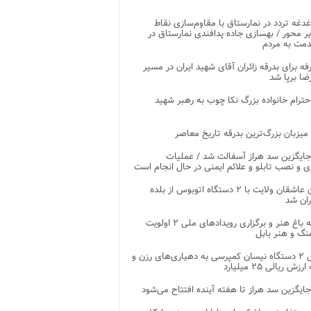
غدغه تردد در نمارستاق با مقاوم‌سازی نقاط
ر محور / بهسازی جاده پدافندی نمارستاق در
مت به مردم
غرفه برای بدرقه زائران آقای شهید ایران در مسیر
ضا برپا شد
احترام خانواده بزرگ نکا چوب به رهبر شهید
 میزبان بزرگ‌ترین بدرقه تاریخ معاصر
جایگزین سد هراز آسفالت شد / عملیات
ی و نصب تابلو و علائم ایمنی در حال انجام است
کاروان عاشقان ولایت با ۲ دستگاه اتوبوس از بلده
ران شد
توسعه باغ هنر و برگزاری رویدادهای ملی ۲ اولویت
نگ و هنر بابل
تحویل ۲ دستگاه نیسان کمپرسی به دهیاری‌های رزن و
زش ریالی ۲۵ میلیارد
جایگزین سد هراز تا هفته آینده افتتاح می‌شود