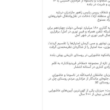
پذیرایی متفاوت و باشکوه از عزاداران حسینی با ۱۴
 و شربت در بلده
شفاف رییس پلیس راهور مازندران درباره
 منطقه آزاد/ دخالت در نقل‌وانتقال خودروهای
اد ممنوع
سرمایه گذاری ۱۸۰ میلیارد تومانی دولت چهاردهم برای
که تلفن همراه و فیبر نوری در آمل/ برقراری
 نوشهر و مس کرمان امتیازها را تقسیم کردند/
زی، سه امتیاز را از شاگردان نظرمحمدی گرفت
باشکوه عاشورایی در روستای تاریخی یوش بلده
ر تازه از مجموعه «مفاخر فریدونکنار» به قلم
ادی کناری در آستانه انتشار
زبان عاشقان اباعبدالله در تاسوعا و عاشورای
لوه‌ای ماندگار از عزاداری مردم روستای چل در
 روستای کلا
ت؛ میزبان یکی از کهن‌ترین آیین‌های عاشورایی
متی بیش از ۶۰۰ سال