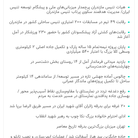
هیات تنیس مازندران پرچمدار میزبانی‌های ملی و پیشگام توسعه تنیس
ایران/ مدیریت هدفمند سکوی پرتاب تنیس مازندران
رقابت ۴۹ تیم در مسابقات ۲۰۰ امتیازی تنیس ساحلی کشور در مازندران
رقابت‌های کشتی آزاد پیشکسوتان کشور با حضور ۲۳۰ ورزشکار در آمل
آغاز شد
پایان پروژه نیمه‌تمام ۱۵ ساله پارک و تکمیل جاده اصلی ۲ کیلومتری
وسطی کلا بزرگ با اعتبار ۵۴۰ میلیاردی
بازدید میدانی فرماندار آمل از ۱۴ روستای بخش دشت‌سر در
چهارشنبه‌های خدمت‌رسانی
چالوس آماده جهشی تازه در مسیر توسعه/ از ساماندهی ۱۴ کیلومتر
ساحل تا تکمیل پروژه‌های ماندگار عمرانی
رفع دغدغه تردد در نمارستاق با مقاوم‌سازی نقاط آسیب‌پذیر محور /
بهسازی جاده پدافندی نمارستاق در مسیر خدمت به مردم
۲۰ غرفه برای بدرقه زائران آقای شهید ایران در مسیر طریق الرضا برپا شد
ادای احترام خانواده بزرگ نکا چوب به رهبر شهید انقلاب
تهران میزبان بزرگ‌ترین بدرقه تاریخ معاصر
جاده جایگزین سد هراز آسفالت شد / عملیات ایمن‌سازی و نصب تابلو و