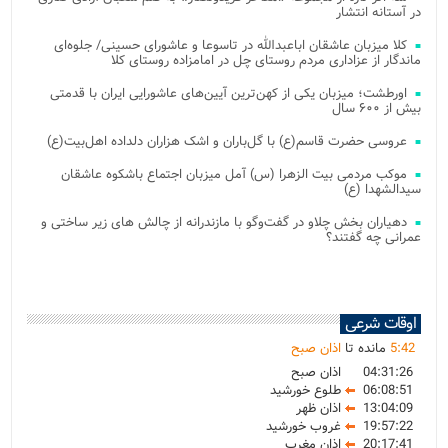
در آستانه انتشار
کلا میزبان عاشقان اباعبدالله در تاسوعا و عاشورای حسینی/ جلوه‌ای
ماندگار از عزاداری مردم روستای چل در امامزاده روستای کلا
اورطشت؛ میزبان یکی از کهن‌ترین آیین‌های عاشورایی ایران با قدمتی
بیش از ۶۰۰ سال
عروسی حضرت قاسم(ع) با گل‌باران و اشک هزاران دلداده اهل‌بیت(ع)
موکب مردمی بیت‌ الزهرا (س) آمل میزبان اجتماع باشکوه عاشقان
سیدالشهدا (ع)
دهیاران بخش چلاو در گفت‌وگو با مازندرانه از چالش های زیر ساختی و
عمرانی چه گفتند؟
اوقات شرعی
42
:
5
مانده تا
اذان صبح
04:31:26
اذان صبح
06:08:51
طلوع خورشید
13:04:09
اذان ظهر
19:57:22
غروب خورشید
20:17:41
اذان مغرب