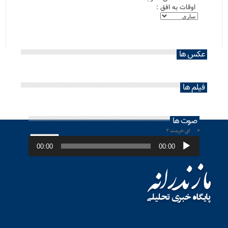
اوقات به افق :
عکس ها
فیلم ها
صوت ها
ای حرمت ۲
پخش‌کننده
صوت
00:00
00:00