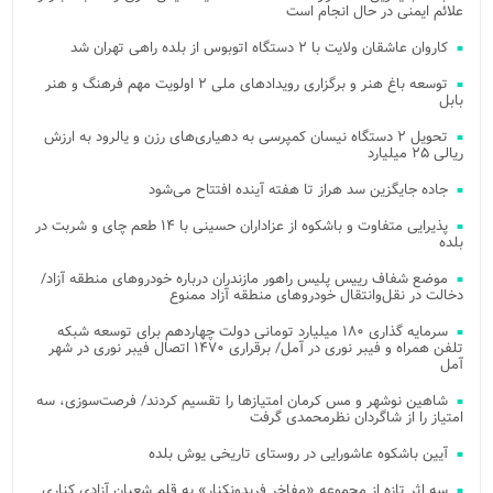
علائم ایمنی در حال انجام است
کاروان عاشقان ولایت با ۲ دستگاه اتوبوس از بلده راهی تهران شد
توسعه باغ هنر و برگزاری رویدادهای ملی ۲ اولویت مهم فرهنگ و هنر
بابل
تحویل ۲ دستگاه نیسان کمپرسی به دهیاری‌های رزن و یالرود به ارزش
ریالی ۲۵ میلیارد
جاده جایگزین سد هراز تا هفته آینده افتتاح می‌شود
پذیرایی متفاوت و باشکوه از عزاداران حسینی با ۱۴ طعم چای و شربت در
بلده
موضع شفاف رییس پلیس راهور مازندران درباره خودروهای منطقه آزاد/
دخالت در نقل‌وانتقال خودروهای منطقه آزاد ممنوع
سرمایه گذاری ۱۸۰ میلیارد تومانی دولت چهاردهم برای توسعه شبکه
تلفن همراه و فیبر نوری در آمل/ برقراری ۱۴۷۰ اتصال فیبر نوری در شهر
آمل
شاهین نوشهر و مس کرمان امتیازها را تقسیم کردند/ فرصت‌سوزی، سه
امتیاز را از شاگردان نظرمحمدی گرفت
آیین باشکوه عاشورایی در روستای تاریخی یوش بلده
سه اثر تازه از مجموعه «مفاخر فریدونکنار» به قلم شعبان آزادی کناری