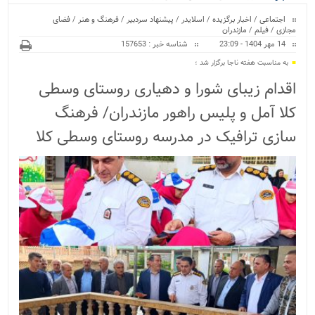
ویژه
اجتماعی
/
اخبار برگزیده
/
اسلایدر
/
پیشنهاد سردبیر
/
فرهنگ و هنر
/
فضای
مجازی
/
فیلم
/
مازندران
14 مهر 1404 - 23:09
شناسه خبر : 157653
به مناسبت هفته ناجا برگزار شد ؛
اقدام زیبای شورا و دهیاری روستای وسطی
کلا آمل و پلیس راهور مازندران/ فرهنگ
سازی ترافیک در مدرسه روستای وسطی کلا