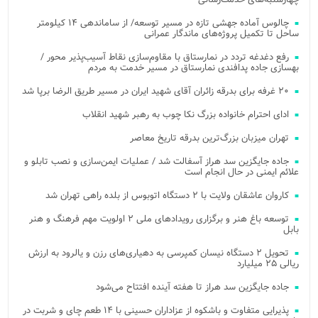
چالوس آماده جهشی تازه در مسیر توسعه/ از ساماندهی ۱۴ کیلومتر
ساحل تا تکمیل پروژه‌های ماندگار عمرانی
رفع دغدغه تردد در نمارستاق با مقاوم‌سازی نقاط آسیب‌پذیر محور /
بهسازی جاده پدافندی نمارستاق در مسیر خدمت به مردم
۲۰ غرفه برای بدرقه زائران آقای شهید ایران در مسیر طریق الرضا برپا شد
ادای احترام خانواده بزرگ نکا چوب به رهبر شهید انقلاب
تهران میزبان بزرگ‌ترین بدرقه تاریخ معاصر
جاده جایگزین سد هراز آسفالت شد / عملیات ایمن‌سازی و نصب تابلو و
علائم ایمنی در حال انجام است
کاروان عاشقان ولایت با ۲ دستگاه اتوبوس از بلده راهی تهران شد
توسعه باغ هنر و برگزاری رویدادهای ملی ۲ اولویت مهم فرهنگ و هنر
بابل
تحویل ۲ دستگاه نیسان کمپرسی به دهیاری‌های رزن و یالرود به ارزش
ریالی ۲۵ میلیارد
جاده جایگزین سد هراز تا هفته آینده افتتاح می‌شود
پذیرایی متفاوت و باشکوه از عزاداران حسینی با ۱۴ طعم چای و شربت در