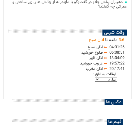
دهیاران بخش چلاو در گفت‌وگو با مازندرانه از چالش های زیر ساختی و
عمرانی چه گفتند؟
اوقات شرعی
6
:
3
مانده تا
اذان صبح
04:31:26
اذان صبح
06:08:51
طلوع خورشید
13:04:09
اذان ظهر
19:57:22
غروب خورشید
20:17:41
اذان مغرب
اوقات به افق :
عکس ها
فیلم ها