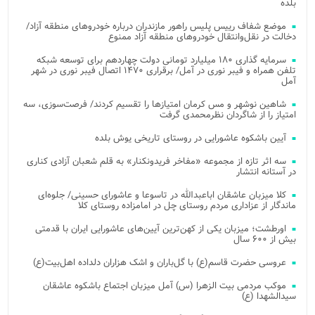
بلده
موضع شفاف رییس پلیس راهور مازندران درباره خودروهای منطقه آزاد/
دخالت در نقل‌وانتقال خودروهای منطقه آزاد ممنوع
سرمایه گذاری ۱۸۰ میلیارد تومانی دولت چهاردهم برای توسعه شبکه
تلفن همراه و فیبر نوری در آمل/ برقراری ۱۴۷۰ اتصال فیبر نوری در شهر
آمل
شاهین نوشهر و مس کرمان امتیازها را تقسیم کردند/ فرصت‌سوزی، سه
امتیاز را از شاگردان نظرمحمدی گرفت
آیین باشکوه عاشورایی در روستای تاریخی یوش بلده
سه اثر تازه از مجموعه «مفاخر فریدونکنار» به قلم شعبان آزادی کناری
در آستانه انتشار
کلا میزبان عاشقان اباعبدالله در تاسوعا و عاشورای حسینی/ جلوه‌ای
ماندگار از عزاداری مردم روستای چل در امامزاده روستای کلا
اورطشت؛ میزبان یکی از کهن‌ترین آیین‌های عاشورایی ایران با قدمتی
بیش از ۶۰۰ سال
عروسی حضرت قاسم(ع) با گل‌باران و اشک هزاران دلداده اهل‌بیت(ع)
موکب مردمی بیت‌ الزهرا (س) آمل میزبان اجتماع باشکوه عاشقان
سیدالشهدا (ع)