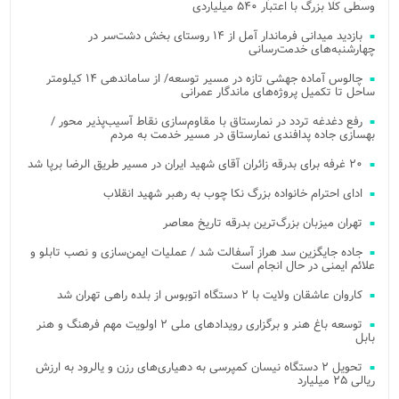
وسطی کلا بزرگ با اعتبار ۵۴۰ میلیاردی
بازدید میدانی فرماندار آمل از ۱۴ روستای بخش دشت‌سر در
چهارشنبه‌های خدمت‌رسانی
چالوس آماده جهشی تازه در مسیر توسعه/ از ساماندهی ۱۴ کیلومتر
ساحل تا تکمیل پروژه‌های ماندگار عمرانی
رفع دغدغه تردد در نمارستاق با مقاوم‌سازی نقاط آسیب‌پذیر محور /
بهسازی جاده پدافندی نمارستاق در مسیر خدمت به مردم
۲۰ غرفه برای بدرقه زائران آقای شهید ایران در مسیر طریق الرضا برپا شد
ادای احترام خانواده بزرگ نکا چوب به رهبر شهید انقلاب
تهران میزبان بزرگ‌ترین بدرقه تاریخ معاصر
جاده جایگزین سد هراز آسفالت شد / عملیات ایمن‌سازی و نصب تابلو و
علائم ایمنی در حال انجام است
کاروان عاشقان ولایت با ۲ دستگاه اتوبوس از بلده راهی تهران شد
توسعه باغ هنر و برگزاری رویدادهای ملی ۲ اولویت مهم فرهنگ و هنر
بابل
تحویل ۲ دستگاه نیسان کمپرسی به دهیاری‌های رزن و یالرود به ارزش
ریالی ۲۵ میلیارد