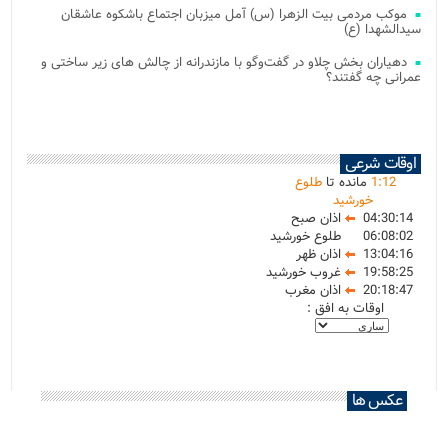
موکب مردمی بیت‌ الزهرا (س) آمل میزبان اجتماع باشکوه عاشقان
سیدالشهدا (ع)
دهیاران بخش چلاو در گفت‌وگو با مازندرانه از چالش های زیر ساختی و
عمرانی چه گفتند؟
اوقات شرعی
12
:
1
مانده تا
طلوع
خورشید
04:30:14
اذان صبح
06:08:02
طلوع خورشید
13:04:16
اذان ظهر
19:58:25
غروب خورشید
20:18:47
اذان مغرب
اوقات به افق :
عکس ها