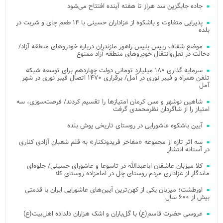
جاده جایگزین سد هراز تا هفته آینده افتتاح می‌شود
پذیرایی متفاوت و باشکوه از عزاداران حسینی با ۱۴ طعم چای و شربت در
بلده
موضع شفاف رییس پلیس راهور مازندران درباره خودروهای منطقه آزاد/
دخالت در نقل‌وانتقال خودروهای منطقه آزاد ممنوع
سرمایه گذاری ۱۸۰ میلیارد تومانی دولت چهاردهم برای توسعه شبکه
تلفن همراه و فیبر نوری در آمل/ برقراری ۱۴۷۰ اتصال فیبر نوری در شهر
آمل
شاهین نوشهر و مس کرمان امتیازها را تقسیم کردند/ فرصت‌سوزی، سه
امتیاز را از شاگردان نظرمحمدی گرفت
آیین باشکوه عاشورایی در روستای تاریخی یوش بلده
سه اثر تازه از مجموعه «مفاخر فریدونکنار» به قلم شعبان آزادی کناری
در آستانه انتشار
کلا میزبان عاشقان اباعبدالله در تاسوعا و عاشورای حسینی/ جلوه‌ای
ماندگار از عزاداری مردم روستای چل در امامزاده روستای کلا
اورطشت؛ میزبان یکی از کهن‌ترین آیین‌های عاشورایی ایران با قدمتی
بیش از ۶۰۰ سال
عروسی حضرت قاسم(ع) با گل‌باران و اشک هزاران دلداده اهل‌بیت(ع)