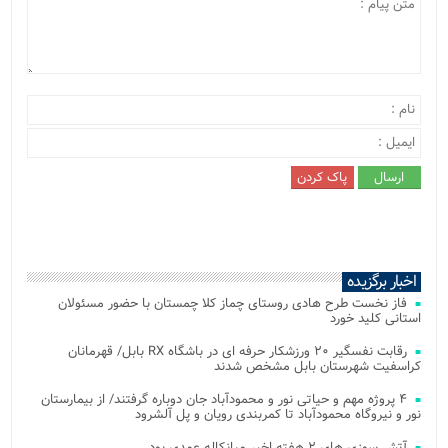
اخبار برگزیده
فاز نخست طرح هادی روستای چماز کلا چمستان با حضور مسئولان
استانی کلید خورد
رقابت نفسگیر ۲۰ ورزشکار حرفه ای در باشگاه RX بابل/ قهرمانان
کراسفیت شهرستان بابل مشخص شدند
۴ پروژه مهم و حیاتی نور و محمودآباد جان دوباره گرفتند/ از بیمارستان
نور و نیروگاه محمودآباد تا کمربندی رویان و پل آلشرود
آتش‌ سوزی‌ های ۲ هفته اخیر میانکاله عمدی بود