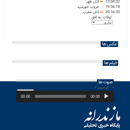
13:04:02
اذان ظهر
19:56:18
غروب خورشید
20:16:33
اذان مغرب
اوقات به افق :
عکس ها
فیلم ها
صوت ها
ای حرمت ۲
پخش‌کننده
صوت
00:00
00:00