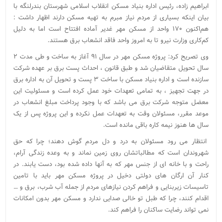
ابراهیم زاده، رئیس اداره بنیاد مسکن انقلاب اسلامی شهرستان بندرلنگه با
بیان اینکه بسیاری از مردم نیاز مبرم به تهیه مسکن دارند اظهار داشت :
هم‌اکنون ۱۷۰ واحد از مسکن مهر غدیر آماده افتتاح است اما به دلیل
کم‌کاری وزارت نیرو تا به امروز واحد فاقد انشعاب برق هستند.
وی تصریح کرد: پروژه مسکن مهر در سال ۹۱ آغاز به ساخت و طی مدت ۲
سال تحویل متقاضیان شد و طبق قانون ، احداث پست برق بر عهده شرکت
سازنده است و اداره بنیاد مسکن با ساخت ۳ پست و تحویل آن به اداره برق
در جهت تجهیز ، به تمامی تعهدات خود عمل کرده است و مسئولیت این
معضل متوجه شرکت برق می باشد که با وجود پرداخت مبلغ انشعاب در
موعد مقرر، مسئولان وقت به تعهدات عمل نکرده و این پروژه پس از یک
سال ها هنوز نیمه کاره باقی مانده است.
انتظار می رود مسئولان به درد و دل مردم گوش دهند؛ چرا که حق
شهروندان است که مطالباتشان روی زمین نماند و به وعده زندگی آرام،
راحت و با خانه ای از جنس مهر که به آنها داده شده بود، دست یابند. در
کنار آن ارگان های دولتی دخیل در پروژه مسکن مهر باید با تامین
تاسیسات زیربنایی و فراهم کردن نیازهای مردم از جمله آب شرب، برق و …
اقدام کنند، چرا که طبل تو خالی صدایی ندارد و مسکن مهر بدون امکانات
نمی تواند رضایت ساکنان را فراهم کند.