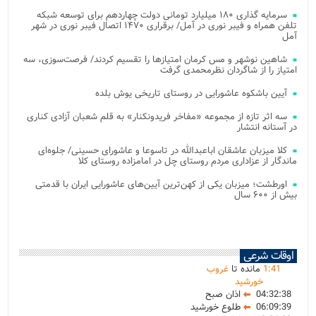
سرمایه گذاری ۱۸۰ میلیارد تومانی دولت چهاردهم برای توسعه شبکه
تلفن همراه و فیبر نوری در آمل/ برقراری ۱۴۷۰ اتصال فیبر نوری در شهر
آمل
شاهین نوشهر و مس کرمان امتیازها را تقسیم کردند/ فرصت‌سوزی، سه
امتیاز را از شاگردان نظرمحمدی گرفت
آیین باشکوه عاشورایی در روستای تاریخی یوش بلده
سه اثر تازه از مجموعه «مفاخر فریدونکنار» به قلم شعبان آزادی کناری
در آستانه انتشار
کلا میزبان عاشقان اباعبدالله در تاسوعا و عاشورای حسینی/ جلوه‌ای
ماندگار از عزاداری مردم روستای چل در امامزاده روستای کلا
اورطشت؛ میزبان یکی از کهن‌ترین آیین‌های عاشورایی ایران با قدمتی
بیش از ۶۰۰ سال
اوقات شرعی
41
:
1
مانده تا
غروب
خورشید
04:32:38
اذان صبح
06:09:39
طلوع خورشید