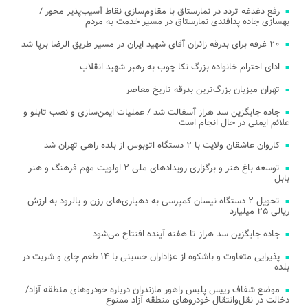
رفع دغدغه تردد در نمارستاق با مقاوم‌سازی نقاط آسیب‌پذیر محور /
بهسازی جاده پدافندی نمارستاق در مسیر خدمت به مردم
۲۰ غرفه برای بدرقه زائران آقای شهید ایران در مسیر طریق الرضا برپا شد
ادای احترام خانواده بزرگ نکا چوب به رهبر شهید انقلاب
تهران میزبان بزرگ‌ترین بدرقه تاریخ معاصر
جاده جایگزین سد هراز آسفالت شد / عملیات ایمن‌سازی و نصب تابلو و
علائم ایمنی در حال انجام است
کاروان عاشقان ولایت با ۲ دستگاه اتوبوس از بلده راهی تهران شد
توسعه باغ هنر و برگزاری رویدادهای ملی ۲ اولویت مهم فرهنگ و هنر
بابل
تحویل ۲ دستگاه نیسان کمپرسی به دهیاری‌های رزن و یالرود به ارزش
ریالی ۲۵ میلیارد
جاده جایگزین سد هراز تا هفته آینده افتتاح می‌شود
پذیرایی متفاوت و باشکوه از عزاداران حسینی با ۱۴ طعم چای و شربت در
بلده
موضع شفاف رییس پلیس راهور مازندران درباره خودروهای منطقه آزاد/
دخالت در نقل‌وانتقال خودروهای منطقه آزاد ممنوع