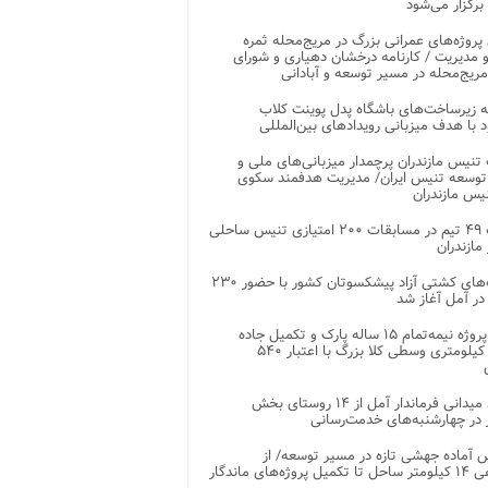
 برگزار می‌شود
 پروژه‌های عمرانی بزرگ در مریج‌محله ثمره
 مدیریت / کارنامه درخشان دهیاری و شورای
ریج‌محله در مسیر توسعه و آبادانی
 زیرساخت‌های باشگاه پدل پوینت کلاب
د با هدف میزبانی رویدادهای بین‌المللی
تنیس مازندران پرچمدار میزبانی‌های ملی و
توسعه تنیس ایران/ مدیریت هدفمند سکوی
یس مازندران
رقابت ۴۹ تیم در مسابقات ۲۰۰ امتیازی تنیس ساحلی
مازندران
رقابت‌های کشتی آزاد پیشکسوتان کشور با حضور ۲۳۰
در آمل آغاز شد
پایان پروژه نیمه‌تمام ۱۵ ساله پارک و تکمیل جاده
اصلی ۲ کیلومتری وسطی کلا بزرگ با اعتبار ۵۴۰
بازدید میدانی فرماندار آمل از ۱۴ روستای بخش
در چهارشنبه‌های خدمت‌رسانی
 آماده جهشی تازه در مسیر توسعه/ از
ساماندهی ۱۴ کیلومتر ساحل تا تکمیل پروژه‌های ماندگار