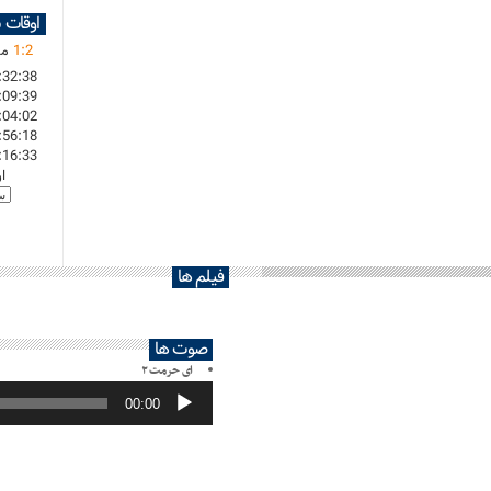
اوقات 
2
:
1
ما
:32:38
:09:39
:04:02
:56:18
:16:33
ا
فیلم ها
صوت ها
ای حرمت ۲
پخش‌کننده
صوت
00:00