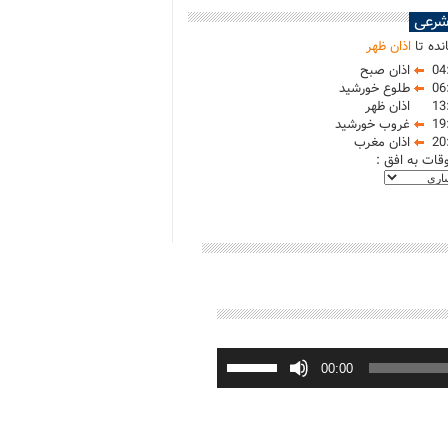
شرعی
نده تا
اذان ظهر
04
اذان صبح
06
طلوع خورشید
13
اذان ظهر
19
غروب خورشید
20
اذان مغرب
وقات به افق :
برای
افزایش
00:00
یا
کاهش
صدا
از
کلیدهای
بالا
و
پایین