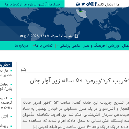
مارا دنبال کنید
خبرنامه
آرشیو
درباره ما
ارتباط با ما
شنبه ۱۷ مرداد ۱۴۰۵-
Aug 8 2026
لملل
ورزشی
فرهنگ و هنر
علمی پزشکی
تماس با ما
درباره ما
اخبار ب
فاز ن
حضور مس
انفجار مواد محترقه ۳ خانه را تخریب کرد/پیرمرد ۵۰ ساله زیر آوار جان
بابل/ ق
۴ پر
در تشریح جزییات این حادثه گفت: ساعت ۱۲:۵۳ظهر امروز حادثه
گرفتند/ 
رویان و 
انفجار و آتش‌سوزی در یک منزل مسکونی در خیابان بهمنیار به ستاد
فرماندهی سازمان آتش‌نشانی اعلام شد. وی افزود: بلافاصله مأموران
آتش‌ سوزی‌ های
سه ایستگاه آتش نشانی به محل حادثه اعزام شدند که مشاهده شد
حادثه در یک در یک واحد ۴۰ متری ساختمان دو طبقه قدیمی […]