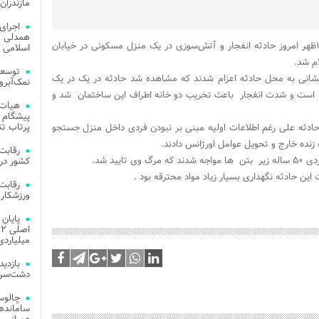
مازندران
اجرای
همدلی و
در تشریح جزییات این حادثه گفت: ساعت ۱۲:۵۳ظهر امروز حادثه انفجار و آتش‌سوزی در یک منزل مسکونی در خیابان
اسلامی م
ام شد.
توسعه
نشانی به محل حادثه اعزام شدند که مشاهده شد حادثه در یک در یک
نمک‌آبرو
 داده است و شدت انفجار باعث تخریب دو خانه اطراف این ساختمان شد و
هیات 
پیشگام 
پرتاب تن
ادثه علی رغم اطلاعات اولیه مبنی بر نبودن فردی داخل منزل جستجو
یید شد.
کشور در 
ن حادثه نگهداری بسیار زیاد مواد محترقه بود .
ورزشکار 
میلیاردی
دشت‌سر 
چالوس