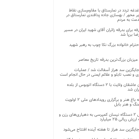
غدغه تردد در نمارستاق با مقاوم‌سازی نقاط
ر محور / بهسازی جاده پدافندی نمارستاق در
مت به مردم
غرفه برای بدرقه زائران آقای شهید ایران در مسیر
ضا برپا شد
احترام خانواده بزرگ نکا چوب به رهبر شهید
 میزبان بزرگ‌ترین بدرقه تاریخ معاصر
جایگزین سد هراز آسفالت شد / عملیات
ی و نصب تابلو و علائم ایمنی در حال انجام است
کاروان عاشقان ولایت با ۲ دستگاه اتوبوس از بلده
ران شد
توسعه باغ هنر و برگزاری رویدادهای ملی ۲ اولویت
نگ و هنر بابل
تحویل ۲ دستگاه نیسان کمپرسی به دهیاری‌های رزن و
زش ریالی ۲۵ میلیارد
جایگزین سد هراز تا هفته آینده افتتاح می‌شود