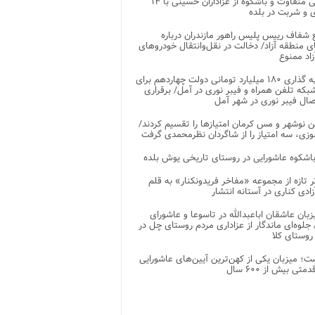
پذیرایی متفاوت و باشکوه از عزاداران حسینی با ۱۴
 و شربت در بلده
شفاف رییس پلیس راهور مازندران درباره
 منطقه آزاد/ دخالت در نقل‌وانتقال خودروهای
اد ممنوع
سرمایه گذاری ۱۸۰ میلیارد تومانی دولت چهاردهم برای
که تلفن همراه و فیبر نوری در آمل/ برقراری
 نوشهر و مس کرمان امتیازها را تقسیم کردند/
زی، سه امتیاز را از شاگردان نظرمحمدی گرفت
باشکوه عاشورایی در روستای تاریخی یوش بلده
ر تازه از مجموعه «مفاخر فریدونکنار» به قلم
ادی کناری در آستانه انتشار
زبان عاشقان اباعبدالله در تاسوعا و عاشورای
لوه‌ای ماندگار از عزاداری مردم روستای چل در
 روستای کلا
ت؛ میزبان یکی از کهن‌ترین آیین‌های عاشورایی
متی بیش از ۶۰۰ سال