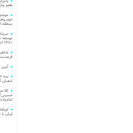
طعم چای
موضع 
خودروهای
منطقه آز
توسعه شب
۱۴۷۰ اتصال فیبر نوری در شهر آمل
شاهین
فرصت‌سو
آیین 
سه اث
شعبان آز
کلا می
حسینی/ ج
امامزاده
اورطش
ایران با قد