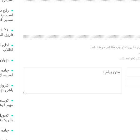
عمرانی
رفع د
آسیب‌پذی
مسیر خد
۲۰ 
طریق الر
ادای 
یم مدیریت در وب منتشر خواهد شد.
انقلاب
.
تشر نخواهد شد.
تهران
جاده 
ایمن‌ساز
راهی ته
مهم فره
یالرود به ار
جاده 