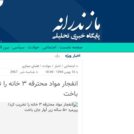
صفحه نخست
اجتماعی
حوادث
سیاسی
بین ا
رقابت نفسگ.
اخبار ویژه
اجتماعی
/
اخبار
/
حوادث
/
فضای مجازی
10 بهمن 1394 - 18:49
شناسه خبر : 2967
باخت