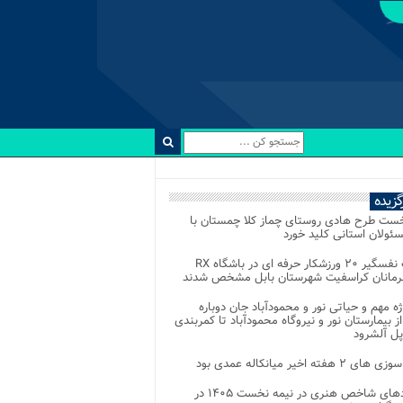
رگزیده
خست طرح هادی روستای چماز کلا چمستان با
ئولان استانی کلید خورد
رقابت نفسگیر ۲۰ ورزشکار حرفه ای در باشگاه RX
هرمانان کراسفیت شهرستان بابل مشخص شدند
وژه مهم و حیاتی نور و محمودآباد جان دوباره
از بیمارستان نور و نیروگاه محمودآباد تا کمربندی
پل آلشرود
 ۲ هفته اخیر میانکاله عمدی بود
رویدادهای شاخص هنری در نیمه نخست ۱۴۰۵ در