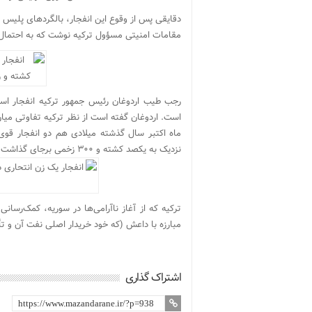
دقایقی پس از وقوع این انفجار، بالگردهای پلیس ترک
مقامات امنیتی مسؤول ترکیه نوشت که به احتمال
رجب طیب اردوغان رئیس جمهور ترکیه انفجار است
است. اردوغان گفته است از نظر ترکیه تفاوتی میا
ماه اکتبر سال گذشته میلادی هم دو انفجار قو
نزدیک به یکصد کشته و ۳۰۰ زخمی برجای گذاشت. مقامات ترکیه داعش را مسؤول این حمله به تجمع کردها اعلام کردند.
ترکیه که از آغاز ناآرامی‌ها در سوریه، کمک‌رسان
مبارزه با داعش (که خود خریدار اصلی نفت آن و ت
اشتراک گذاری