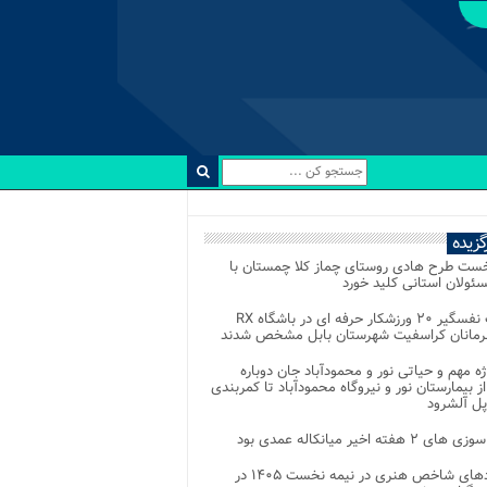
رگزیده
خست طرح هادی روستای چماز کلا چمستان با
ئولان استانی کلید خورد
رقابت نفسگیر ۲۰ ورزشکار حرفه ای در باشگاه RX
هرمانان کراسفیت شهرستان بابل مشخص شدند
وژه مهم و حیاتی نور و محمودآباد جان دوباره
از بیمارستان نور و نیروگاه محمودآباد تا کمربندی
پل آلشرود
 ۲ هفته اخیر میانکاله عمدی بود
رویدادهای شاخص هنری در نیمه نخست ۱۴۰۵ در