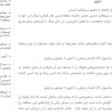
دانلود
طعم چای
ل انفجار و حضور نیروهای امنیتی
موضع 
 نیروهای امنیتی ضمن تخلیه منطقه و زیر نظر گرفتن مراکز آن، خود را
خودروهای
منطقه آز
رتش ترکیه ماه‌هاست با نقض آتش‌بس، در حال جنگ با کردهای جنوب‌شرق
توسعه شب
۱۴۷۰ اتصال فیبر نوری در شهر آمل
لیه کلیه سطل‌های زباله، خودروها و دیگر موارد مشکوک از این منطقه
شاهین
فرصت‌سو
آیین 
سه اث
که ساختمان‌های اطراف را تا صدها متر آن طرف‌تر از محل انفجار به
شعبان آز
 به روی زمین افتادند و تشخیص اینکه چه کسی زنده و چه کسی کشته
کلا می
حسینی/ ج
امامزاده
اورطش
ایران با قد
 حاضر شدند و مجروحین را به بیمارستان‌ منتقل کردند که آمار اولیه آن
 گزارش داده است این انفجار در نزدیکی یکی از پارک‌های این منطقه رخ
سونری) نیز در آن وجود دارد. عامل انتحاری خود را در نزدیکی این نماد