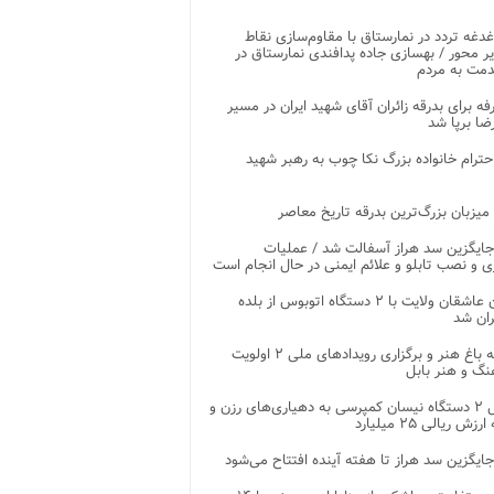
غدغه تردد در نمارستاق با مقاوم‌سازی نقاط
ر محور / بهسازی جاده پدافندی نمارستاق در
مت به مردم
غرفه برای بدرقه زائران آقای شهید ایران در مسیر
ضا برپا شد
احترام خانواده بزرگ نکا چوب به رهبر شهید
 میزبان بزرگ‌ترین بدرقه تاریخ معاصر
جایگزین سد هراز آسفالت شد / عملیات
ی و نصب تابلو و علائم ایمنی در حال انجام است
کاروان عاشقان ولایت با ۲ دستگاه اتوبوس از بلده
ران شد
توسعه باغ هنر و برگزاری رویدادهای ملی ۲ اولویت
نگ و هنر بابل
تحویل ۲ دستگاه نیسان کمپرسی به دهیاری‌های رزن و
زش ریالی ۲۵ میلیارد
جایگزین سد هراز تا هفته آینده افتتاح می‌شود