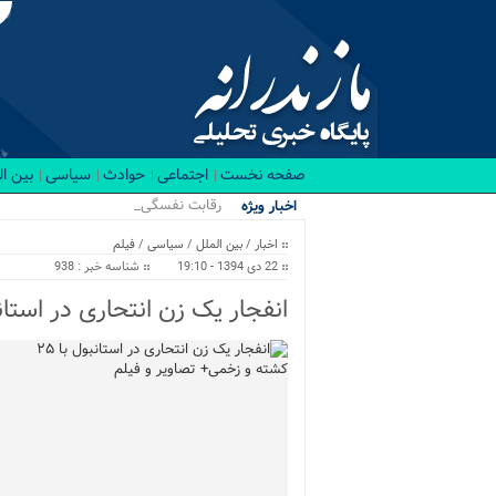
صفحه نخست
اجتماعی
حوادث
سیاسی
بین ا
رقابت نفسگیر ۲۰ ورزشکار .
اخبار ویژه
اخبار
/
بین الملل
/
سیاسی
/
فیلم
22 دی 1394 - 19:10
شناسه خبر : 938
انفجار یک زن انتحاری در استانبول با ۲۵ کشته و زخمی+ ت