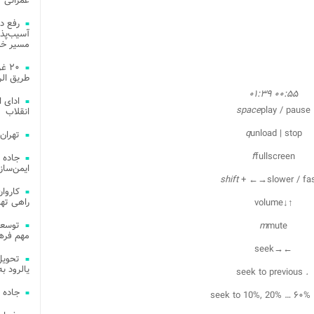
عمرانی
رفع د
آسیب‌پذی
مسیر خد
۲۰ 
طریق الر
۰۱:۳۹
۰۰:۵۵
ادای 
space
play / pause
انقلاب
q
unload | stop
تهران
f
fullscreen
جاده 
ایمن‌ساز
shift
+
←
→
slower / fa
راهی ته
volume
↓
↑
m
mute
مهم فره
seek
→
←
یالرود به ار
seek to previous
.
جاده 
seek to 10%, 20% … ۶۰%