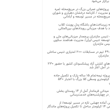
 برگزار می‌شود
 پروژه‌های عمرانی بزرگ در مریج‌محله ثمره
 مدیریت / کارنامه درخشان دهیاری و شورای
ریج‌محله در مسیر توسعه و آبادانی
 زیرساخت‌های باشگاه پدل پوینت کلاب
د با هدف میزبانی رویدادهای بین‌المللی
تنیس مازندران پرچمدار میزبانی‌های ملی و
توسعه تنیس ایران/ مدیریت هدفمند سکوی
یس مازندران
رقابت ۴۹ تیم در مسابقات ۲۰۰ امتیازی تنیس ساحلی
مازندران
رقابت‌های کشتی آزاد پیشکسوتان کشور با حضور ۲۳۰
در آمل آغاز شد
پایان پروژه نیمه‌تمام ۱۵ ساله پارک و تکمیل جاده
اصلی ۲ کیلومتری وسطی کلا بزرگ با اعتبار ۵۴۰
بازدید میدانی فرماندار آمل از ۱۴ روستای بخش
در چهارشنبه‌های خدمت‌رسانی
 آماده جهشی تازه در مسیر توسعه/ از
ساماندهی ۱۴ کیلومتر ساحل تا تکمیل پروژه‌های ماندگار