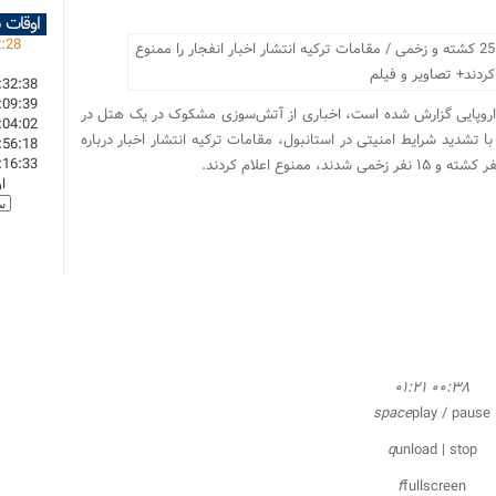
اوقات 
2
:
28
:32:38
:09:39
اروپایی گزارش شده‌ است، اخباری از آتش‌سوزی مشکوک در یک هتل در
:04:02
تشدید شرایط امنیتی در استانبول، مقامات ترکیه انتشار اخبار درباره
:56:18
:16:33
منوع اعلام کردند.
ا
۰۱:۲۱
۰۰:۳۸
space
play / pause
q
unload | stop
f
fullscreen