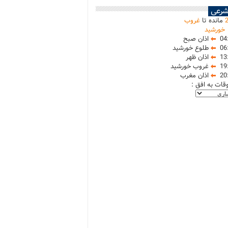
شرعی
مانده تا
غروب
خورشید
04
اذان صبح
06
طلوع خورشید
13
اذان ظهر
19
غروب خورشید
20
اذان مغرب
وقات به افق :