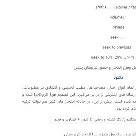
shift
+
←
→
slower / fa
volume
↓
↑
m
mute
seek
→
←
seek to previous
.
seek to 10%, 20% … ۶۰%
حل وقوع انفجار و حضور نیروهای پلیس
دانلود
ر تمام انواع اخبار، مصاحبه‌ها، مطلب تحلیلی و انتقادی در مطبوعات،
سانه‌های اینترنتی را در بر می‌گیرد. این تصمیم فورا لازم‌الاجرا شده و
اده شده است. پیش از این، در حادثه انفجار ماه اکتبر هم دولت ترکیه
لام کرده بود.
ل‌های استانبول همزمان با انفجار تروریستی