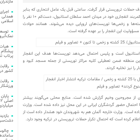
مازندران
ف حملات تروریستی قرار گرفت. ساعتی قبل یک عامل انتحاری که بنابر
اجرای
همدلی و
گزارش‌های اولیه یک زن بوده است، با فعال‌کردن کمربند انفجاری خود در میدان احمد سلطان استانبول، دست‌کم ۱۰ نفر را
اسلامی م
ان کشته‌ها و زخمی‌ها توریست‌های اروپایی دیده می‌شوند. همانند حوادث
مسؤولیت این انفجار را بر عهده گرفته است.
توسعه
نمک‌آبرو
هیات 
پیشگام 
استانبول است و پلیس احتمال می‌دهد توریست‌ها هدف این انفجار
پرتاب تن
در این منطقه ضمن تعطیلی کلیه مراکز توریستی از جمله مسجد کبود و
را نیز تخلیه کردند.
کشور در 
ورزشکار 
ی از مجروحین وخیم گزارش شده است. منابع محلی می‌گویند بیشتر
ما احتمال حضور گردشگران ایرانی در این محل نیز داده شده است. وزارت
میلیاردی
اده است. وزارت خارجه آلمان هم به شهروندان خود هشدار داده است از
لام کرده است که احتمال تکرار حملات تروریستی در ترکیه وجود دارد.
دشت‌سر 
چالوس