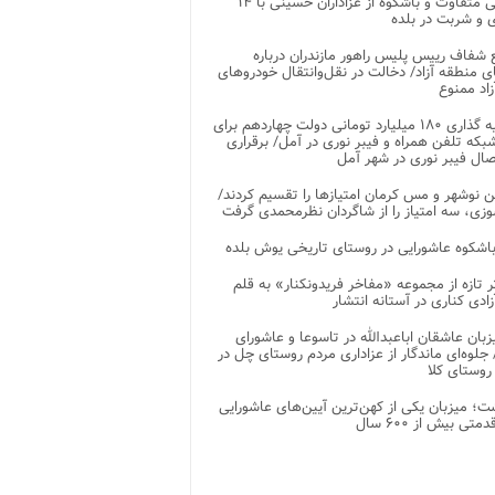
پذیرایی متفاوت و باشکوه از عزاداران حسینی با ۱۴
 و شربت در بلده
شفاف رییس پلیس راهور مازندران درباره
 منطقه آزاد/ دخالت در نقل‌وانتقال خودروهای
اد ممنوع
سرمایه گذاری ۱۸۰ میلیارد تومانی دولت چهاردهم برای
که تلفن همراه و فیبر نوری در آمل/ برقراری
 نوشهر و مس کرمان امتیازها را تقسیم کردند/
زی، سه امتیاز را از شاگردان نظرمحمدی گرفت
باشکوه عاشورایی در روستای تاریخی یوش بلده
ر تازه از مجموعه «مفاخر فریدونکنار» به قلم
ادی کناری در آستانه انتشار
زبان عاشقان اباعبدالله در تاسوعا و عاشورای
لوه‌ای ماندگار از عزاداری مردم روستای چل در
 روستای کلا
ت؛ میزبان یکی از کهن‌ترین آیین‌های عاشورایی
متی بیش از ۶۰۰ سال