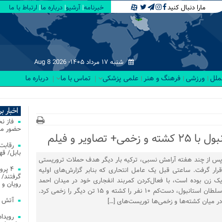
مارا دنبال کنید
خبرنامه
آرشیو
درباره ما
ارتباط با ما
شنبه ۱۷ مرداد ۱۴۰۵-
Aug 8 2026
لملل
ورزشی
فرهنگ و هنر
علمی پزشکی
تماس با ما
درباره ما
اخبار ب
فاز ن
حضور مس
صاویر و فیلم
بابل/ ق
پس از چند هفته آرامش نسبی، ترکیه بار دیگر هدف حملات تروریستی
۴ پر
قرار گرفت. ساعتی قبل یک عامل انتحاری که بنابر گزارش‌های اولیه
گرفتند/ 
یک زن بوده است، با فعال‌کردن کمربند انفجاری خود در میدان احمد
رویان و 
سلطان استانبول، دست‌کم ۱۰ نفر را کشته و ۱۵ تن دیگر را زخمی کرد.
آتش‌ سوزی‌ های
در میان کشته‌ها و زخمی‌ها توریست‌های […]