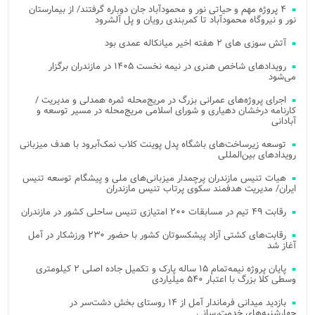
۴ پروژه مهم و حیاتی نور و محمودآباد جان دوباره گرفتند/ از بیمارستان
نور و نیروگاه محمودآباد تا کمربندی رویان و پل آلشرود
آتش‌ سوزی‌ های ۲ هفته اخیر میانکاله عمدی بود
رویدادهای شاخص هنری در نیمه نخست ۱۴۰۵ در مازندران برگزار
می‌شود
اجرای پروژه‌های عمرانی بزرگ در مریج‌محله ثمره همدلی و مدیریت /
کارنامه درخشان دهیاری و شورای اسلامی مریج‌محله در مسیر توسعه و
آبادانی
توسعه زیرساخت‌های باشگاه پدل پوینت کلاب نمک‌آبرود با هدف میزبانی
رویدادهای بین‌المللی
هیات تنیس مازندران پرچمدار میزبانی‌های ملی و پیشگام توسعه تنیس
ایران/ مدیریت هدفمند سکوی پرتاب تنیس مازندران
رقابت ۴۹ تیم در مسابقات ۲۰۰ امتیازی تنیس ساحلی کشور در مازندران
رقابت‌های کشتی آزاد پیشکسوتان کشور با حضور ۲۳۰ ورزشکار در آمل
آغاز شد
پایان پروژه نیمه‌تمام ۱۵ ساله پارک و تکمیل جاده اصلی ۲ کیلومتری
وسطی کلا بزرگ با اعتبار ۵۴۰ میلیاردی
بازدید میدانی فرماندار آمل از ۱۴ روستای بخش دشت‌سر در
چهارشنبه‌های خدمت‌رسانی