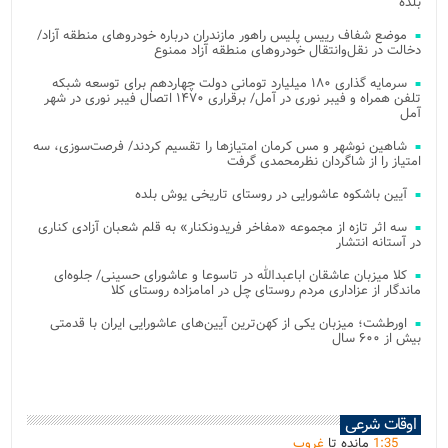
بلده
موضع شفاف رییس پلیس راهور مازندران درباره خودروهای منطقه آزاد/
دخالت در نقل‌وانتقال خودروهای منطقه آزاد ممنوع
سرمایه گذاری ۱۸۰ میلیارد تومانی دولت چهاردهم برای توسعه شبکه
تلفن همراه و فیبر نوری در آمل/ برقراری ۱۴۷۰ اتصال فیبر نوری در شهر
آمل
شاهین نوشهر و مس کرمان امتیازها را تقسیم کردند/ فرصت‌سوزی، سه
امتیاز را از شاگردان نظرمحمدی گرفت
آیین باشکوه عاشورایی در روستای تاریخی یوش بلده
سه اثر تازه از مجموعه «مفاخر فریدونکنار» به قلم شعبان آزادی کناری
در آستانه انتشار
کلا میزبان عاشقان اباعبدالله در تاسوعا و عاشورای حسینی/ جلوه‌ای
ماندگار از عزاداری مردم روستای چل در امامزاده روستای کلا
اورطشت؛ میزبان یکی از کهن‌ترین آیین‌های عاشورایی ایران با قدمتی
بیش از ۶۰۰ سال
اوقات شرعی
35
:
1
مانده تا
غروب