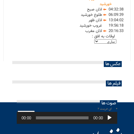
خورشید
04:32:38
اذان صبح
06:09:39
طلوع خورشید
13:04:02
اذان ظهر
19:56:18
غروب خورشید
20:16:33
اذان مغرب
اوقات به افق :
عکس ها
فیلم ها
صوت ها
ای حرمت ۲
پخش‌کننده
صوت
00:00
00:00