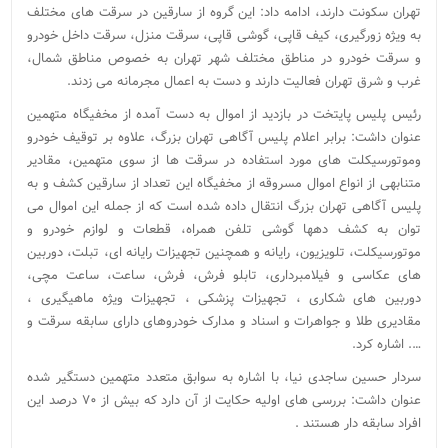
تهران سکونت دارند، ادامه داد: این گروه از سارقین در سرقت های مختلف
به ویژه زورگیری، کیف قاپی، گوشی قاپی، سرقت منزل، سرقت داخل خودرو
و سرقت خودرو در مناطق مختلف شهر تهران به خصوص مناطق شمال،
غرب و شرق تهران فعالیت دارند و دست به اعمال مجرمانه می زدند.
رئیس پلیس پایتخت در بازدید از اموال به دست آمده از مخفیگاه متهمین
عنوان داشت: برابر اعلام پلیس آگاهی تهران بزرگ، علاوه بر توقیف خودرو
وموتورسیکلت های مورد استفاده در سرقت ها از سوی متهمین، مقادیر
متنابهی از انواع اموال مسروقه از مخفیگاه این تعداد از سارقین کشف و به
پلیس آگاهی تهران بزرگ انتقال داده شده است که از جمله این اموال می
توان به کشف دهها گوشی تلفن همراه، قطعات و لوازم خودرو و
موتورسیکلت، تلویزیون، رایانه و همچنین تجهیزات رایانه ای، تبلت، دوربین
های عکاسی و فیلامبرداری، تابلو فرش، فرش، ساعت، ساعت مچی،
دوربین های شکاری ، تجهیزات پزشکی ، تجهیزات ویژه ماهیگیری ،
مقادیری طلا و جواهرات و اسناد و مدارک خودروهای دارای سابقه سرقت و
…. اشاره کرد.
سردار حسین ساجدی نیا، با اشاره به سوابق متعدد متهمین دستگیر شده
عنوان داشت: بررسی های اولیه حکایت از آن دارد که بیش از ۷۰ درصد این
افراد سابقه دار هستند .