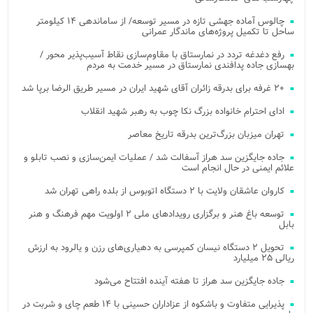
چالوس آماده جهشی تازه در مسیر توسعه/ از ساماندهی ۱۴ کیلومتر
ساحل تا تکمیل پروژه‌های ماندگار عمرانی
رفع دغدغه تردد در نمارستاق با مقاوم‌سازی نقاط آسیب‌پذیر محور /
بهسازی جاده پدافندی نمارستاق در مسیر خدمت به مردم
۲۰ غرفه برای بدرقه زائران آقای شهید ایران در مسیر طریق الرضا برپا شد
ادای احترام خانواده بزرگ نکا چوب به رهبر شهید انقلاب
تهران میزبان بزرگ‌ترین بدرقه تاریخ معاصر
جاده جایگزین سد هراز آسفالت شد / عملیات ایمن‌سازی و نصب تابلو و
علائم ایمنی در حال انجام است
کاروان عاشقان ولایت با ۲ دستگاه اتوبوس از بلده راهی تهران شد
توسعه باغ هنر و برگزاری رویدادهای ملی ۲ اولویت مهم فرهنگ و هنر
بابل
تحویل ۲ دستگاه نیسان کمپرسی به دهیاری‌های رزن و یالرود به ارزش
ریالی ۲۵ میلیارد
جاده جایگزین سد هراز تا هفته آینده افتتاح می‌شود
پذیرایی متفاوت و باشکوه از عزاداران حسینی با ۱۴ طعم چای و شربت در