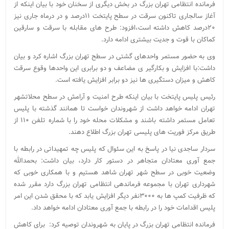
فرمانده انتظامی تهران بزرگ در بخش دیگری از سخنان خود با بیان اینکه از
آغاز سالجاری تاکنون سرقت در سطح پایتخت ۱۱درصد و در درماه جاری نیز
۲۰درصد کاهش داشته است،افزود: طرح های مقابله با سرقت و سارقین
کماکان با قوت و جدیت بیشتری ادامه دارد.
وی به حضور مستمر واحدهای گشتی در سطح تهران بزرگ اشاره کرد و بیان
داشت:با افزایش و بکارگیر ی مضاعف و دو برابری این واحدها وقوع سرقت
کاهش و میزان دستگیری ها نیز دو برابر افزایش یافته است.
رئیس پلیس پایتخت با بیان اینکه طرح امنیت و آرامش در سطح محلاتشهر
تهران ادامه خواهد داشت از شهروندان خواست تا همانند گذشته با پلیس
تعامل مستمر داشته باشند و مشکلات محله خود را با شماره تلفن ۱۱۰ از
طریق مرکز فوریت های پلیسی تهران بزرگ اطلاع دهند.
سردار ساجدی نیا در پاسخ به این سئوال که پلیس چه تمهیداتی در رابطه با
جمع آوری معتادان متجاهر در دستور کار دارد، بیان داشت: بحمدالله
وضعیت خوبی در سطح شهر تهران شاهد هستیم و با همکاری خوبی که
شهرداری تهران با مجموعه فرماندهی انتظامی تهران بزرگ دارد مقرر شده
که ظرفیت کمپ ها به ۳۰۰۰نفر دیگر افزایش یابد که با محقق شدن این امر
پلیس اقدامات خود را در رابطه با جمع آوری معتادان ادامه خواهد داد.
فرمانده انتظامی تهران بزرگ در پایان به شهروندان توصیه کرد: برای کاهش