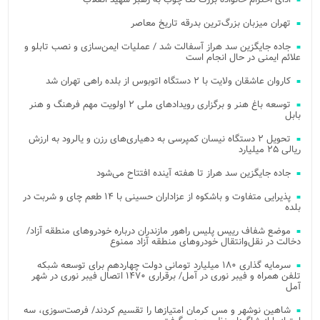
تهران میزبان بزرگ‌ترین بدرقه تاریخ معاصر
جاده جایگزین سد هراز آسفالت شد / عملیات ایمن‌سازی و نصب تابلو و
علائم ایمنی در حال انجام است
کاروان عاشقان ولایت با ۲ دستگاه اتوبوس از بلده راهی تهران شد
توسعه باغ هنر و برگزاری رویدادهای ملی ۲ اولویت مهم فرهنگ و هنر
بابل
تحویل ۲ دستگاه نیسان کمپرسی به دهیاری‌های رزن و یالرود به ارزش
ریالی ۲۵ میلیارد
جاده جایگزین سد هراز تا هفته آینده افتتاح می‌شود
پذیرایی متفاوت و باشکوه از عزاداران حسینی با ۱۴ طعم چای و شربت در
بلده
موضع شفاف رییس پلیس راهور مازندران درباره خودروهای منطقه آزاد/
دخالت در نقل‌وانتقال خودروهای منطقه آزاد ممنوع
سرمایه گذاری ۱۸۰ میلیارد تومانی دولت چهاردهم برای توسعه شبکه
تلفن همراه و فیبر نوری در آمل/ برقراری ۱۴۷۰ اتصال فیبر نوری در شهر
آمل
شاهین نوشهر و مس کرمان امتیازها را تقسیم کردند/ فرصت‌سوزی، سه