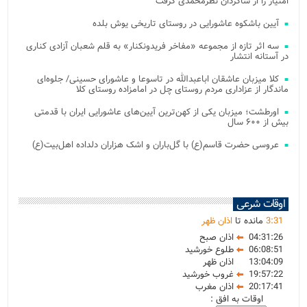
امتیاز را از شاگردان نظرمحمدی گرفت
آیین باشکوه عاشورایی در روستای تاریخی یوش بلده
سه اثر تازه از مجموعه «مفاخر فریدونکنار» به قلم شعبان آزادی کناری
در آستانه انتشار
کلا میزبان عاشقان اباعبدالله در تاسوعا و عاشورای حسینی/ جلوه‌ای
ماندگار از عزاداری مردم روستای چل در امامزاده روستای کلا
اورطشت؛ میزبان یکی از کهن‌ترین آیین‌های عاشورایی ایران با قدمتی
بیش از ۶۰۰ سال
عروسی حضرت قاسم(ع) با گل‌باران و اشک هزاران دلداده اهل‌بیت(ع)
اوقات شرعی
31
:
3
مانده تا
اذان ظهر
04:31:26
اذان صبح
06:08:51
طلوع خورشید
13:04:09
اذان ظهر
19:57:22
غروب خورشید
20:17:41
اذان مغرب
اوقات به افق :