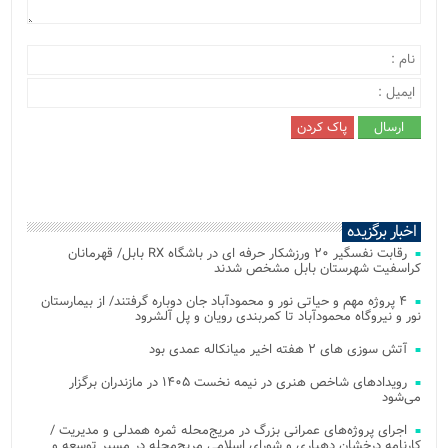
اخبار برگزیده
رقابت نفسگیر ۲۰ ورزشکار حرفه ای در باشگاه RX بابل/ قهرمانان
کراسفیت شهرستان بابل مشخص شدند
۴ پروژه مهم و حیاتی نور و محمودآباد جان دوباره گرفتند/ از بیمارستان
نور و نیروگاه محمودآباد تا کمربندی رویان و پل آلشرود
آتش‌ سوزی‌ های ۲ هفته اخیر میانکاله عمدی بود
رویدادهای شاخص هنری در نیمه نخست ۱۴۰۵ در مازندران برگزار
می‌شود
اجرای پروژه‌های عمرانی بزرگ در مریج‌محله ثمره همدلی و مدیریت /
کارنامه درخشان دهیاری و شورای اسلامی مریج‌محله در مسیر توسعه و