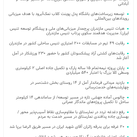
آبادانی
توسعه زیرساخت‌های باشگاه پدل پوینت کلاب نمک‌آبرود با هدف میزبانی
رویدادهای بین‌المللی
هیات تنیس مازندران پرچمدار میزبانی‌های ملی و پیشگام توسعه تنیس
ایران/ مدیریت هدفمند سکوی پرتاب تنیس مازندران
رقابت ۴۹ تیم در مسابقات ۲۰۰ امتیازی تنیس ساحلی کشور در مازندران
رقابت‌های کشتی آزاد پیشکسوتان کشور با حضور ۲۳۰ ورزشکار در آمل
آغاز شد
پایان پروژه نیمه‌تمام ۱۵ ساله پارک و تکمیل جاده اصلی ۲ کیلومتری
وسطی کلا بزرگ با اعتبار ۵۴۰ میلیاردی
بازدید میدانی فرماندار آمل از ۱۴ روستای بخش دشت‌سر در
چهارشنبه‌های خدمت‌رسانی
چالوس آماده جهشی تازه در مسیر توسعه/ از ساماندهی ۱۴ کیلومتر
ساحل تا تکمیل پروژه‌های ماندگار عمرانی
رفع دغدغه تردد در نمارستاق با مقاوم‌سازی نقاط آسیب‌پذیر محور /
بهسازی جاده پدافندی نمارستاق در مسیر خدمت به مردم
۲۰ غرفه برای بدرقه زائران آقای شهید ایران در مسیر طریق الرضا برپا شد
ادای احترام خانواده بزرگ نکا چوب به رهبر شهید انقلاب