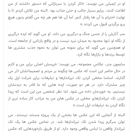
او در ایمیلی می نویسد: «کار کردن با سربازانی که دستور داشتند از من
اطاعت کنند، برایم بسیار جالب و حتی جذاب بود. البته من تلاش کردم تا با
نهایت احترام با آن ها رفتار کنم، اما آن ها هم هر چه می گفتم بدون هیچ
برو برگردی قبول می کردند.»
منر آثارش را از جنس جنگ و درگیری می داند. او می گوید که ایده درگیری
از نگاه او تنها محدود به میدان نبرد نیست و در واقع بازتابی از جامعه است.
او همچنین می گوید که برای نمونه می توان به نحوه جذب مشتری ها
توسط برندها و بازارها نگاه کرد.
سایمون منر، عکاس مجموعه، می نویسد: «پرسش اصلی برای من و کارم
در حال حاضر این است که عکس ها چگونه بر مردم و تصمیماتشان اثر می
گذارند. اساسا مخفی کردن تک تیراندازها و تبلیغات برای شرکت اپل یک
چیز مشترک دارد. در هر دو صورت، ایده هایی که ما قادر به دیدنشان
نیستیم، به خوردمان داده می شود. اما نظر شخصی من این است که پیدا
کردن تک تیراندازهای مخفی در عکس های من به مراتب کار ساده تری از
نگاه کردن به تبلیغات اپل است.»
البته از آنجایی که این عکس ها بخشی از یک پروژه مستند نیستند، می
توان سرگرم پیدا شدن تک تیراندازها شد. در تمامی عکس ها یک تک
تیرانداز واقعی با لباس واقعی وجود دارد. او از طریق بازخوردهایی که عکس