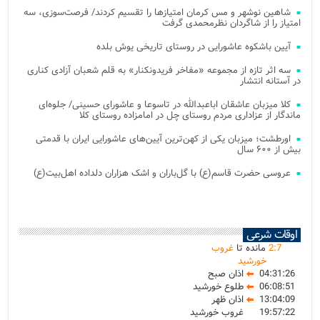
شاهین نوشهر و مس کرمان امتیازها را تقسیم کردند/ فرصت‌سوزی، سه
امتیاز را از شاگردان نظرمحمدی گرفت
آیین باشکوه عاشورایی در روستای تاریخی یوش بلده
سه اثر تازه از مجموعه «مفاخر فریدونکنار» به قلم شعبان آزادی کناری
در آستانه انتشار
کلا میزبان عاشقان اباعبدالله در تاسوعا و عاشورای حسینی/ جلوه‌ای
ماندگار از عزاداری مردم روستای چل در امامزاده روستای کلا
اورطشت؛ میزبان یکی از کهن‌ترین آیین‌های عاشورایی ایران با قدمتی
بیش از ۶۰۰ سال
عروسی حضرت قاسم(ع) با گل‌باران و اشک هزاران دلداده اهل‌بیت(ع)
اوقات شرعی
7
:
2
مانده تا
غروب
خورشید
04:31:26
اذان صبح
06:08:51
طلوع خورشید
13:04:09
اذان ظهر
19:57:22
غروب خورشید