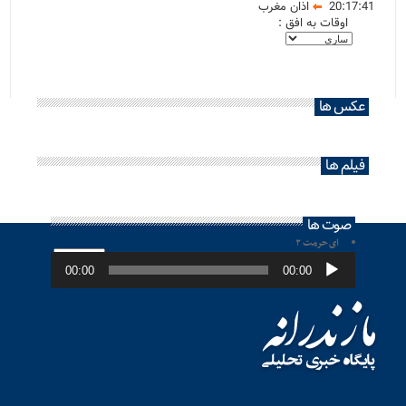
20:17:41
اذان مغرب
اوقات به افق :
عکس ها
فیلم ها
صوت ها
ای حرمت ۲
پخش‌کننده
صوت
00:00
00:00