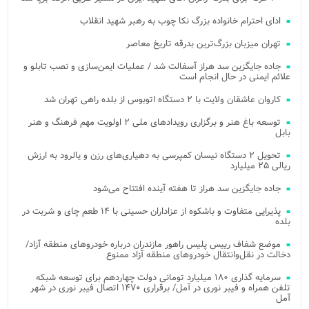
ادای احترام خانواده بزرگ نکا چوب به رهبر شهید انقلاب
تهران میزبان بزرگ‌ترین بدرقه تاریخ معاصر
جاده جایگزین سد هراز آسفالت شد / عملیات ایمن‌سازی و نصب تابلو و
علائم ایمنی در حال انجام است
کاروان عاشقان ولایت با ۲ دستگاه اتوبوس از بلده راهی تهران شد
توسعه باغ هنر و برگزاری رویدادهای ملی ۲ اولویت مهم فرهنگ و هنر
بابل
تحویل ۲ دستگاه نیسان کمپرسی به دهیاری‌های رزن و یالرود به ارزش
ریالی ۲۵ میلیارد
جاده جایگزین سد هراز تا هفته آینده افتتاح می‌شود
پذیرایی متفاوت و باشکوه از عزاداران حسینی با ۱۴ طعم چای و شربت در
بلده
موضع شفاف رییس پلیس راهور مازندران درباره خودروهای منطقه آزاد/
دخالت در نقل‌وانتقال خودروهای منطقه آزاد ممنوع
سرمایه گذاری ۱۸۰ میلیارد تومانی دولت چهاردهم برای توسعه شبکه
تلفن همراه و فیبر نوری در آمل/ برقراری ۱۴۷۰ اتصال فیبر نوری در شهر
آمل