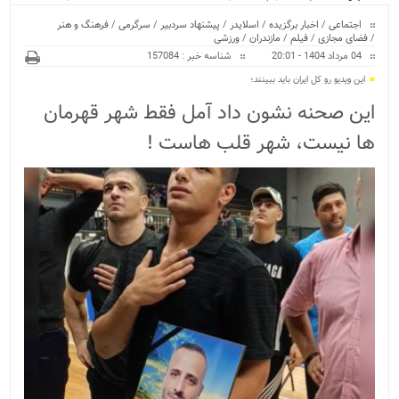
ویژه
اجتماعی
/
اخبار برگزیده
/
اسلایدر
/
پیشنهاد سردبیر
/
سرگرمی
/
فرهنگ و هنر
/
فضای مجازی
/
فیلم
/
مازندران
/
ورزشی
04 مرداد 1404 - 20:01
شناسه خبر : 157084
این ویدیو رو کل ایران باید ببینند؛
این صحنه نشون داد آمل فقط شهر قهرمان
ها نیست، شهر قلب هاست !