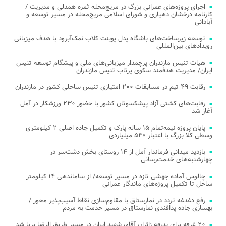
اجرای پروژه‌های عمرانی بزرگ در مریج‌محله ثمره همدلی و مدیریت /
کارنامه درخشان دهیاری و شورای اسلامی مریج‌محله در مسیر توسعه و
آبادانی
توسعه زیرساخت‌های باشگاه پدل پوینت کلاب نمک‌آبرود با هدف میزبانی
رویدادهای بین‌المللی
هیات تنیس مازندران پرچمدار میزبانی‌های ملی و پیشگام توسعه تنیس
ایران/ مدیریت هدفمند سکوی پرتاب تنیس مازندران
رقابت ۴۹ تیم در مسابقات ۲۰۰ امتیازی تنیس ساحلی کشور در مازندران
رقابت‌های کشتی آزاد پیشکسوتان کشور با حضور ۲۳۰ ورزشکار در آمل
آغاز شد
پایان پروژه نیمه‌تمام ۱۵ ساله پارک و تکمیل جاده اصلی ۲ کیلومتری
وسطی کلا بزرگ با اعتبار ۵۴۰ میلیاردی
بازدید میدانی فرماندار آمل از ۱۴ روستای بخش دشت‌سر در
چهارشنبه‌های خدمت‌رسانی
چالوس آماده جهشی تازه در مسیر توسعه/ از ساماندهی ۱۴ کیلومتر
ساحل تا تکمیل پروژه‌های ماندگار عمرانی
رفع دغدغه تردد در نمارستاق با مقاوم‌سازی نقاط آسیب‌پذیر محور /
بهسازی جاده پدافندی نمارستاق در مسیر خدمت به مردم
۲۰ غرفه برای بدرقه زائران آقای شهید ایران در مسیر طریق الرضا برپا شد