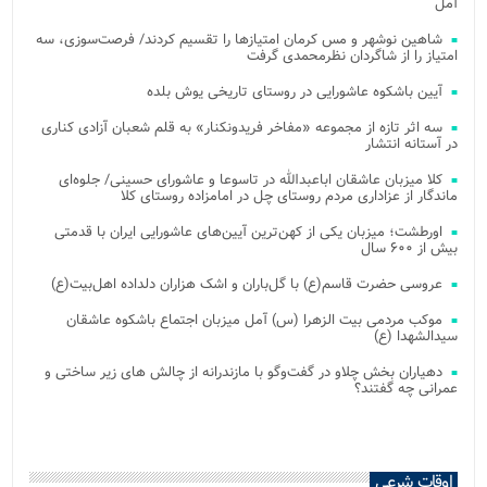
آمل
شاهین نوشهر و مس کرمان امتیازها را تقسیم کردند/ فرصت‌سوزی، سه
امتیاز را از شاگردان نظرمحمدی گرفت
آیین باشکوه عاشورایی در روستای تاریخی یوش بلده
سه اثر تازه از مجموعه «مفاخر فریدونکنار» به قلم شعبان آزادی کناری
در آستانه انتشار
کلا میزبان عاشقان اباعبدالله در تاسوعا و عاشورای حسینی/ جلوه‌ای
ماندگار از عزاداری مردم روستای چل در امامزاده روستای کلا
اورطشت؛ میزبان یکی از کهن‌ترین آیین‌های عاشورایی ایران با قدمتی
بیش از ۶۰۰ سال
عروسی حضرت قاسم(ع) با گل‌باران و اشک هزاران دلداده اهل‌بیت(ع)
موکب مردمی بیت‌ الزهرا (س) آمل میزبان اجتماع باشکوه عاشقان
سیدالشهدا (ع)
دهیاران بخش چلاو در گفت‌وگو با مازندرانه از چالش های زیر ساختی و
عمرانی چه گفتند؟
اوقات شرعی