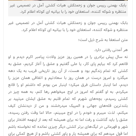
بابک بهمنی رییس جوان و زحمتکش هیات کشتی آمل در تصمیمی غیر
منتظره و شوکه کننده، استعفای خود را با بیانیه ای کوتاه اعلام کرد.
بابک بهمنی رییس جوان و زحمتکش هیات کشتی آمل در تصمیمی غیر
منتظره و شوکه کننده، استعفای خود را با بیانیه ای کوتاه اعلام کرد.
متن استعفا به شرح ذیل است؛
هر آمدنی رفتنی دارد.
نه سال پیش برادری را در همین روز عزیز ولادت پیامبر اکرم دیدم و او
قانعم کرد که بیایم پای کار، یا علی گفتیم و عشق را آغاز کردیم، عشق به
کشتی که تمام زندگیم بود و هست، از آن روز تاریخی قریب به یک دهه
میگذرد و امروز درست در همان روز با سعادتیم و اتفاقی همان عزیز را
دیدم، اما اینبار داستان فرق میکرد؛ اینبار من بودم که داشتم او را قانع
میکردم. به او گفتم که امروز در اوج میخواهم رها کنم، به همه چیز در
کشتی رسیدم، بچه‌های شهرم که تمام قلبم به عشق ایشان میتپید بر
بلندترین قله‌های جهانی و المپیک میدرخشند و من از دیدنشان کیف
میکنم، لذت میبرم و خودم را در اوج میبینم، حالا اما وقت رفتن رسیده،
عشق را باید گذاشت و رفت اما نه برای همیشه که بعد از اینهمه افتخار برای
شهر و قهرمانی در لیگ‌های برتر کشتی دیگر چیزی نمانده که نخواسته باشم
اما قول میدهم که برای همیشه یار و یاور کشتی باشم و از هیچ کمکی برای