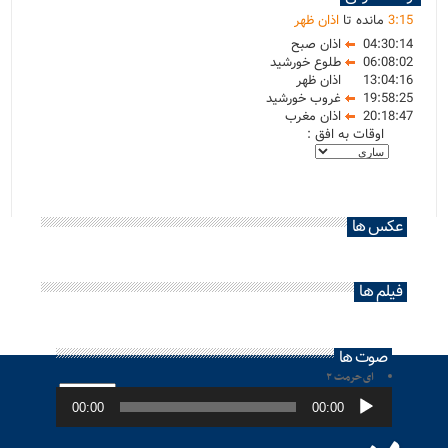
15
:
3
مانده تا
اذان ظهر
04:30:14
اذان صبح
06:08:02
طلوع خورشید
13:04:16
اذان ظهر
19:58:25
غروب خورشید
20:18:47
اذان مغرب
اوقات به افق :
عکس ها
فیلم ها
صوت ها
ای حرمت ۲
پخش‌کننده
صوت
00:00
00:00