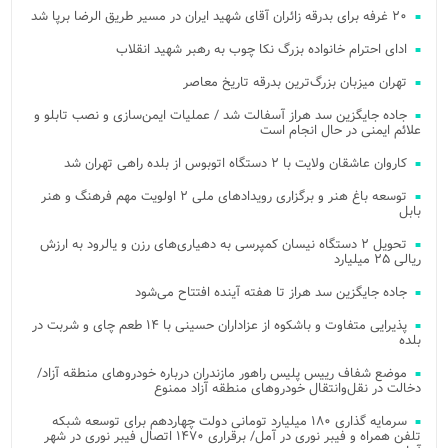
۲۰ غرفه برای بدرقه زائران آقای شهید ایران در مسیر طریق الرضا برپا شد
ادای احترام خانواده بزرگ نکا چوب به رهبر شهید انقلاب
تهران میزبان بزرگ‌ترین بدرقه تاریخ معاصر
جاده جایگزین سد هراز آسفالت شد / عملیات ایمن‌سازی و نصب تابلو و
علائم ایمنی در حال انجام است
کاروان عاشقان ولایت با ۲ دستگاه اتوبوس از بلده راهی تهران شد
توسعه باغ هنر و برگزاری رویدادهای ملی ۲ اولویت مهم فرهنگ و هنر
بابل
تحویل ۲ دستگاه نیسان کمپرسی به دهیاری‌های رزن و یالرود به ارزش
ریالی ۲۵ میلیارد
جاده جایگزین سد هراز تا هفته آینده افتتاح می‌شود
پذیرایی متفاوت و باشکوه از عزاداران حسینی با ۱۴ طعم چای و شربت در
بلده
موضع شفاف رییس پلیس راهور مازندران درباره خودروهای منطقه آزاد/
دخالت در نقل‌وانتقال خودروهای منطقه آزاد ممنوع
سرمایه گذاری ۱۸۰ میلیارد تومانی دولت چهاردهم برای توسعه شبکه
تلفن همراه و فیبر نوری در آمل/ برقراری ۱۴۷۰ اتصال فیبر نوری در شهر