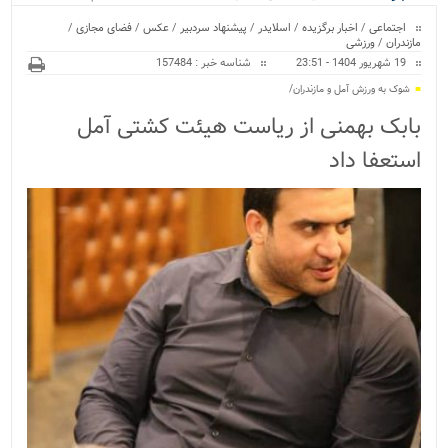
ویژه
اجتماعی
/
اخبار برگزیده
/
اسلایدر
/
پیشنهاد سردبیر
/
عکس
/
فضای مجازی
/
مازندران
/
ورزشی
19 شهریور 1404 - 23:51
شناسه خبر : 157484
شوک به ورزش آمل و مازندران/
بابک بهمنی از ریاست هیئت کشتی آمل
استعفا داد