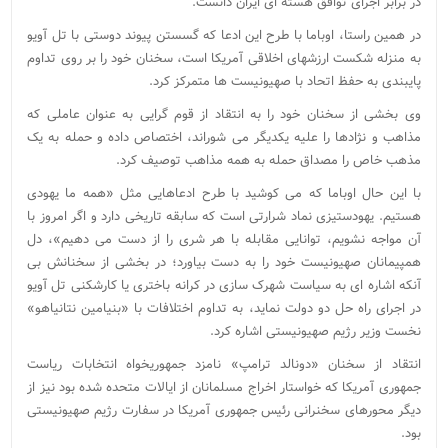
در برابر اجرای توافق هسته ای ایران دانست.
در همین راستا، اوباما با طرح این ادعا که گسستن پیوند دوستی با تل آویو
به منزله شکست ارزشهای اخلاقی آمریکا است، سخنان خود را بر روی تداوم
پایبندی به حفظ اتحاد با صهیونیست ها متمرکز کرد.
وی بخشی از سخنان خود را به انتقاد از قوم گرایی به عنوان عاملی که
مذاهب و نژادها را علیه یکدیگر می شوراند، اختصاص داده و حمله به یک
مذهب خاص را مصداق حمله به همه مذاهب توصیف کرد.
با این حال اوباما که می کوشید با طرح ادعاهایی مثل «همه ما یهودی
هستیم. یهودستیزی نماد شرارتی است که سابقه تاریخی دارد و اگر امروز با
آن مواجه نشویم، توانایی مقابله با هر شری را از دست می دهیم»، دل
همپیمانان صهیونیست خود را به دست بیاورد؛ در بخشی از سخنانش بی
آنکه اشاره ای به سیاست شهرک سازی در کرانه باختری یا کارشکنی تل آویو
در اجرای راه حل دو دولت نماید، به تداوم اختلافات با «بنیامین نتانیاهو»
نخست وزیر رژیم صهیونیستی اشاره کرد.
انتقاد از سخنان «دونالد ترامپ» نامزد جمهوریخواه انتخابات ریاست
جمهوری آمریکا که خواستار اخراج مسلمانان از ایالات متحده شده بود نیز از
دیگر محورهای سخنرانی رئیس جمهوری آمریکا در سفارت رژیم صهیونیستی
بود.