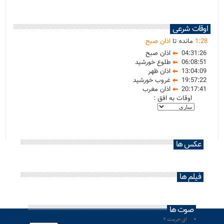
اوقات شرعی
28
:
1
مانده تا
اذان صبح
04:31:26
اذان صبح
06:08:51
طلوع خورشید
13:04:09
اذان ظهر
19:57:22
غروب خورشید
20:17:41
اذان مغرب
اوقات به افق :
عکس ها
فیلم ها
صوت ها
ای حرمت ۲