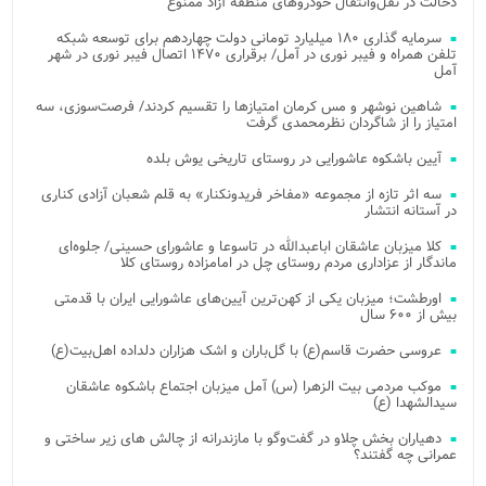
دخالت در نقل‌وانتقال خودروهای منطقه آزاد ممنوع
سرمایه گذاری ۱۸۰ میلیارد تومانی دولت چهاردهم برای توسعه شبکه
تلفن همراه و فیبر نوری در آمل/ برقراری ۱۴۷۰ اتصال فیبر نوری در شهر
آمل
شاهین نوشهر و مس کرمان امتیازها را تقسیم کردند/ فرصت‌سوزی، سه
امتیاز را از شاگردان نظرمحمدی گرفت
آیین باشکوه عاشورایی در روستای تاریخی یوش بلده
سه اثر تازه از مجموعه «مفاخر فریدونکنار» به قلم شعبان آزادی کناری
در آستانه انتشار
کلا میزبان عاشقان اباعبدالله در تاسوعا و عاشورای حسینی/ جلوه‌ای
ماندگار از عزاداری مردم روستای چل در امامزاده روستای کلا
اورطشت؛ میزبان یکی از کهن‌ترین آیین‌های عاشورایی ایران با قدمتی
بیش از ۶۰۰ سال
عروسی حضرت قاسم(ع) با گل‌باران و اشک هزاران دلداده اهل‌بیت(ع)
موکب مردمی بیت‌ الزهرا (س) آمل میزبان اجتماع باشکوه عاشقان
سیدالشهدا (ع)
دهیاران بخش چلاو در گفت‌وگو با مازندرانه از چالش های زیر ساختی و
عمرانی چه گفتند؟