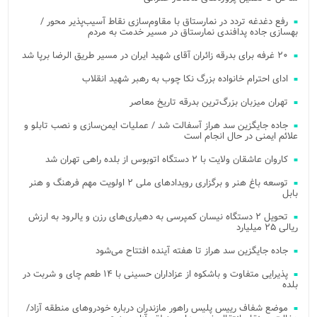
رفع دغدغه تردد در نمارستاق با مقاوم‌سازی نقاط آسیب‌پذیر محور /
بهسازی جاده پدافندی نمارستاق در مسیر خدمت به مردم
۲۰ غرفه برای بدرقه زائران آقای شهید ایران در مسیر طریق الرضا برپا شد
ادای احترام خانواده بزرگ نکا چوب به رهبر شهید انقلاب
تهران میزبان بزرگ‌ترین بدرقه تاریخ معاصر
جاده جایگزین سد هراز آسفالت شد / عملیات ایمن‌سازی و نصب تابلو و
علائم ایمنی در حال انجام است
کاروان عاشقان ولایت با ۲ دستگاه اتوبوس از بلده راهی تهران شد
توسعه باغ هنر و برگزاری رویدادهای ملی ۲ اولویت مهم فرهنگ و هنر
بابل
تحویل ۲ دستگاه نیسان کمپرسی به دهیاری‌های رزن و یالرود به ارزش
ریالی ۲۵ میلیارد
جاده جایگزین سد هراز تا هفته آینده افتتاح می‌شود
پذیرایی متفاوت و باشکوه از عزاداران حسینی با ۱۴ طعم چای و شربت در
بلده
موضع شفاف رییس پلیس راهور مازندران درباره خودروهای منطقه آزاد/