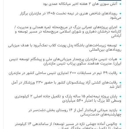
آتش‌ سوزی‌ های ۲ هفته اخیر میانکاله عمدی بود
رویدادهای شاخص هنری در نیمه نخست ۱۴۰۵ در مازندران برگزار
می‌شود
اجرای پروژه‌های عمرانی بزرگ در مریج‌محله ثمره همدلی و مدیریت /
کارنامه درخشان دهیاری و شورای اسلامی مریج‌محله در مسیر توسعه و
آبادانی
توسعه زیرساخت‌های باشگاه پدل پوینت کلاب نمک‌آبرود با هدف میزبانی
رویدادهای بین‌المللی
هیات تنیس مازندران پرچمدار میزبانی‌های ملی و پیشگام توسعه تنیس
ایران/ مدیریت هدفمند سکوی پرتاب تنیس مازندران
رقابت ۴۹ تیم در مسابقات ۲۰۰ امتیازی تنیس ساحلی کشور در مازندران
رقابت‌های کشتی آزاد پیشکسوتان کشور با حضور ۲۳۰ ورزشکار در آمل
آغاز شد
پایان پروژه نیمه‌تمام ۱۵ ساله پارک و تکمیل جاده اصلی ۲ کیلومتری
وسطی کلا بزرگ با اعتبار ۵۴۰ میلیاردی
بازدید میدانی فرماندار آمل از ۱۴ روستای بخش دشت‌سر در
چهارشنبه‌های خدمت‌رسانی
چالوس آماده جهشی تازه در مسیر توسعه/ از ساماندهی ۱۴ کیلومتر
ساحل تا تکمیل پروژه‌های ماندگار عمرانی