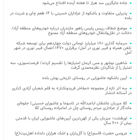
جاده جایگزین سد هراز تا هفته آینده افتتاح می‌شود
پذیرایی متفاوت و باشکوه از عزاداران حسینی با ۱۴ طعم چای و شربت در
بلده
موضع شفاف رییس پلیس راهور مازندران درباره خودروهای منطقه آزاد/
دخالت در نقل‌وانتقال خودروهای منطقه آزاد ممنوع
سرمایه گذاری ۱۸۰ میلیارد تومانی دولت چهاردهم برای توسعه شبکه
تلفن همراه و فیبر نوری در آمل/ برقراری ۱۴۷۰ اتصال فیبر نوری در شهر
آمل
شاهین نوشهر و مس کرمان امتیازها را تقسیم کردند/ فرصت‌سوزی، سه
امتیاز را از شاگردان نظرمحمدی گرفت
آیین باشکوه عاشورایی در روستای تاریخی یوش بلده
سه اثر تازه از مجموعه «مفاخر فریدونکنار» به قلم شعبان آزادی کناری
در آستانه انتشار
کلا میزبان عاشقان اباعبدالله در تاسوعا و عاشورای حسینی/ جلوه‌ای
ماندگار از عزاداری مردم روستای چل در امامزاده روستای کلا
اورطشت؛ میزبان یکی از کهن‌ترین آیین‌های عاشورایی ایران با قدمتی
بیش از ۶۰۰ سال
عروسی حضرت قاسم(ع) با گل‌باران و اشک هزاران دلداده اهل‌بیت(ع)