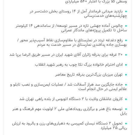
وسطی کلا بزرگ با اعتبار ۵۴۰ میلیاردی
بازدید میدانی فرماندار آمل از ۱۴ روستای بخش دشت‌سر در
چهارشنبه‌های خدمت‌رسانی
چالوس آماده جهشی تازه در مسیر توسعه/ از ساماندهی ۱۴ کیلومتر
ساحل تا تکمیل پروژه‌های ماندگار عمرانی
رفع دغدغه تردد در نمارستاق با مقاوم‌سازی نقاط آسیب‌پذیر محور /
بهسازی جاده پدافندی نمارستاق در مسیر خدمت به مردم
۲۰ غرفه برای بدرقه زائران آقای شهید ایران در مسیر طریق الرضا برپا شد
ادای احترام خانواده بزرگ نکا چوب به رهبر شهید انقلاب
تهران میزبان بزرگ‌ترین بدرقه تاریخ معاصر
جاده جایگزین سد هراز آسفالت شد / عملیات ایمن‌سازی و نصب تابلو و
علائم ایمنی در حال انجام است
کاروان عاشقان ولایت با ۲ دستگاه اتوبوس از بلده راهی تهران شد
توسعه باغ هنر و برگزاری رویدادهای ملی ۲ اولویت مهم فرهنگ و هنر
بابل
تحویل ۲ دستگاه نیسان کمپرسی به دهیاری‌های رزن و یالرود به ارزش
ریالی ۲۵ میلیارد