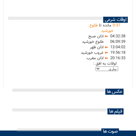
اوقات شرعی
37
:
0
مانده تا
طلوع
خورشید
04:32:38
اذان صبح
06:09:39
طلوع خورشید
13:04:02
اذان ظهر
19:56:18
غروب خورشید
20:16:33
اذان مغرب
اوقات به افق :
عکس ها
فیلم ها
صوت ها