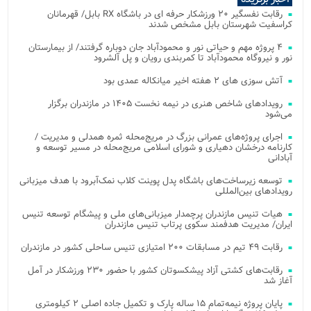
رقابت نفسگیر ۲۰ ورزشکار حرفه ای در باشگاه RX بابل/ قهرمانان
کراسفیت شهرستان بابل مشخص شدند
۴ پروژه مهم و حیاتی نور و محمودآباد جان دوباره گرفتند/ از بیمارستان
نور و نیروگاه محمودآباد تا کمربندی رویان و پل آلشرود
آتش‌ سوزی‌ های ۲ هفته اخیر میانکاله عمدی بود
رویدادهای شاخص هنری در نیمه نخست ۱۴۰۵ در مازندران برگزار
می‌شود
اجرای پروژه‌های عمرانی بزرگ در مریج‌محله ثمره همدلی و مدیریت /
کارنامه درخشان دهیاری و شورای اسلامی مریج‌محله در مسیر توسعه و
آبادانی
توسعه زیرساخت‌های باشگاه پدل پوینت کلاب نمک‌آبرود با هدف میزبانی
رویدادهای بین‌المللی
هیات تنیس مازندران پرچمدار میزبانی‌های ملی و پیشگام توسعه تنیس
ایران/ مدیریت هدفمند سکوی پرتاب تنیس مازندران
رقابت ۴۹ تیم در مسابقات ۲۰۰ امتیازی تنیس ساحلی کشور در مازندران
رقابت‌های کشتی آزاد پیشکسوتان کشور با حضور ۲۳۰ ورزشکار در آمل
آغاز شد
پایان پروژه نیمه‌تمام ۱۵ ساله پارک و تکمیل جاده اصلی ۲ کیلومتری