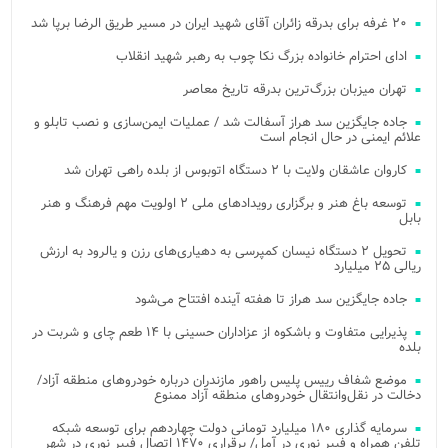
۲۰ غرفه برای بدرقه زائران آقای شهید ایران در مسیر طریق الرضا برپا شد
ادای احترام خانواده بزرگ نکا چوب به رهبر شهید انقلاب
تهران میزبان بزرگ‌ترین بدرقه تاریخ معاصر
جاده جایگزین سد هراز آسفالت شد / عملیات ایمن‌سازی و نصب تابلو و
علائم ایمنی در حال انجام است
کاروان عاشقان ولایت با ۲ دستگاه اتوبوس از بلده راهی تهران شد
توسعه باغ هنر و برگزاری رویدادهای ملی ۲ اولویت مهم فرهنگ و هنر
بابل
تحویل ۲ دستگاه نیسان کمپرسی به دهیاری‌های رزن و یالرود به ارزش
ریالی ۲۵ میلیارد
جاده جایگزین سد هراز تا هفته آینده افتتاح می‌شود
پذیرایی متفاوت و باشکوه از عزاداران حسینی با ۱۴ طعم چای و شربت در
بلده
موضع شفاف رییس پلیس راهور مازندران درباره خودروهای منطقه آزاد/
دخالت در نقل‌وانتقال خودروهای منطقه آزاد ممنوع
سرمایه گذاری ۱۸۰ میلیارد تومانی دولت چهاردهم برای توسعه شبکه
تلفن همراه و فیبر نوری در آمل/ برقراری ۱۴۷۰ اتصال فیبر نوری در شهر