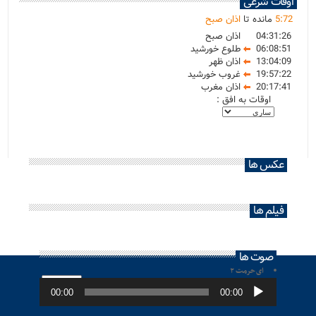
اوقات شرعی
72
:
5
مانده تا
اذان صبح
04:31:26
اذان صبح
06:08:51
طلوع خورشید
13:04:09
اذان ظهر
19:57:22
غروب خورشید
20:17:41
اذان مغرب
اوقات به افق :
عکس ها
فیلم ها
صوت ها
ای حرمت ۲
پخش‌کننده
صوت
00:00
00:00