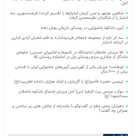
آمل
شاهین نوشهر و مس کرمان امتیازها را تقسیم کردند/ فرصت‌سوزی، سه
امتیاز را از شاگردان نظرمحمدی گرفت
آیین باشکوه عاشورایی در روستای تاریخی یوش بلده
سه اثر تازه از مجموعه «مفاخر فریدونکنار» به قلم شعبان آزادی کناری
در آستانه انتشار
کلا میزبان عاشقان اباعبدالله در تاسوعا و عاشورای حسینی/ جلوه‌ای
ماندگار از عزاداری مردم روستای چل در امامزاده روستای کلا
اورطشت؛ میزبان یکی از کهن‌ترین آیین‌های عاشورایی ایران با قدمتی
بیش از ۶۰۰ سال
عروسی حضرت قاسم(ع) با گل‌باران و اشک هزاران دلداده اهل‌بیت(ع)
موکب مردمی بیت‌ الزهرا (س) آمل میزبان اجتماع باشکوه عاشقان
سیدالشهدا (ع)
دهیاران بخش چلاو در گفت‌وگو با مازندرانه از چالش های زیر ساختی و
عمرانی چه گفتند؟