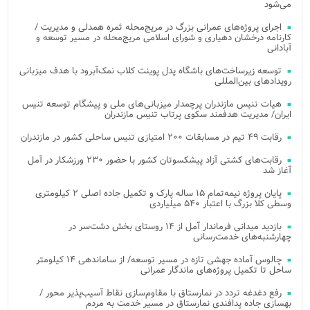
می‌شود
اجرای پروژه‌های عمرانی بزرگ در مریج‌محله ثمره همدلی و مدیریت /
کارنامه درخشان دهیاری و شورای اسلامی مریج‌محله در مسیر توسعه و
آبادانی
توسعه زیرساخت‌های باشگاه پدل پوینت کلاب نمک‌آبرود با هدف میزبانی
رویدادهای بین‌المللی
هیات تنیس مازندران پرچمدار میزبانی‌های ملی و پیشگام توسعه تنیس
ایران/ مدیریت هدفمند سکوی پرتاب تنیس مازندران
رقابت ۴۹ تیم در مسابقات ۲۰۰ امتیازی تنیس ساحلی کشور در مازندران
رقابت‌های کشتی آزاد پیشکسوتان کشور با حضور ۲۳۰ ورزشکار در آمل
آغاز شد
پایان پروژه نیمه‌تمام ۱۵ ساله پارک و تکمیل جاده اصلی ۲ کیلومتری
وسطی کلا بزرگ با اعتبار ۵۴۰ میلیاردی
بازدید میدانی فرماندار آمل از ۱۴ روستای بخش دشت‌سر در
چهارشنبه‌های خدمت‌رسانی
چالوس آماده جهشی تازه در مسیر توسعه/ از ساماندهی ۱۴ کیلومتر
ساحل تا تکمیل پروژه‌های ماندگار عمرانی
رفع دغدغه تردد در نمارستاق با مقاوم‌سازی نقاط آسیب‌پذیر محور /
بهسازی جاده پدافندی نمارستاق در مسیر خدمت به مردم