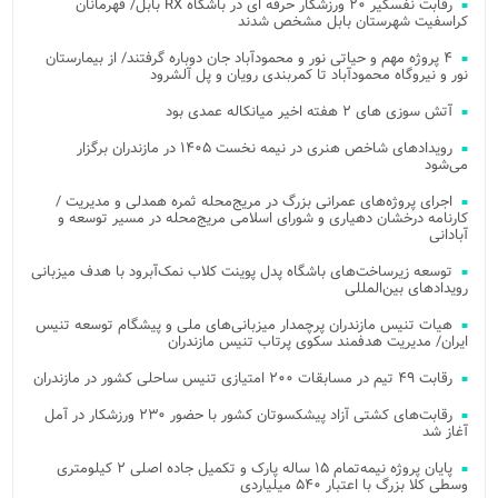
رقابت نفسگیر ۲۰ ورزشکار حرفه ای در باشگاه RX بابل/ قهرمانان
کراسفیت شهرستان بابل مشخص شدند
۴ پروژه مهم و حیاتی نور و محمودآباد جان دوباره گرفتند/ از بیمارستان
نور و نیروگاه محمودآباد تا کمربندی رویان و پل آلشرود
آتش‌ سوزی‌ های ۲ هفته اخیر میانکاله عمدی بود
رویدادهای شاخص هنری در نیمه نخست ۱۴۰۵ در مازندران برگزار
می‌شود
اجرای پروژه‌های عمرانی بزرگ در مریج‌محله ثمره همدلی و مدیریت /
کارنامه درخشان دهیاری و شورای اسلامی مریج‌محله در مسیر توسعه و
آبادانی
توسعه زیرساخت‌های باشگاه پدل پوینت کلاب نمک‌آبرود با هدف میزبانی
رویدادهای بین‌المللی
هیات تنیس مازندران پرچمدار میزبانی‌های ملی و پیشگام توسعه تنیس
ایران/ مدیریت هدفمند سکوی پرتاب تنیس مازندران
رقابت ۴۹ تیم در مسابقات ۲۰۰ امتیازی تنیس ساحلی کشور در مازندران
رقابت‌های کشتی آزاد پیشکسوتان کشور با حضور ۲۳۰ ورزشکار در آمل
آغاز شد
پایان پروژه نیمه‌تمام ۱۵ ساله پارک و تکمیل جاده اصلی ۲ کیلومتری
وسطی کلا بزرگ با اعتبار ۵۴۰ میلیاردی