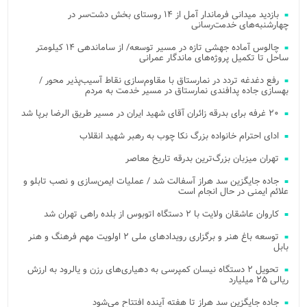
بازدید میدانی فرماندار آمل از ۱۴ روستای بخش دشت‌سر در
چهارشنبه‌های خدمت‌رسانی
چالوس آماده جهشی تازه در مسیر توسعه/ از ساماندهی ۱۴ کیلومتر
ساحل تا تکمیل پروژه‌های ماندگار عمرانی
رفع دغدغه تردد در نمارستاق با مقاوم‌سازی نقاط آسیب‌پذیر محور /
بهسازی جاده پدافندی نمارستاق در مسیر خدمت به مردم
۲۰ غرفه برای بدرقه زائران آقای شهید ایران در مسیر طریق الرضا برپا شد
ادای احترام خانواده بزرگ نکا چوب به رهبر شهید انقلاب
تهران میزبان بزرگ‌ترین بدرقه تاریخ معاصر
جاده جایگزین سد هراز آسفالت شد / عملیات ایمن‌سازی و نصب تابلو و
علائم ایمنی در حال انجام است
کاروان عاشقان ولایت با ۲ دستگاه اتوبوس از بلده راهی تهران شد
توسعه باغ هنر و برگزاری رویدادهای ملی ۲ اولویت مهم فرهنگ و هنر
بابل
تحویل ۲ دستگاه نیسان کمپرسی به دهیاری‌های رزن و یالرود به ارزش
ریالی ۲۵ میلیارد
جاده جایگزین سد هراز تا هفته آینده افتتاح می‌شود