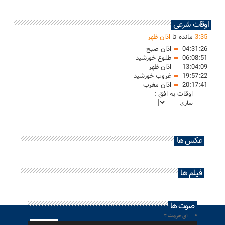
اوقات شرعی
35
:
3
مانده تا
اذان ظهر
04:31:26
اذان صبح
06:08:51
طلوع خورشید
13:04:09
اذان ظهر
19:57:22
غروب خورشید
20:17:41
اذان مغرب
اوقات به افق :
عکس ها
فیلم ها
صوت ها
ای حرمت ۲
پخش‌کننده