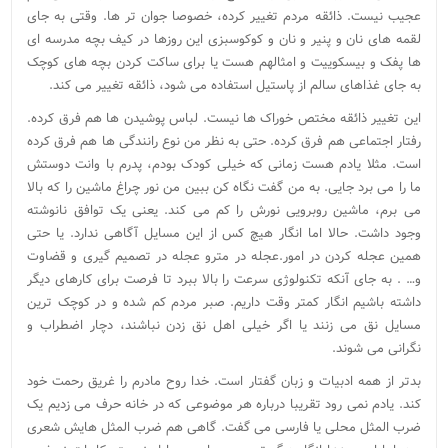
عجیب نیست. ذائقه مردم تغییر کرده، خصوصا جوان تر ها. وقتی به جای
لقمه های نان و پنیر و نان و کوکوسبزی این روزها در کیف بچه مدرسه ای
ها پفک و بیسکوییت و امثالهم هست یا برای ساکت کردن بچه های کوچک
به جای غذاهای سالم از پاستیل استفاده می شود، ذائقه تغییر می کند.
این تغییر ذائقه مختص خوراک ها نیست. لباس پوشیدن ها هم فرق کرده.
رفتار اجتماعی هم فرق کرده. حتی به نظر من نوع رانندگی ها هم فرق کرده
است. مثلا یادم هست زمانی که خیلی کودک بودم، پدرم با وانت دوستش
ما را می برد جایی. به من گفت نگاه کن ببین من نور چراغ ماشین را که بالا
می برم، ماشین روبرویی نورش را کم می کند. یعنی یک توافق نانوشته
وجود داشت. حالا اما انگار هیچ کس از این مسایل آگاهی ندارد. یا حتی
همین عجله کردن در امور.عجله در مترو عجله در تصمیم گیری و قضاوت
و… . به جای آنکه تکنولوژی سرعت را بالا ببرد تا فرصت برای کارهای دیگر
داشته باشیم انگار کمتر وقت داریم. صبر مردم کم شده و در کوچک ترین
مسایل نق می زنند یا اگر خیلی اهل نق زدن نباشند، دچار اضطراب و
نگرانی می شوند.
بدتر از همه ادبیات و زبان گفتار است. خدا روح مادرم را غریق رحمت خود
کند. یادم نمی رود تقریبا درباره هر موضوعی که در خانه حرف می زدیم یک
ضرب المثل محلی یا فارسی می گفت. گاهی هم ضرب المثل هایش شعری