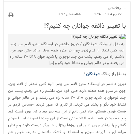
ویژه
وبلاگستان
22 دی 1394 - 17:43
شناسه خبر : 899
با تغییر ذائقه جوانان چه کنیم؟!
به نقل از وبلاگ شیفتگان / دیروز داشتم در ایستگاه مترو قدم می زدم.
البه کمی تندتر از قدم زدن. چون در مترو همه عجله دارند حتی خود من.
داشتم راه می رفتم. پشت من چند نوجوان یا شاید جوان ۱۸تا ۲۰ ساله راه
می رفتند و در عالم جوانی و نشاط خود بگو و […]
به نقل از وبلاگ
شیفتگان
/
دیروز داشتم در ایستگاه مترو قدم می زدم. البه کمی تندتر از قدم زدن.
چون در مترو همه عجله دارند حتی خود من. داشتم راه می رفتم. پشت من
چند نوجوان یا شاید جوان ۱۸تا ۲۰ ساله راه می رفتند و در عالم جوانی و
نشاط خود بگو و بخند می کردند. از کنارم که عبور کردند احساس کردم در
فست فودی هستم. حالا نمی دانم از این سه نفر بود یا نه. بوی فست فود
پیچیده بود در فضا. یادم افتاد مدتی است از این چیزها نخورده ام. با خودم
گفتم چرا اینقدر جوان های این روزها پیتزا و همبرگر دوست دارند و چندان
میانه ای با قورمه سبزی و اسفناج و کشک بادمجان ندارند. خیلی هم