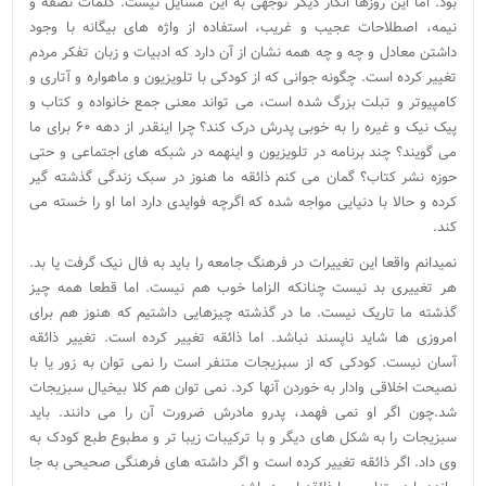
بود. اما این روزها انگار دیگر توجهی به این مسایل نیست. کلمات نصفه و
نیمه، اصطلاحات عجیب و غریب، استفاده از واژه های بیگانه با وجود
داشتن معادل و چه و چه همه نشان از آن دارد که ادبیات و زبان تفکر مردم
تغییر کرده است. چگونه جوانی که از کودکی با تلویزیون و ماهواره و آتاری و
کامپیوتر و تبلت بزرگ شده است، می تواند معنی جمع خانواده و کتاب و
پیک نیک و غیره را به خوبی پدرش درک کند؟ چرا اینقدر از دهه ۶۰ برای ما
می گویند؟ چند برنامه در تلویزیون و اینهمه در شبکه های اجتماعی و حتی
حوزه نشر کتاب؟ گمان می کنم ذائقه ما هنوز در سبک زندگی گذشته گیر
کرده و حالا با دنیایی مواجه شده که اگرچه فوایدی دارد اما او را خسته می
کند.
نمیدانم واقعا این تغییرات در فرهنگ جامعه را باید به فال نیک گرفت یا بد.
هر تغییری بد نیست چنانکه الزاما خوب هم نیست. اما قطعا همه چیز
گذشته ما تاریک نیست. ما در گذشته چیزهایی داشتیم که هنوز هم برای
امروزی ها شاید ناپسند نباشد. اما ذائقه تغییر کرده است. تغییر ذائقه
آسان نیست. کودکی که از سبزیجات متنفر است را نمی توان به زور یا با
نصیحت اخلاقی وادار به خوردن آنها کرد. نمی توان هم کلا بیخیال سبزیجات
شد.چون اگر او نمی فهمد، پدرو مادرش ضرورت آن را می دانند. باید
سبزیجات را به شکل های دیگر و با ترکیبات زیبا تر و مطبوع طبع کودک به
وی داد. اگر ذائقه تغییر کرده است و اگر داشته های فرهنگی صحیحی به جا