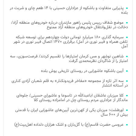
پذیرایی متفاوت و باشکوه از عزاداران حسینی با ۱۴ طعم چای و شربت در
بلده
موضع شفاف رییس پلیس راهور مازندران درباره خودروهای منطقه آزاد/
دخالت در نقل‌وانتقال خودروهای منطقه آزاد ممنوع
سرمایه گذاری ۱۸۰ میلیارد تومانی دولت چهاردهم برای توسعه شبکه
تلفن همراه و فیبر نوری در آمل/ برقراری ۱۴۷۰ اتصال فیبر نوری در شهر
آمل
شاهین نوشهر و مس کرمان امتیازها را تقسیم کردند/ فرصت‌سوزی، سه
امتیاز را از شاگردان نظرمحمدی گرفت
آیین باشکوه عاشورایی در روستای تاریخی یوش بلده
سه اثر تازه از مجموعه «مفاخر فریدونکنار» به قلم شعبان آزادی کناری
در آستانه انتشار
کلا میزبان عاشقان اباعبدالله در تاسوعا و عاشورای حسینی/ جلوه‌ای
ماندگار از عزاداری مردم روستای چل در امامزاده روستای کلا
اورطشت؛ میزبان یکی از کهن‌ترین آیین‌های عاشورایی ایران با قدمتی
بیش از ۶۰۰ سال
عروسی حضرت قاسم(ع) با گل‌باران و اشک هزاران دلداده اهل‌بیت(ع)