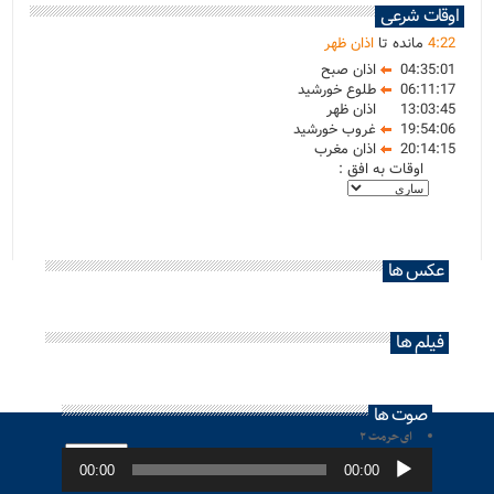
اوقات شرعی
22
:
4
مانده تا
اذان ظهر
04:35:01
اذان صبح
06:11:17
طلوع خورشید
13:03:45
اذان ظهر
19:54:06
غروب خورشید
20:14:15
اذان مغرب
اوقات به افق :
عکس ها
فیلم ها
صوت ها
ای حرمت ۲
پخش‌کننده
صوت
00:00
00:00