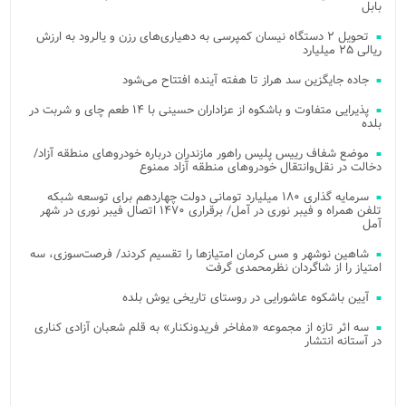
بابل
تحویل ۲ دستگاه نیسان کمپرسی به دهیاری‌های رزن و یالرود به ارزش
ریالی ۲۵ میلیارد
جاده جایگزین سد هراز تا هفته آینده افتتاح می‌شود
پذیرایی متفاوت و باشکوه از عزاداران حسینی با ۱۴ طعم چای و شربت در
بلده
موضع شفاف رییس پلیس راهور مازندران درباره خودروهای منطقه آزاد/
دخالت در نقل‌وانتقال خودروهای منطقه آزاد ممنوع
سرمایه گذاری ۱۸۰ میلیارد تومانی دولت چهاردهم برای توسعه شبکه
تلفن همراه و فیبر نوری در آمل/ برقراری ۱۴۷۰ اتصال فیبر نوری در شهر
آمل
شاهین نوشهر و مس کرمان امتیازها را تقسیم کردند/ فرصت‌سوزی، سه
امتیاز را از شاگردان نظرمحمدی گرفت
آیین باشکوه عاشورایی در روستای تاریخی یوش بلده
سه اثر تازه از مجموعه «مفاخر فریدونکنار» به قلم شعبان آزادی کناری
در آستانه انتشار