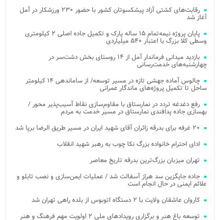
رقابت‌های کشتی آزاد پیشکسوتان کشور با حضور ۲۳۰ ورزشکار در آمل
آغاز شد
پایان پروژه نیمه‌تمام ۱۵ ساله پارک و تکمیل جاده اصلی ۲ کیلومتری
وسطی کلا بزرگ با اعتبار ۵۴۰ میلیاردی
بازدید میدانی فرماندار آمل از ۱۴ روستای بخش دشت‌سر در
چهارشنبه‌های خدمت‌رسانی
چالوس آماده جهشی تازه در مسیر توسعه/ از ساماندهی ۱۴ کیلومتر
ساحل تا تکمیل پروژه‌های ماندگار عمرانی
رفع دغدغه تردد در نمارستاق با مقاوم‌سازی نقاط آسیب‌پذیر محور /
بهسازی جاده پدافندی نمارستاق در مسیر خدمت به مردم
۲۰ غرفه برای بدرقه زائران آقای شهید ایران در مسیر طریق الرضا برپا شد
ادای احترام خانواده بزرگ نکا چوب به رهبر شهید انقلاب
تهران میزبان بزرگ‌ترین بدرقه تاریخ معاصر
جاده جایگزین سد هراز آسفالت شد / عملیات ایمن‌سازی و نصب تابلو و
علائم ایمنی در حال انجام است
کاروان عاشقان ولایت با ۲ دستگاه اتوبوس از بلده راهی تهران شد
توسعه باغ هنر و برگزاری رویدادهای ملی ۲ اولویت مهم فرهنگ و هنر