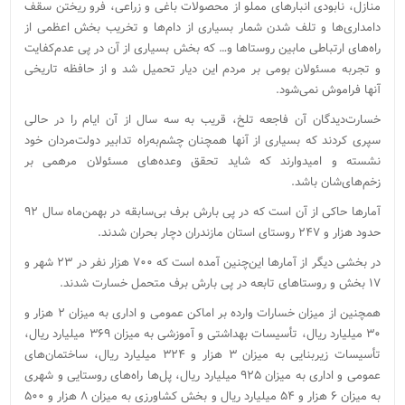
منازل، نابودی انبارهای مملو از محصولات باغی و زراعی، فرو ریختن سقف
دامداری‌ها و تلف شدن شمار بسیاری از دام‌ها و تخریب بخش اعظمی از
راه‌های ارتباطی مابین روستاها و… که بخش بسیاری از آن‌ در پی عدم‌کفایت
و تجربه مسئولان بومی بر مردم این دیار تحمیل شد و از حافظه تاریخی
آنها فراموش نمی‌شود.
خسارت‌دیدگان آن فاجعه تلخ، قریب به سه سال از آن ایام را در حالی
سپری کردند که بسیاری از آنها همچنان چشم‌به‌راه تدابیر دولت‌مردان خود
نشسته و امیدوارند که شاید تحقق وعده‌های مسئولان مرهمی بر
زخم‌های‌شان باشد.
آمارها حاکی از آن است که در پی بارش برف بی‌سابقه در بهمن‌ماه سال ۹۲
حدود هزار و ۲۴۷ روستای استان مازندران دچار بحران شدند.
در بخشی دیگر از آمارها این‌چنین آمده است که ۷۰۰ هزار نفر در ۲۳ شهر و
۱۷ بخش و روستاهای تابعه در پی بارش برف متحمل خسارت شدند.
همچنین از میزان خسارات وارده بر اماکن عمومی و اداری به میزان ۲ هزار و
۳۰ میلیارد ریال، تأسیسات بهداشتی و آموزشی به میزان ۳۶۹ میلیارد ریال،
تأسیسات زیربنایی به میزان ۳ هزار و ۳۲۴ میلیارد ریال، ساختمان‌های
عمومی و اداری به میزان ۹۲۵ میلیارد ریال، پل‌ها راه‌های روستایی و شهری
به میزان ۶ هزار و ۵۴ میلیارد ریال و بخش کشاورزی به میزان ۸ هزار و ۵۰۰