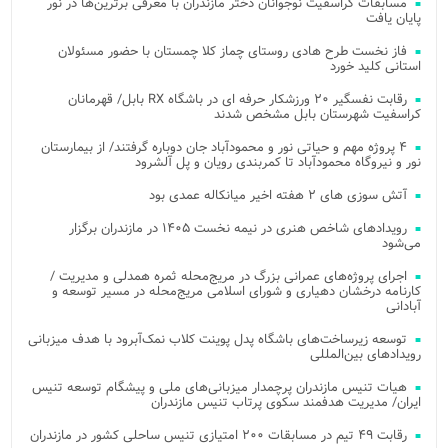
مسابقات کراسفیت نوجوانان دختر مازندران با معرفی برترین‌ها در نور
پایان یافت
فاز نخست طرح هادی روستای چماز کلا چمستان با حضور مسئولان
استانی کلید خورد
رقابت نفسگیر ۲۰ ورزشکار حرفه ای در باشگاه RX بابل/ قهرمانان
کراسفیت شهرستان بابل مشخص شدند
۴ پروژه مهم و حیاتی نور و محمودآباد جان دوباره گرفتند/ از بیمارستان
نور و نیروگاه محمودآباد تا کمربندی رویان و پل آلشرود
آتش‌ سوزی‌ های ۲ هفته اخیر میانکاله عمدی بود
رویدادهای شاخص هنری در نیمه نخست ۱۴۰۵ در مازندران برگزار
می‌شود
اجرای پروژه‌های عمرانی بزرگ در مریج‌محله ثمره همدلی و مدیریت /
کارنامه درخشان دهیاری و شورای اسلامی مریج‌محله در مسیر توسعه و
آبادانی
توسعه زیرساخت‌های باشگاه پدل پوینت کلاب نمک‌آبرود با هدف میزبانی
رویدادهای بین‌المللی
هیات تنیس مازندران پرچمدار میزبانی‌های ملی و پیشگام توسعه تنیس
ایران/ مدیریت هدفمند سکوی پرتاب تنیس مازندران
رقابت ۴۹ تیم در مسابقات ۲۰۰ امتیازی تنیس ساحلی کشور در مازندران