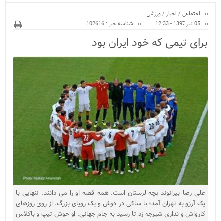
ویژه
اجتماعی
/
اخبار
/
ورزشی
05 تیر 1397 - 12:33
شناسه خبر : 102616
برای تیمی که خود ایران بود
علی رضا بیرانوند بچه لرستان است. همه قصه او را می دانند. تنهایی با
یک آرزو به تهران آمد؛ با ساکی در دوش و یک رویای بزرگ. از روی روزهای
کارواش و نداری شیرجه زد تا رسید به جام جهانی. او خوش تیپ و باکلاس