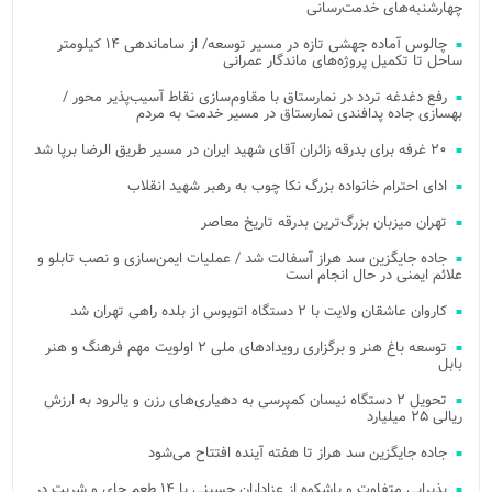
چهارشنبه‌های خدمت‌رسانی
چالوس آماده جهشی تازه در مسیر توسعه/ از ساماندهی ۱۴ کیلومتر
ساحل تا تکمیل پروژه‌های ماندگار عمرانی
رفع دغدغه تردد در نمارستاق با مقاوم‌سازی نقاط آسیب‌پذیر محور /
بهسازی جاده پدافندی نمارستاق در مسیر خدمت به مردم
۲۰ غرفه برای بدرقه زائران آقای شهید ایران در مسیر طریق الرضا برپا شد
ادای احترام خانواده بزرگ نکا چوب به رهبر شهید انقلاب
تهران میزبان بزرگ‌ترین بدرقه تاریخ معاصر
جاده جایگزین سد هراز آسفالت شد / عملیات ایمن‌سازی و نصب تابلو و
علائم ایمنی در حال انجام است
کاروان عاشقان ولایت با ۲ دستگاه اتوبوس از بلده راهی تهران شد
توسعه باغ هنر و برگزاری رویدادهای ملی ۲ اولویت مهم فرهنگ و هنر
بابل
تحویل ۲ دستگاه نیسان کمپرسی به دهیاری‌های رزن و یالرود به ارزش
ریالی ۲۵ میلیارد
جاده جایگزین سد هراز تا هفته آینده افتتاح می‌شود
پذیرایی متفاوت و باشکوه از عزاداران حسینی با ۱۴ طعم چای و شربت در