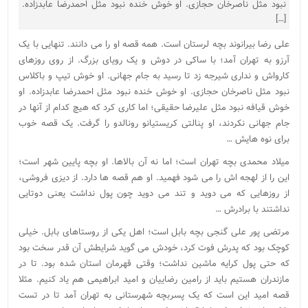
نبود مثل ناصرخان حجازی. او خوش خنده نبود مثل احمدرضا عابدزاده.
[…]
علی رضا بیرانوند بچه لرستان است. همه قصه او را می دانند. تنهایی با یک
آرزو به تهران آمد؛ با ساکی در دوش و یک رویای بزرگ. از روی روزهای
کارواش و نداری شیرجه زد تا رسید به جام جهانی. او خوش تیپ و باکلاس
نبود مثل ناصرخان حجازی. او خوش خنده نبود مثل احمدرضا عابدزاده. او
خوش قیافه نبود مثل علیرضا حقیقی؛ اما کاری کرد که هیچ کدام از آنها در
جام جهانی نکردند، او پنالتی کریستیانو رونالدو را گرفت. یک قصه خوب
برای نوه هایش …
میلاد محمدی بچه تهران است؛ اما نه آن بالاها. او بچه پایین شهر است؛
این را از لهجه اش را می شود فهمید. او هم قصه ها دارد. از دیزی فروشی،
از روزهایی که می دوید و تند می دوید چون پول نداشت یعنی دوتایی
نداشتند با برادرش …
مرتضی پور علی گنجی بچه بابل است؛ اهل یکی از روستاهای بابل. خیلی
کوچک بود که پدرش فوت کرد، خودش می گوید شرایطش آن قدر سخت بود
که حتی پول کرایه ماشین نداشت؛ وقتی قهرمان استان شده بود. تا در
مازندران هستیم باید از رامین رضاییان و امید ابراهیمی هم یاد کنیم. مثلا
قصه امید این است که یک پسربچه شهرستانی به تهران آمد تا در تست