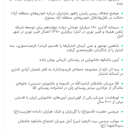
بلده
موضع شفاف رییس پلیس راهور مازندران درباره خودروهای منطقه آزاد/
دخالت در نقل‌وانتقال خودروهای منطقه آزاد ممنوع
سرمایه گذاری ۱۸۰ میلیارد تومانی دولت چهاردهم برای توسعه شبکه
تلفن همراه و فیبر نوری در آمل/ برقراری ۱۴۷۰ اتصال فیبر نوری در شهر
آمل
شاهین نوشهر و مس کرمان امتیازها را تقسیم کردند/ فرصت‌سوزی، سه
امتیاز را از شاگردان نظرمحمدی گرفت
آیین باشکوه عاشورایی در روستای تاریخی یوش بلده
سه اثر تازه از مجموعه «مفاخر فریدونکنار» به قلم شعبان آزادی کناری
در آستانه انتشار
کلا میزبان عاشقان اباعبدالله در تاسوعا و عاشورای حسینی/ جلوه‌ای
ماندگار از عزاداری مردم روستای چل در امامزاده روستای کلا
اورطشت؛ میزبان یکی از کهن‌ترین آیین‌های عاشورایی ایران با قدمتی
بیش از ۶۰۰ سال
عروسی حضرت قاسم(ع) با گل‌باران و اشک هزاران دلداده اهل‌بیت(ع)
موکب مردمی بیت‌ الزهرا (س) آمل میزبان اجتماع باشکوه عاشقان
سیدالشهدا (ع)