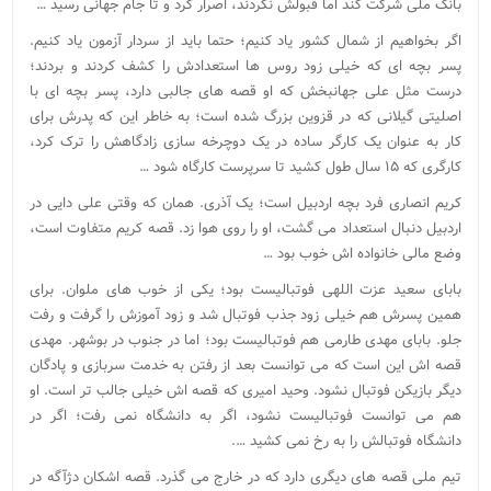
بانک ملی شرکت کند اما قبولش نکردند، اصرار کرد و تا جام جهانی رسید …
اگر بخواهیم از شمال کشور یاد کنیم؛ حتما باید از سردار آزمون یاد کنیم.
پسر بچه ای که خیلی زود روس ها استعدادش را کشف کردند و بردند؛
درست مثل علی جهانبخش که او قصه های جالبی دارد، پسر بچه ای با
اصلیتی گیلانی که در قزوین بزرگ شده است؛ به خاطر این که پدرش برای
کار به عنوان یک کارگر ساده در یک دوچرخه سازی زادگاهش را ترک کرد،
کارگری که ۱۵ سال طول کشید تا سرپرست کارگاه شود …
کریم انصاری فرد بچه اردبیل است؛ یک آذری. همان که وقتی علی دایی در
اردبیل دنبال استعداد می گشت، او را روی هوا زد. قصه کریم متفاوت است،
وضع مالی خانواده اش خوب بود …
بابای سعید عزت اللهی فوتبالیست بود؛ یکی از خوب های ملوان. برای
همین پسرش هم خیلی زود جذب فوتبال شد و زود آموزش را گرفت و رفت
جلو. بابای مهدی طارمی هم فوتبالیست بود؛ اما در جنوب در بوشهر. مهدی
قصه اش این است که می توانست بعد از رفتن به خدمت سربازی و پادگان
دیگر بازیکن فوتبال نشود. وحید امیری که قصه اش خیلی جالب تر است. او
هم می توانست فوتبالیست نشود، اگر به دانشگاه نمی رفت؛ اگر در
دانشگاه فوتبالش را به رخ نمی کشید ….
تیم ملی قصه های دیگری دارد که در خارج می گذرد. قصه اشکان دژآگه در