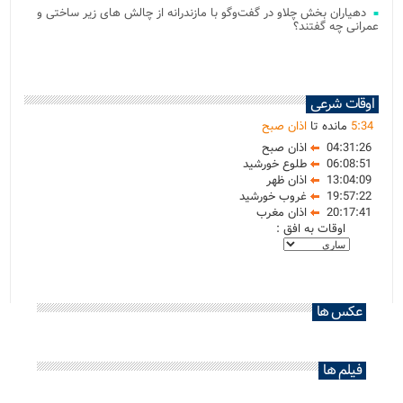
دهیاران بخش چلاو در گفت‌وگو با مازندرانه از چالش های زیر ساختی و
عمرانی چه گفتند؟
اوقات شرعی
34
:
5
مانده تا
اذان صبح
04:31:26
اذان صبح
06:08:51
طلوع خورشید
13:04:09
اذان ظهر
19:57:22
غروب خورشید
20:17:41
اذان مغرب
اوقات به افق :
عکس ها
فیلم ها