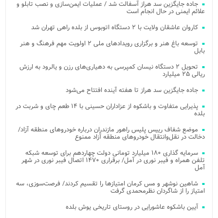
جاده جایگزین سد هراز آسفالت شد / عملیات ایمن‌سازی و نصب تابلو و
علائم ایمنی در حال انجام است
کاروان عاشقان ولایت با ۲ دستگاه اتوبوس از بلده راهی تهران شد
توسعه باغ هنر و برگزاری رویدادهای ملی ۲ اولویت مهم فرهنگ و هنر
بابل
تحویل ۲ دستگاه نیسان کمپرسی به دهیاری‌های رزن و یالرود به ارزش
ریالی ۲۵ میلیارد
جاده جایگزین سد هراز تا هفته آینده افتتاح می‌شود
پذیرایی متفاوت و باشکوه از عزاداران حسینی با ۱۴ طعم چای و شربت در
بلده
موضع شفاف رییس پلیس راهور مازندران درباره خودروهای منطقه آزاد/
دخالت در نقل‌وانتقال خودروهای منطقه آزاد ممنوع
سرمایه گذاری ۱۸۰ میلیارد تومانی دولت چهاردهم برای توسعه شبکه
تلفن همراه و فیبر نوری در آمل/ برقراری ۱۴۷۰ اتصال فیبر نوری در شهر
آمل
شاهین نوشهر و مس کرمان امتیازها را تقسیم کردند/ فرصت‌سوزی، سه
امتیاز را از شاگردان نظرمحمدی گرفت
آیین باشکوه عاشورایی در روستای تاریخی یوش بلده