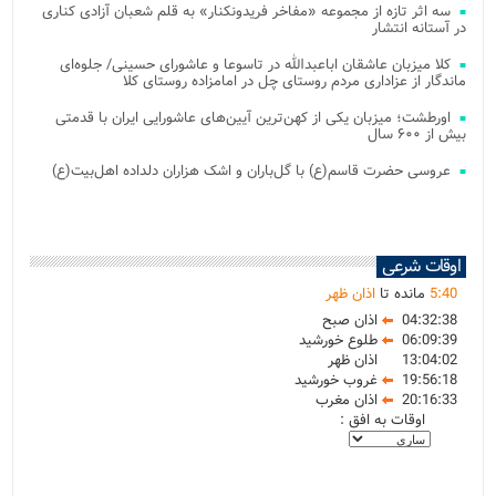
سه اثر تازه از مجموعه «مفاخر فریدونکنار» به قلم شعبان آزادی کناری
در آستانه انتشار
کلا میزبان عاشقان اباعبدالله در تاسوعا و عاشورای حسینی/ جلوه‌ای
ماندگار از عزاداری مردم روستای چل در امامزاده روستای کلا
اورطشت؛ میزبان یکی از کهن‌ترین آیین‌های عاشورایی ایران با قدمتی
بیش از ۶۰۰ سال
عروسی حضرت قاسم(ع) با گل‌باران و اشک هزاران دلداده اهل‌بیت(ع)
اوقات شرعی
40
:
5
مانده تا
اذان ظهر
04:32:38
اذان صبح
06:09:39
طلوع خورشید
13:04:02
اذان ظهر
19:56:18
غروب خورشید
20:16:33
اذان مغرب
اوقات به افق :