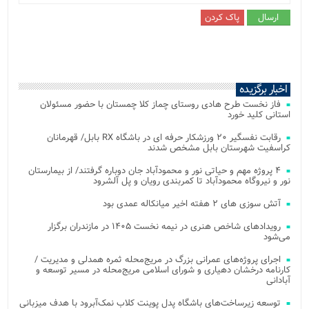
اخبار برگزیده
فاز نخست طرح هادی روستای چماز کلا چمستان با حضور مسئولان
استانی کلید خورد
رقابت نفسگیر ۲۰ ورزشکار حرفه ای در باشگاه RX بابل/ قهرمانان
کراسفیت شهرستان بابل مشخص شدند
۴ پروژه مهم و حیاتی نور و محمودآباد جان دوباره گرفتند/ از بیمارستان
نور و نیروگاه محمودآباد تا کمربندی رویان و پل آلشرود
آتش‌ سوزی‌ های ۲ هفته اخیر میانکاله عمدی بود
رویدادهای شاخص هنری در نیمه نخست ۱۴۰۵ در مازندران برگزار
می‌شود
اجرای پروژه‌های عمرانی بزرگ در مریج‌محله ثمره همدلی و مدیریت /
کارنامه درخشان دهیاری و شورای اسلامی مریج‌محله در مسیر توسعه و
آبادانی
توسعه زیرساخت‌های باشگاه پدل پوینت کلاب نمک‌آبرود با هدف میزبانی