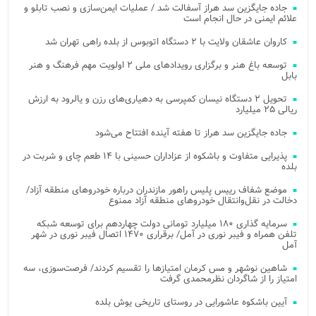
جاده جایگزین سد هراز آسفالت شد / عملیات ایمن‌سازی و نصب تابلو و
علائم ایمنی در حال انجام است
کاروان عاشقان ولایت با ۲ دستگاه اتوبوس از بلده راهی تهران شد
توسعه باغ هنر و برگزاری رویدادهای ملی ۲ اولویت مهم فرهنگ و هنر
بابل
تحویل ۲ دستگاه نیسان کمپرسی به دهیاری‌های رزن و یالرود به ارزش
ریالی ۲۵ میلیارد
جاده جایگزین سد هراز تا هفته آینده افتتاح می‌شود
پذیرایی متفاوت و باشکوه از عزاداران حسینی با ۱۴ طعم چای و شربت در
بلده
موضع شفاف رییس پلیس راهور مازندران درباره خودروهای منطقه آزاد/
دخالت در نقل‌وانتقال خودروهای منطقه آزاد ممنوع
سرمایه گذاری ۱۸۰ میلیارد تومانی دولت چهاردهم برای توسعه شبکه
تلفن همراه و فیبر نوری در آمل/ برقراری ۱۴۷۰ اتصال فیبر نوری در شهر
آمل
شاهین نوشهر و مس کرمان امتیازها را تقسیم کردند/ فرصت‌سوزی، سه
امتیاز را از شاگردان نظرمحمدی گرفت
آیین باشکوه عاشورایی در روستای تاریخی یوش بلده