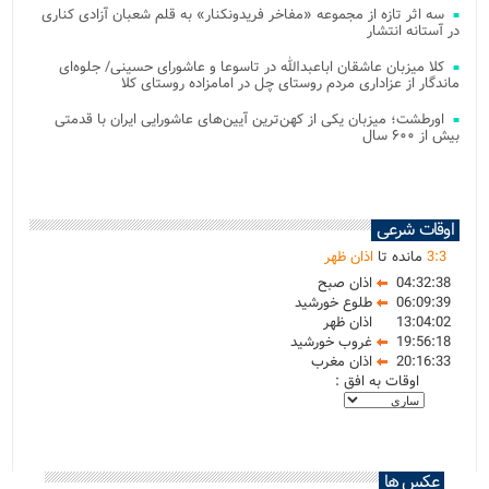
سه اثر تازه از مجموعه «مفاخر فریدونکنار» به قلم شعبان آزادی کناری
در آستانه انتشار
کلا میزبان عاشقان اباعبدالله در تاسوعا و عاشورای حسینی/ جلوه‌ای
ماندگار از عزاداری مردم روستای چل در امامزاده روستای کلا
اورطشت؛ میزبان یکی از کهن‌ترین آیین‌های عاشورایی ایران با قدمتی
بیش از ۶۰۰ سال
اوقات شرعی
3
:
3
مانده تا
اذان ظهر
04:32:38
اذان صبح
06:09:39
طلوع خورشید
13:04:02
اذان ظهر
19:56:18
غروب خورشید
20:16:33
اذان مغرب
اوقات به افق :
عکس ها