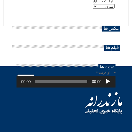
اوقات به افق :
عکس ها
فیلم ها
صوت ها
ای حرمت ۲
پخش‌کننده
صوت
00:00
00:00