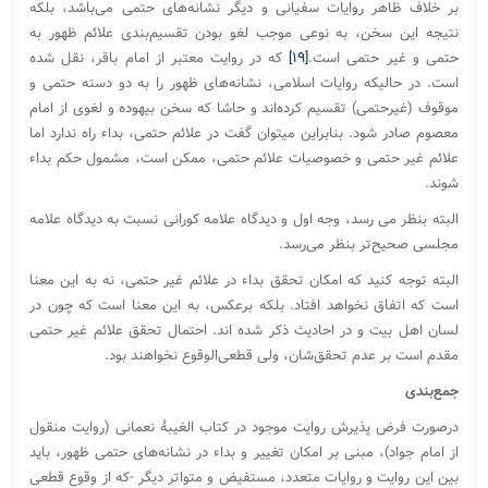
بر خلاف ظاهر روایات سفیانی و دیگر نشانه‌های حتمی می‌باشد، بلکه
نتیجه این سخن، به نوعی موجب لغو بودن تقسیم‌بندی علائم ظهور به
حتمی و غیر حتمی است.
[۱۹]
که در روایت معتبر از امام باقر، نقل شده
است. در حالیکه روایات اسلامی، نشانه‌های ظهور را به دو دسته حتمی و
موقوف (غیرحتمی) تقسیم کرده‌اند و حاشا که سخن بیهوده و لغوی از امام
معصوم صادر شود. بنابراین میتوان گفت در علائم حتمی، بداء راه ندارد اما
علائم غیر حتمی و خصوصیات علائم حتمی، ممکن است، مشمول حکم بداء
شوند.
البته بنظر می رسد، وجه اول و دیدگاه علامه کورانی نسبت به دیدگاه علامه
مجلسی صحیح‌تر بنظر می‌رسد.
البته توجه کنید که امکان تحقق بداء در علائم غیر حتمی، نه به این معنا
است که اتفاق نخواهد افتاد. بلکه برعکس، به این معنا است که چون در
لسان اهل بیت و در احادیث ذکر شده اند. احتمال تحقق علائم غیر حتمی
مقدم است بر عدم تحقق‌شان، ولی قطعی‌الوقوع نخواهند بود.
جمع‌بندی
درصورت فرض پذیرش روایت موجود در کتاب الغیبۀ نعمانی (روایت منقول
از امام جواد)، مبنی بر امکان تغییر و بداء در نشانه‌های حتمی ظهور، باید
بین این روایت و روایات متعدد، مستفیض و متواتر دیگر -که از وقوع قطعی