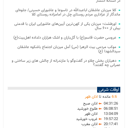
در آستانه انتشار
کلا میزبان عاشقان اباعبدالله در تاسوعا و عاشورای حسینی/ جلوه‌ای
ماندگار از عزاداری مردم روستای چل در امامزاده روستای کلا
اورطشت؛ میزبان یکی از کهن‌ترین آیین‌های عاشورایی ایران با قدمتی
بیش از ۶۰۰ سال
عروسی حضرت قاسم(ع) با گل‌باران و اشک هزاران دلداده اهل‌بیت(ع)
موکب مردمی بیت‌ الزهرا (س) آمل میزبان اجتماع باشکوه عاشقان
سیدالشهدا (ع)
دهیاران بخش چلاو در گفت‌وگو با مازندرانه از چالش های زیر ساختی و
عمرانی چه گفتند؟
اوقات شرعی
6
:
6
مانده تا
اذان ظهر
04:31:26
اذان صبح
06:08:51
طلوع خورشید
13:04:09
اذان ظهر
19:57:22
غروب خورشید
20:17:41
اذان مغرب