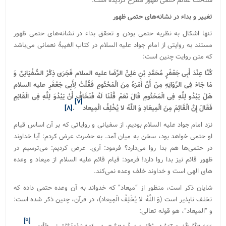
شناخت علائم حتمی ظهور مطرح گردیده است.
تغییر و بداء در نشانه‌های حتمی ظهور
تنها اشکال به نظریه حتمی بودن و تحقق بداء در نشانه‌های حتمی ظهور
مستند به روایتی از امام جواد علیه السلام در کتاب الغیبۀ نعمانی می‌باشد
که متن روایت چنین است:
کُنَّا عِنْدَ أَبِی جَعْفَرٍ مُحَمَّدِ بْنِ عَلِیٍّ الرِّضَا علیه السلام فَجَرَى ذِکْرُ السُّفْیَانِیِّ وَ
مَا جَاءَ فِی الرِّوَایَهِ مِنْ أَنَّ أَمْرَهُ مِنَ الْمَحْتُومِ فَقُلْتُ لِأَبِی جَعْفَرٍ علیه السلام
هَلْ یَبْدُو لِلَّهِ فِی الْمَحْتُومِ قَالَ نَعَمْ قُلْنَا لَهُ فَنَخَافُ أَنْ یَبْدُوَ لِلَّهِ فِی الْقَائِمِ
[۷]
فَقَالَ إِنَّ الْقَائِمَ مِنَ الْمِیعَادِ وَ اللَّهُ‏ لا یُخْلِفُ الْمِیعاد
.
[۸]
نزد امام جواد علیه‌ السلام بودیم. از سفیانی و روایاتی که بر آن اساس قیام
او حتمی خواهد بود، سخن به میان آمد. به حضرت عرض کردم: آیا خداوند
در حتمی­‌ها هم بدا روا می‌­دارد؟ فرمود: آری. عرض کردیم: می­‌ترسیم در
ظهور قائم نیز بدا روا دارد! فرمود: قیام قائم علیه ‌السلام از میعاد و وعده­‌
های الهی است و خداوند خلف وعده نمی­‌کند.
شایان ذکر است، منظور از “میعاد” که خدواند به آن وعده حتمی داده که
تخلف ناپذیر است (وَ اللَّهُ‏ لا یُخْلِفُ الْمِیعاد)، در قرآن، چنین ذکر شده است:
و “المیعاد”، هو قوله تعالى:‏
[۹]