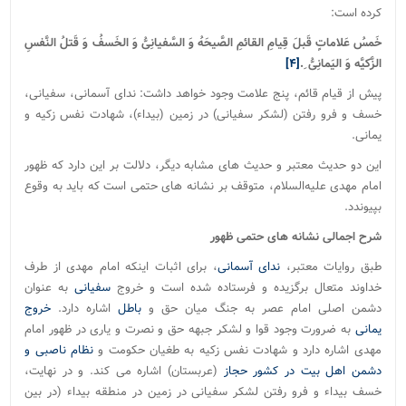
کرده است:
خَمسُ عَلاماتٍ قَبلَ قِیامِ القائمِ الصَّیحَهُ وَ السَّفیانِیُّ وَ الخَسفُ وَ قَتلُ النَّفسِ
الزَّکیَّه وَ الیَمانِیُّ ِ.
[۴]
پیش از قیام قائم، پنج علامت وجود خواهد داشت: ندای آسمانی، سفیانی،
خسف و فرو رفتن (لشکر سفیانی) در زمین (بیداء)، شهادت نفس زکیه و
یمانی.
این دو حدیث معتبر و حدیث های مشابه دیگر، دلالت بر این دارد که ظهور
امام مهدی علیه‌السلام، متوقف بر نشانه های حتمی است که باید به وقوع
بپیوندد.
شرح اجمالی نشانه های حتمی ظهور
طبق روایات معتبر،
ندای آسمانی
، برای اثبات اینکه امام مهدی از طرف
خداوند متعال برگزیده و فرستاده شده است و خروج
سفیانی
به عنوان
دشمن اصلی امام عصر به جنگ میان حق و
باطل
اشاره دارد.
خروج
یمانی
به ضرورت وجود قوا و لشکر جبهه حق و نصرت و یاری در ظهور امام
مهدی اشاره دارد و شهادت نفس زکیه به طغیان حکومت و
نظام ناصبی و
دشمن اهل بیت در کشور حجاز
(عربستان) اشاره می کند. و در نهایت،
خسف بیداء و فرو رفتن لشکر سفیانی در زمین در منطقه بیداء (در بین