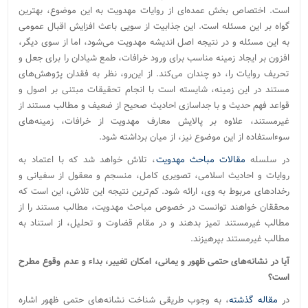
است. اختصاص بخش عمده‌ای از روایات مهدویت به این موضوع، بهترین
گواه بر این مسئله است. این جذابیت از سویی باعث افزایش اقبال عمومی
به این مسئله و در نتیجه اصل اندیشه مهدویت می‌شود، اما از سوی دیگر،
افزون بر ایجاد زمینه مناسب برای ورود خرافات، طمع شیادان را برای جعل و
تحریف روایات را، دو چندان می‌کند. از این‌رو، نظر به فقدان پژوهش‌های
مستند در این زمینه، شایسته است با انجام تحقیقات مبتنی بر اصول و
قواعد فهم حدیث و با جداسازی احادیث صحیح از ضعیف و مطالب مستند از
غیرمستند، علاوه بر پالایش معارف مهدویت از خرافات، زمینه‌های
سوءاستفاده از این موضوع نیز، از میان برداشته شود.
در سلسله
مقالات مباحث مهدویت
، تلاش خواهد شد که با اعتماد به
روایات و احادیث اسلامی، تصویری کامل، منسجم و معقول از سفیانی و
رخدادهای مربوط به وی، ارائه شود. کم‌ترین نتیجه این تلاش، این است که
محققان خواهند توانست در خصوص مباحث مهدویت، مطالب مستند را از
مطالب غیرمستند تمیز بدهند و در مقام قضاوت و تحلیل، از استناد به
مطالب غیرمستند بپرهیزند
.
آیا در نشانه‌های حتمی ظهور و یمانی، امکان تغییر، بداء و عدم وقوع مطرح
است؟
در
مقاله گذشته
، به وجوب طریقی شناخت نشانه‌های حتمی ظهور اشاره