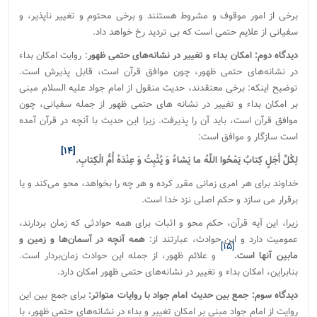
برخی از امور موقوف و مشروط هستنند و برخی محتوم و تغییر ناپذیر، و
سفیانی از علایم حتمی است که بی تردید رخ خواهد داد.
دیدگاه دوم: امکان بداء و تغییر در نشانه‌های حتمی ظهور
: روایت امکان بداء
در نشانه‌های حتمی ظهور، چون موافق قرآن است، قابل پذیرش است.
توضیح اینکه: برخی معتقدند، حدیث منقول از امام جواد علیه السلام مبنی
بر امکان بداء و تغییر در نشانه های حتمی ظهور از جمله سفیانی، چون
موافق قرآن است، باید آن را پذیرفت. زیرا این حدیث با آنچه در قرآن آمده
است سازگار و موافق است:
[۱۴]
لِکُلِّ أَجَلٍ کِتابٌ یَمْحُوا اللَّهُ ما یَشاءُ وَ یُثْبِتُ وَ عِنْدَهُ أُمُّ الْکِتابِ
.
‌خداوند برای هر امری زمانی مقرر کرده و هر چه را بخواهد، محو می‌کند و یا
برقرار می سازد و حکم اصلی نزد خدا است.
زیرا، این آیه قرآن، حکم محو و اثبات برای همه حوادثی که زمان بردارند،
عمومیت دارد و این حوادث، عبارتند از:
همه آنچه در آسمان‌ها و زمین و
[۱۵]
مابین آنها است.
و علائم ظهور، از جمله این حوادث زمان‌بردار است.
بنابراین، امکان بداء و تغییر در نشانه‌های حتمی ظهور امکان دارد.
دیدگاه سوم: جمع بین حدیث امام جواد با روایات متواتر:
برای جمع بین این
روایت از امام جواد مبنی بر امکان تغییر و بداء در نشانه‌های حتمی ظهور، با