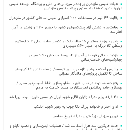
هیات تنیس مازندران پرچمدار میزبانی‌های ملی و پیشگام توسعه تنیس
ایران/ مدیریت هدفمند سکوی پرتاب تنیس مازندران
رقابت ۴۹ تیم در مسابقات ۲۰۰ امتیازی تنیس ساحلی کشور در مازندران
رقابت‌های کشتی آزاد پیشکسوتان کشور با حضور ۲۳۰ ورزشکار در آمل
آغاز شد
پایان پروژه نیمه‌تمام ۱۵ ساله پارک و تکمیل جاده اصلی ۲ کیلومتری
وسطی کلا بزرگ با اعتبار ۵۴۰ میلیاردی
بازدید میدانی فرماندار آمل از ۱۴ روستای بخش دشت‌سر در
چهارشنبه‌های خدمت‌رسانی
چالوس آماده جهشی تازه در مسیر توسعه/ از ساماندهی ۱۴ کیلومتر
ساحل تا تکمیل پروژه‌های ماندگار عمرانی
رفع دغدغه تردد در نمارستاق با مقاوم‌سازی نقاط آسیب‌پذیر محور /
بهسازی جاده پدافندی نمارستاق در مسیر خدمت به مردم
۲۰ غرفه برای بدرقه زائران آقای شهید ایران در مسیر طریق الرضا برپا شد
ادای احترام خانواده بزرگ نکا چوب به رهبر شهید انقلاب
تهران میزبان بزرگ‌ترین بدرقه تاریخ معاصر
جاده جایگزین سد هراز آسفالت شد / عملیات ایمن‌سازی و نصب تابلو و