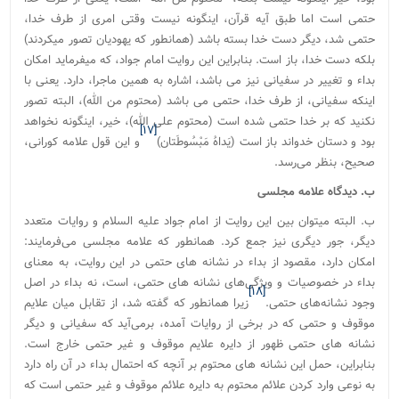
حتمی است اما طبق آیه قرآن، اینگونه نیست وقتی امری از طرف خدا،
حتمی شد، دیگر دست خدا بسته باشد (همانطور که یهودیان تصور میکردند)
بلکه دست خدا، باز است. بنابراین این روایت امام جواد، که میفرماید امکان
بداء و تغییر در سفیانی نیز می باشد، اشاره به همین ماجرا، دارد. یعنی با
اینکه سفیانی، از طرف خدا، حتمی می باشد (محتوم من الله)، البته تصور
نکنید که بر خدا حتمی شده است (محتوم علی الله)، خیر، اینگونه نخواهد
[۱۷]
بود و دستان خدواند باز است (یَداهُ مَبْسُوطَتان)
و این قول علامه کورانی،
صحیح، بنظر می‌رسد.
ب. دیدگاه علامه مجلسی
ب. البته میتوان بین این روایت از امام جواد علیه السلام و روایات متعدد
دیگر، جور دیگری نیز جمع کرد. همانطور که علامه مجلسی می‌فرمایند:
امکان دارد، مقصود از بداء در نشانه های حتمی در این روایت، به معنای
بداء در خصوصیات و ویژگی‌های نشانه های حتمی، است، نه بداء در اصل
[۱۸]
وجود نشانه‌های حتمی.
زیرا همانطور که گفته شد، از تقابل میان علایم
موقوف و حتمی که در برخی از روایات آمده، برمی‌آید که سفیانی و دیگر
نشانه های حتمی ظهور از دایره علایم موقوف و غیر حتمی خارج است.
بنابراین، حمل این نشانه های محتوم بر آنچه که احتمال بداء در آن راه دارد
به نوعی وارد کردن علائم محتوم به دایره علائم موقوف و غیر حتمی است که