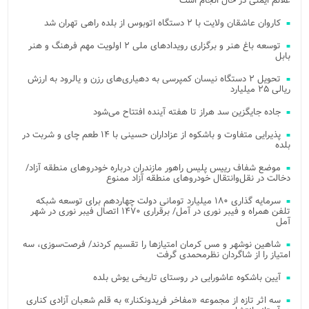
علائم ایمنی در حال انجام است
کاروان عاشقان ولایت با ۲ دستگاه اتوبوس از بلده راهی تهران شد
توسعه باغ هنر و برگزاری رویدادهای ملی ۲ اولویت مهم فرهنگ و هنر
بابل
تحویل ۲ دستگاه نیسان کمپرسی به دهیاری‌های رزن و یالرود به ارزش
ریالی ۲۵ میلیارد
جاده جایگزین سد هراز تا هفته آینده افتتاح می‌شود
پذیرایی متفاوت و باشکوه از عزاداران حسینی با ۱۴ طعم چای و شربت در
بلده
موضع شفاف رییس پلیس راهور مازندران درباره خودروهای منطقه آزاد/
دخالت در نقل‌وانتقال خودروهای منطقه آزاد ممنوع
سرمایه گذاری ۱۸۰ میلیارد تومانی دولت چهاردهم برای توسعه شبکه
تلفن همراه و فیبر نوری در آمل/ برقراری ۱۴۷۰ اتصال فیبر نوری در شهر
آمل
شاهین نوشهر و مس کرمان امتیازها را تقسیم کردند/ فرصت‌سوزی، سه
امتیاز را از شاگردان نظرمحمدی گرفت
آیین باشکوه عاشورایی در روستای تاریخی یوش بلده
سه اثر تازه از مجموعه «مفاخر فریدونکنار» به قلم شعبان آزادی کناری