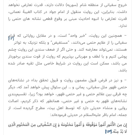
خروج سفیانی از منطقه شام (سوریه) دلالت دارند، قدرت تعارض نخواهد
داشت. بنابراین، این روایت منقول از امام جواد در کتاب الغیبۀ نعمانی،
قدرت تعارض با انبوه احادیث مبنی بر وقوع قطعی نشانه های حتمی را
ندارد.
– همچنین این روایت، “خبر واحد” است، و در مقابل روایاتی که قیام
[۱۲]
سفیانی را از علایم حتمی می‌­د‌‌انند، “مستفیض” و بلکه نزدیک به تواتر
هستند، نمی‌تواند معارضه کند. و حتی اگر از ضعف سندی این روایت چشم
پوشی کنیم و با لطف و مهربانی بپذیریم که روایت از قوت سندی برخوردار
می باشد، ممکن است این روایت در شرایط خاصی مثل تقیه صادر شده
باشد.
– و نیز در فرض قبول مضمون روایت و قبول تحقق بداء در نشانه‌های
حتمی ظهور مثل سفیانی، یمانی و … این سئوال پیش خواهد آمد که، دیگر
چه فرقی بین علائم حتمی و غیر حتمی ظهور، خواهد بود؟ زیرا، تقسیم‌بندی
نشانه‌های ظهور به حتمی و غیر حتمی، همانطور که ذکر کردیم، اصالت
روایی و منشاء حدیثی دارد که توسط اهل بیت، مطرح گردیده است. از
جمله، امام باقر علیه‌السلام در حدیثی فرموده‌اند:
إِنَ‏ مِنَ‏ الْأُمُورِ أُمُوراً مَوْقُوفَهً وَ أُمُوراً مَحْتُومَهً وَ إِنَ‏ السُّفْیانِی‏ مِنَ‏ الْمَحْتُومِ‏ الَّذِی
لَا بُدَّ مِنْهُ.
[۱۳]