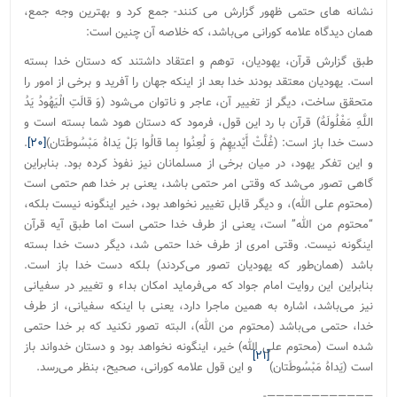
نشانه های حتمی ظهور گزارش می کنند- جمع کرد و بهترین وجه جمع،
همان دیدگاه علامه کورانی می‌باشد، که خلاصه آن چنین است:
طبق گزارش قرآن، یهودیان، توهم و اعتقاد داشتند که دستان خدا بسته
است. یهودیان معتقد بودند خدا بعد از اینکه جهان را آفرید و برخی از امور را
متحقق ساخت، دیگر از تغییر آن، عاجر و ناتوان می‌شود (وَ قالَتِ الْیَهُودُ یَدُ
اللَّهِ مَغْلُولَهٌ) قرآن با رد این قول، فرمود که دستان هود شما بسته است و
دست خدا باز است: (غُلَّتْ أَیْدیهِمْ وَ لُعِنُوا بِما قالُوا بَلْ یَداهُ مَبْسُوطَتان)
[۲۰]
.
و این تفکر یهود، در میان برخی از مسلمانان نیز نفوذ کرده بود. بنابراین
گاهی تصور می‌شد که وقتی امر حتمی باشد، یعنی بر خدا هم حتمی است
(محتوم علی الله)، و دیگر قابل تغییر نخواهد بود، خیر اینگونه نیست بلکه،
“محتوم من الله” است، یعنی از طرف خدا حتمی است اما طبق آیه قرآن
اینگونه نیست. وقتی امری از طرف خدا حتمی شد، دیگر دست خدا بسته
باشد (همان‌طور که یهودیان تصور می‌کردند) بلکه دست خدا باز است.
بنابراین این روایت امام جواد که می‌فرماید امکان بداء و تغییر در سفیانی
نیز می‌باشد، اشاره به همین ماجرا دارد، یعنی با اینکه سفیانی، از طرف
خدا، حتمی می‌باشد (محتوم من الله)، البته تصور نکنید که بر خدا حتمی
شده است (محتوم علی الله) خیر، اینگونه نخواهد بود و دستان خدواند باز
[۲۱]
است (یَداهُ مَبْسُوطَتان)
و این قول علامه کورانی، صحیح، بنظر می‌رسد.
————————————-