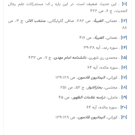
[۱۱]
. این حدیث ضعیف است. در این باره ر.ک:
مستدرکات علم رجال
الحدیث
، ج ۶، ص ۴۲۲
[۱۲]
. نعمانی،
الغیبۀ
، ص ۲۸۲. صافی گلپایگانی،
منتخب الاثر
، ج ۳، ص
۸۸
[۱۳]
. نعمانی،
الغیبۀ
، ص ۴۱۶
[۱۴]
. سوره رعد، آیه ۳۸-۳۹
[۱۵]
. محمدی ری شهری،
دانشنامه امام مهدی
، ج ۷، ص ۴۳۲
[۱۶]
. سوره مائده، آیه ۶۴
[۱۷]
. کورانی،
الیمانیون قادمون
، ص ۱۲۸-۱۲۹
[۱۸]
. مجلسی،
بحارالانوار
، ج ۵۲، ص ۲۵۱
[۱۹]
. عاملی،
دراسه علامات الظهور
، ص ۴۵
[۲۰]
. سوره مائده، آیه ۶۴
[۲۱]
. کورانی،
الیمانیون قادمون
، ص ۱۲۸-۱۲۹