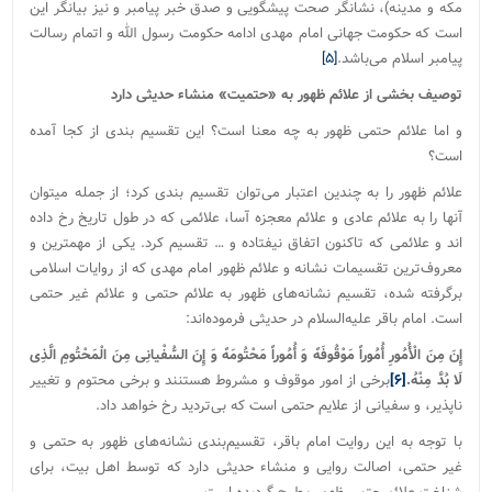
مکه و مدینه)، نشانگر صحت پیشگویی و صدق خبر پیامبر و نیز بیانگر این
است که حکومت جهانی امام مهدی ادامه حکومت رسول الله و اتمام رسالت
پیامبر اسلام می‌باشد.
[۵]
توصیف بخشی از علائم ظهور به «حتمیت» منشاء حدیثی دارد
و اما علائم حتمی ظهور به چه معنا است؟ این تقسیم بندی از کجا آمده
است؟
علائم ظهور را به چندین اعتبار می‌توان تقسیم بندی کرد؛ از جمله میتوان
آنها را به علائم عادی و علائم معجزه آسا، علائمی که در طول تاریخ رخ داده
اند و علائمی که تاکنون اتفاق نیفتاده و … تقسیم کرد. یکی از مهمترین و
معروف‌ترین تقسیمات نشانه و علائم ظهور امام مهدی که از روایات اسلامی
برگرفته شده، تقسیم نشانه‌های ظهور به علائم حتمی و علائم غیر حتمی
است. امام باقر علیه‌السلام در حدیثی فرموده‌اند:
إِنَ‏ مِنَ‏ الْأُمُورِ أُمُوراً مَوْقُوفَهً وَ أُمُوراً مَحْتُومَهً وَ إِنَ‏ السُّفْیانِی‏ مِنَ‏ الْمَحْتُومِ‏ الَّذِی
لَا بُدَّ مِنْهُ.
[۶]
برخی از امور موقوف و مشروط هستنند و برخی محتوم و تغییر
ناپذیر، و سفیانی از علایم حتمی است که بی‌تردید رخ خواهد داد.
با توجه به این روایت امام باقر، تقسیم‌بندی نشانه‌های ظهور به حتمی و
غیر حتمی، اصالت روایی و منشاء حدیثی دارد که توسط اهل بیت، برای