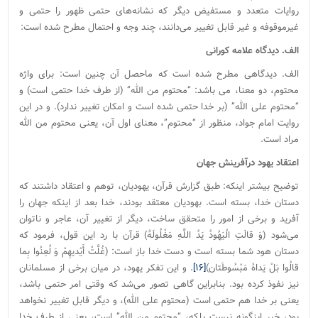
روایات متعدد و مستفیض دیگر که نشانه‌های حتمی ظهور را حتمی و
غیرموقوفه و غیر قابل تغییر می‌دانند، چند وجه و احتمال مطرح شده است:
الف. دیدگاه علامه کورانی
الف. دیدگاهی مطرح شده است که ماحصل آن چنین است: برای واژه
محتوم، دو معنا، می باشد: “محتوم من الله” (از طرف خدا حتمی است) و
“محتوم علی الله” (بر خدا حتمی شده است و امکان تغییر ندارد). و در این
روایت امام جواد، منظور از “محتوم”، معنای اول آن، یعنی محتوم من الله
مراد است.
اعتقاد یهود درآفرینش جهان
توضیح بیشتر اینکه: طبق گزارش قرآن، یهودیان، توهم و اعتقاد داشتند که
دستان خدا، بسته است. بهودیان معتقد بودند، خدا بعد از اینکه جهان را
آفرید و برخی از امور را متحقق ساخت، دیگر از تغییر آن، عاجر و ناتوان
می‌شود (وَ قالَتِ الْیَهُودُ یَدُ اللَّهِ مَغْلُولَهٌ) قرآن با رد این قول، فرمود که
دستان هود شما بسته است و دست خدا باز است: (غُلَّتْ أَیْدیهِمْ وَ لُعِنُوا بِما
قالُوا بَلْ یَداهُ مَبْسُوطَتان)
[۱۶]
. و این تفکر یهود، در میان برخی از مسلمانان
نیز نفوذ کرده بود. بنابراین گاهی تصور می‌شد که وقتی امر حتمی باشد،
یعنی بر خدا هم حتمی است (محتوم علی الله)، و دیگر قابل تغییر نخواهد
بود، خیر اینگونه نیست بلکه، “محتوم من الله” است، یعنی از طرف خدا