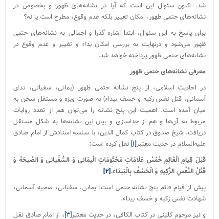
شد. اکنون سئوال این است که آیا در نشانه‌های ظهور و بخصوص در
نشانه‌های حتمی ظهور، امکان تغییر بلکه عدم وقوع، مطرح است یا نه؟
برای پاسخ به این سئوال، ابتدا اشاره گذرا و اجمالی به نشانه‌های حتمی
ظهور می‌شود و درنهایت به بررسی امکان بداء و تغییر و عدم وقوع در
نشانه‌های حتمی ظهور پرداخته خواهد شد.
معرفی نشانه‌های حتمی ظهور
در احادیث اسلامی، از پنج نشانه حتمی ظهور (یمانی، سفیانی، ندای
آسمانی، قتل نفس زکیه و خسف بیداء) به صورت ویژه و مستقل سخن به
میان آمده است. اهمیت این پنج نشانه‌ را می‌توان هم از تعدد روایات
مربوط به آن‌ها و هم از جداسازی و بیان این نشانه‌ها به شکل مستقل
دریافت. شیخ صدوق در کتاب کمال الدین، با سلسه اسنادش از امام صادق
علیه‌السلام در حدیث معتبر
[۱]
نقل کرده است:
قَبْلَ قِیامِ الْقَائِمِ خَمْسُ عَلَامَاتٍ مَحْتُومَاتٍ الْیمَانِی وَ السُّفْیانِی وَ الصَّیحَهُ وَ
قَتْلُ النَّفْسِ الزَّکِیهِ وَ الْخَسْفُ بِالْبَیدَاء.
[۲]
پیش از قیام قائم پنج نشانه حتمی است: یمانی، سفیانی، صحیه آسمانی،
شهادت نفس زکیه و خسف بیداء.
و نیز مرحوم کلینی در کتاب الکافی، در حدیث معتبر
[۳]
، از امام صادق نقل