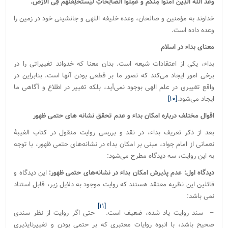
وَعَدَ اللَّهُ الَّذِینَ آمَنُوا مِنْکُمْ وَ عَمِلُوا الصَّالِحاتِ لَیَسْتَخْلِفَنَّهُمْ فِی الْأَرْض.
خداوند به مؤمنین و صالحان، وعده خلیفه اللهی و جانشینی خود در زمین را
وعده داده است.
معنای بداء در اسلام
بداء، یکی از اعتقادات شیعه است. بدان معنا که خدواند تغییراتی را در
برخی امور ایجاد می‌کند که تصور ما بر قطعی بودن آنها است. بنابراین در
واقع تغییری در علم الهی بوجود نمی‌آید، بلکه تغییر در اطلاع و آگاهی ما
ایجاد می‌شود.
[۱۰]
اقوال مختلف درباره امکان بداء و عدم تحقق نشانه های حتمی ظهور
بعد از ذکر تعریف بداء، در نقد و بررسی روایت منقول در کتاب الغیبۀ
نعمانی از امام جواد، مبنی بر امکان بداء در نشانه‌های حتمی ظهور، با توجه
به این روایت، سه دیدگاه مطرح می‌شود:
دیدگاه اول: عدم پذیرش امکان بداء در نشانه‌های حتمی ظهور:
این دیدگاه و
قائلین این نظریه معتقد هستند که روایت موجود به دلایل زیر، قابل استناد
نمی باشد:
[۱۱]
– سند روایت یاد شده، ضعیف است.
حتی اگر روایت از نظر سندی
صحیح باشد، با انبوه روایات معتبری که بر حتمی بودن و تغییرناپذیری