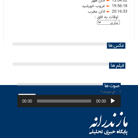
13:04:02
اذان ظهر
19:56:18
غروب خورشید
20:16:33
اذان مغرب
اوقات به افق :
عکس ها
فیلم ها
صوت ها
ای حرمت ۲
پخش‌کننده
صوت
00:00
00:00