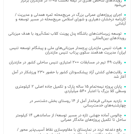
رویدادهای شاخص هنری در نیمه نخست ۱۴۰۵ در مازندران برگزار
می‌شود
اجرای پروژه‌های عمرانی بزرگ در مریج‌محله ثمره همدلی و مدیریت /
کارنامه درخشان دهیاری و شورای اسلامی مریج‌محله در مسیر توسعه و
آبادانی
توسعه زیرساخت‌های باشگاه پدل پوینت کلاب نمک‌آبرود با هدف میزبانی
رویدادهای بین‌المللی
هیات تنیس مازندران پرچمدار میزبانی‌های ملی و پیشگام توسعه تنیس
ایران/ مدیریت هدفمند سکوی پرتاب تنیس مازندران
رقابت ۴۹ تیم در مسابقات ۲۰۰ امتیازی تنیس ساحلی کشور در مازندران
رقابت‌های کشتی آزاد پیشکسوتان کشور با حضور ۲۳۰ ورزشکار در آمل
آغاز شد
پایان پروژه نیمه‌تمام ۱۵ ساله پارک و تکمیل جاده اصلی ۲ کیلومتری
وسطی کلا بزرگ با اعتبار ۵۴۰ میلیاردی
بازدید میدانی فرماندار آمل از ۱۴ روستای بخش دشت‌سر در
چهارشنبه‌های خدمت‌رسانی
چالوس آماده جهشی تازه در مسیر توسعه/ از ساماندهی ۱۴ کیلومتر
ساحل تا تکمیل پروژه‌های ماندگار عمرانی
رفع دغدغه تردد در نمارستاق با مقاوم‌سازی نقاط آسیب‌پذیر محور /