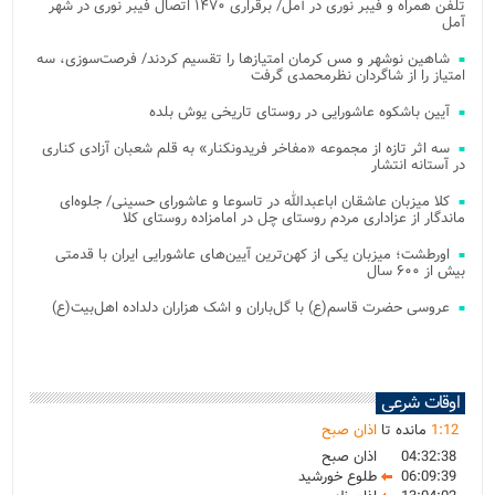
تلفن همراه و فیبر نوری در آمل/ برقراری ۱۴۷۰ اتصال فیبر نوری در شهر
آمل
شاهین نوشهر و مس کرمان امتیازها را تقسیم کردند/ فرصت‌سوزی، سه
امتیاز را از شاگردان نظرمحمدی گرفت
آیین باشکوه عاشورایی در روستای تاریخی یوش بلده
سه اثر تازه از مجموعه «مفاخر فریدونکنار» به قلم شعبان آزادی کناری
در آستانه انتشار
کلا میزبان عاشقان اباعبدالله در تاسوعا و عاشورای حسینی/ جلوه‌ای
ماندگار از عزاداری مردم روستای چل در امامزاده روستای کلا
اورطشت؛ میزبان یکی از کهن‌ترین آیین‌های عاشورایی ایران با قدمتی
بیش از ۶۰۰ سال
عروسی حضرت قاسم(ع) با گل‌باران و اشک هزاران دلداده اهل‌بیت(ع)
اوقات شرعی
12
:
1
مانده تا
اذان صبح
04:32:38
اذان صبح
06:09:39
طلوع خورشید