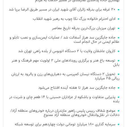
بهسازی جاده پدافندی نمارستاق در مسیر خدمت به مردم
۲۰ غرفه برای بدرقه زائران آقای شهید ایران در مسیر طریق الرضا برپا شد
ادای احترام خانواده بزرگ نکا چوب به رهبر شهید انقلاب
تهران میزبان بزرگ‌ترین بدرقه تاریخ معاصر
جاده جایگزین سد هراز آسفالت شد / عملیات ایمن‌سازی و نصب تابلو و
علائم ایمنی در حال انجام است
کاروان عاشقان ولایت با ۲ دستگاه اتوبوس از بلده راهی تهران شد
توسعه باغ هنر و برگزاری رویدادهای ملی ۲ اولویت مهم فرهنگ و هنر
بابل
تحویل ۲ دستگاه نیسان کمپرسی به دهیاری‌های رزن و یالرود به ارزش
ریالی ۲۵ میلیارد
جاده جایگزین سد هراز تا هفته آینده افتتاح می‌شود
پذیرایی متفاوت و باشکوه از عزاداران حسینی با ۱۴ طعم چای و شربت در
بلده
موضع شفاف رییس پلیس راهور مازندران درباره خودروهای منطقه آزاد/
دخالت در نقل‌وانتقال خودروهای منطقه آزاد ممنوع
سرمایه گذاری ۱۸۰ میلیارد تومانی دولت چهاردهم برای توسعه شبکه