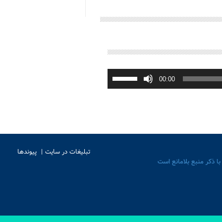
برای
افزایش
00:00
یا
کاهش
صدا
از
کلیدهای
بالا
و
پایین
استفاده
کنید.
تبلیغات در سایت
پیوندها
با ذکر منبع بلامانع است