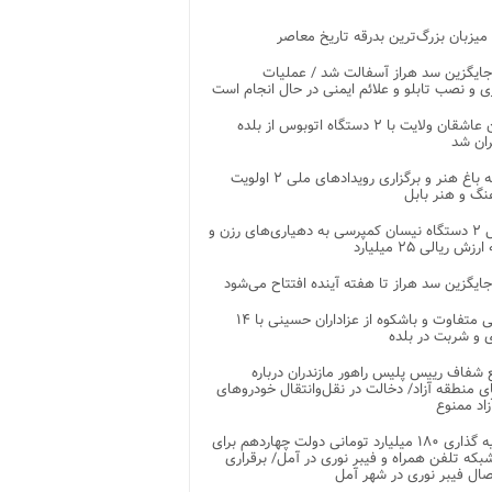
 میزبان بزرگ‌ترین بدرقه تاریخ معاصر
جایگزین سد هراز آسفالت شد / عملیات
ی و نصب تابلو و علائم ایمنی در حال انجام است
کاروان عاشقان ولایت با ۲ دستگاه اتوبوس از بلده
ران شد
توسعه باغ هنر و برگزاری رویدادهای ملی ۲ اولویت
نگ و هنر بابل
تحویل ۲ دستگاه نیسان کمپرسی به دهیاری‌های رزن و
زش ریالی ۲۵ میلیارد
جایگزین سد هراز تا هفته آینده افتتاح می‌شود
پذیرایی متفاوت و باشکوه از عزاداران حسینی با ۱۴
 و شربت در بلده
شفاف رییس پلیس راهور مازندران درباره
 منطقه آزاد/ دخالت در نقل‌وانتقال خودروهای
اد ممنوع
سرمایه گذاری ۱۸۰ میلیارد تومانی دولت چهاردهم برای
که تلفن همراه و فیبر نوری در آمل/ برقراری