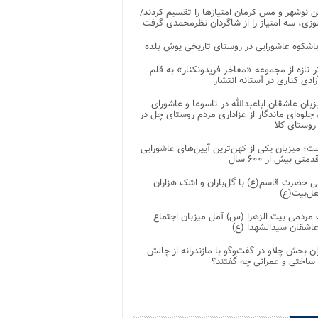
 نوشهر و مس کرمان امتیازها را تقسیم کردند/
زی، سه امتیاز را از شاگردان نظرمحمدی گرفت
باشکوه عاشورایی در روستای تاریخی یوش بلده
ر تازه از مجموعه «مفاخر فریدونکنار» به قلم
ادی کناری در آستانه انتشار
زبان عاشقان اباعبدالله در تاسوعا و عاشورای
لوه‌ای ماندگار از عزاداری مردم روستای چل در
 روستای کلا
ت؛ میزبان یکی از کهن‌ترین آیین‌های عاشورایی
متی بیش از ۶۰۰ سال
 حضرت قاسم(ع) با گل‌باران و اشک هزاران
هل‌بیت(ع)
مردمی بیت‌ الزهرا (س) آمل میزبان اجتماع
عاشقان سیدالشهدا (ع)
ان بخش چلاو در گفت‌وگو با مازندرانه از چالش
 ساختی و عمرانی چه گفتند؟