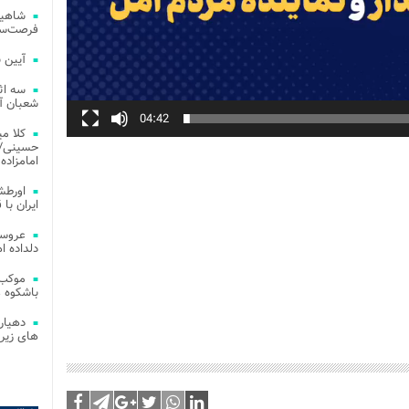
شاهین
فرصت‌سو
آیین 
سه اث
شعبان آز
04:42
کلا می
حسینی/ ج
امامزاده
اورطش
ایران با قد
عروسی
دلداده ا
موکب 
باشکوه 
دهیار
های زیر