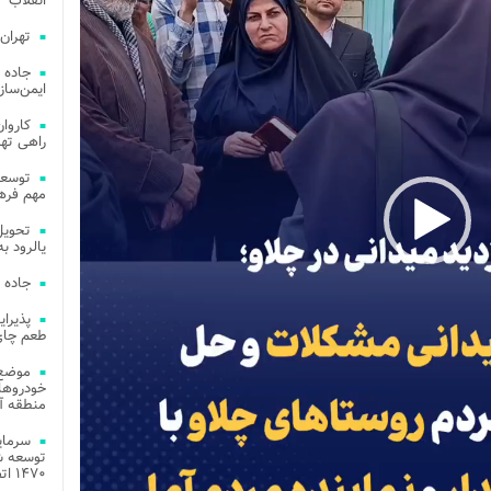
انقلاب
تهران
جاده 
ایمن‌ساز
راهی ته
مهم فره
یالرود به ار
جاده 
طعم چای
موضع 
خودروهای
منطقه آز
توسعه شب
۱۴۷۰ اتصال فیبر نوری در شهر آمل