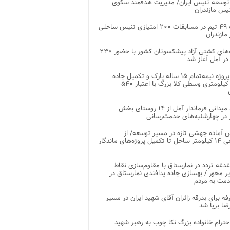
توسعه تنیس ایران/ مدیریت هدفمند سکوی
یس مازندران
رقابت ۴۹ تیم در مسابقات ۲۰۰ امتیازی تنیس ساحلی
مازندران
رقابت‌های کشتی آزاد پیشکسوتان کشور با حضور ۲۳۰
در آمل آغاز شد
پایان پروژه نیمه‌تمام ۱۵ ساله پارک و تکمیل جاده
اصلی ۲ کیلومتری وسطی کلا بزرگ با اعتبار ۵۴۰
بازدید میدانی فرماندار آمل از ۱۴ روستای بخش
در چهارشنبه‌های خدمت‌رسانی
 آماده جهشی تازه در مسیر توسعه/ از
ساماندهی ۱۴ کیلومتر ساحل تا تکمیل پروژه‌های ماندگار
غدغه تردد در نمارستاق با مقاوم‌سازی نقاط
ر محور / بهسازی جاده پدافندی نمارستاق در
مت به مردم
غرفه برای بدرقه زائران آقای شهید ایران در مسیر
ضا برپا شد
احترام خانواده بزرگ نکا چوب به رهبر شهید