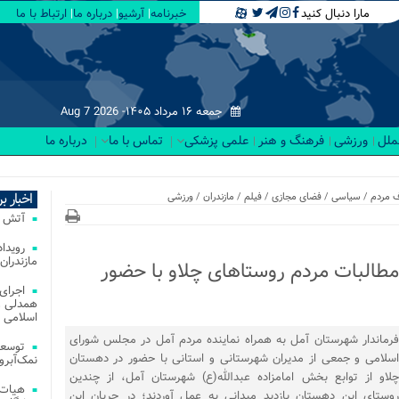
مارا دنبال کنید
خبرنامه
آرشیو
درباره ما
ارتباط با ما
جمعه ۱۶ مرداد ۱۴۰۵-
Aug 7 2026
لملل
ورزشی
فرهنگ و هنر
علمی پزشکی
تماس با ما
درباره ما
 د_
اخبار ب
 مردم
/
سیاسی
/
فضای مجازی
/
فیلم
/
مازندران
/
ورزشی
آتش‌ سوزی‌ های
مازندران
طالبات مردم روستاهای چلاو با حضور
اجرای
همدلی و
اسلامی م
فرماندار شهرستان آمل به همراه نماینده مردم آمل در مجلس شورای
توسعه
اسلامی و جمعی از مدیران شهرستانی و استانی با حضور در دهستان
نمک‌آبرو
چلاو از توابع بخش امامزاده عبدالله(ع) شهرستان آمل، از چندین
هیات 
روستای این دهستان بازدید میدانی به عمل آوردند؛ در جریان این