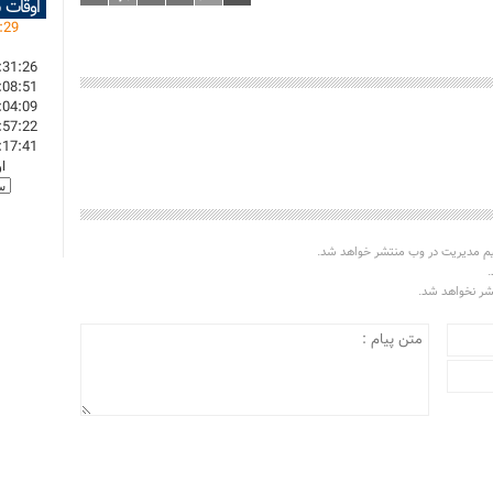
اوقات 
:
29
:31:26
:08:51
:04:09
:57:22
:17:41
ا
یم مدیریت در وب منتشر خواهد شد.
.
تشر نخواهد شد.