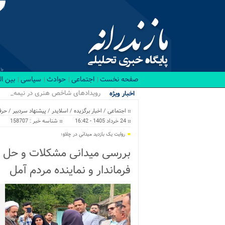
صفحه نخست
اجتماعی
حوادث
سیاسی
بین ا
رویدادهای شاخص هنری در نیمه نخست ۱۴۰۵
اخبار ویژه
اجتماعی
/
اخبار برگزیده
/
اسلایدر
/
پیشنهاد سردبیر
/
حرف
24 خرداد 1405 - 16:42
شناسه خبر : 158707
روایت یک بازدید میدانی در چلاو؛
بررسی میدانی مشکلات و حل م
فرماندار و نماینده مردم آمل