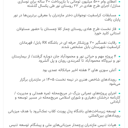
اعطای وام ۵۰۰ میلیون تومانی با بازپرداخت ۲۰ ساله برای نوسازی
منازل/ اجرای طرح هادی در ۲۲ روستای نور طی یکسال گذشته
مسابقات کراسفیت نوجوانان دختر مازندران با معرفی برترین‌ها در نور
پایان یافت
فاز نخست طرح هادی روستای چماز کلا چمستان با حضور مسئولان
استانی کلید خورد
رقابت نفسگیر ۲۰ ورزشکار حرفه ای در باشگاه RX بابل/ قهرمانان
کراسفیت شهرستان بابل مشخص شدند
۴ پروژه مهم و حیاتی نور و محمودآباد جان دوباره گرفتند/ از بیمارستان
نور و نیروگاه محمودآباد تا کمربندی رویان و پل آلشرود
آتش‌ سوزی‌ های ۲ هفته اخیر میانکاله عمدی بود
رویدادهای شاخص هنری در نیمه نخست ۱۴۰۵ در مازندران برگزار
می‌شود
اجرای پروژه‌های عمرانی بزرگ در مریج‌محله ثمره همدلی و مدیریت /
کارنامه درخشان دهیاری و شورای اسلامی مریج‌محله در مسیر توسعه و
آبادانی
توسعه زیرساخت‌های باشگاه پدل پوینت کلاب نمک‌آبرود با هدف میزبانی
رویدادهای بین‌المللی
هیات تنیس مازندران پرچمدار میزبانی‌های ملی و پیشگام توسعه تنیس