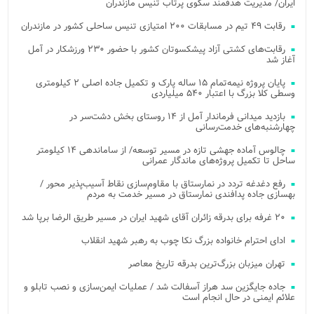
ایران/ مدیریت هدفمند سکوی پرتاب تنیس مازندران
رقابت ۴۹ تیم در مسابقات ۲۰۰ امتیازی تنیس ساحلی کشور در مازندران
رقابت‌های کشتی آزاد پیشکسوتان کشور با حضور ۲۳۰ ورزشکار در آمل
آغاز شد
پایان پروژه نیمه‌تمام ۱۵ ساله پارک و تکمیل جاده اصلی ۲ کیلومتری
وسطی کلا بزرگ با اعتبار ۵۴۰ میلیاردی
بازدید میدانی فرماندار آمل از ۱۴ روستای بخش دشت‌سر در
چهارشنبه‌های خدمت‌رسانی
چالوس آماده جهشی تازه در مسیر توسعه/ از ساماندهی ۱۴ کیلومتر
ساحل تا تکمیل پروژه‌های ماندگار عمرانی
رفع دغدغه تردد در نمارستاق با مقاوم‌سازی نقاط آسیب‌پذیر محور /
بهسازی جاده پدافندی نمارستاق در مسیر خدمت به مردم
۲۰ غرفه برای بدرقه زائران آقای شهید ایران در مسیر طریق الرضا برپا شد
ادای احترام خانواده بزرگ نکا چوب به رهبر شهید انقلاب
تهران میزبان بزرگ‌ترین بدرقه تاریخ معاصر
جاده جایگزین سد هراز آسفالت شد / عملیات ایمن‌سازی و نصب تابلو و
علائم ایمنی در حال انجام است