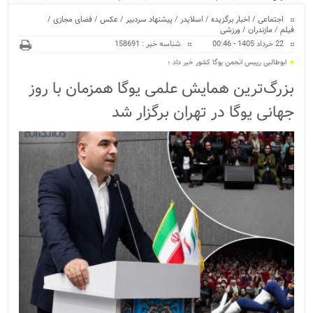
ویژه
اجتماعی
/
اخبار برگزیده
/
اسلایدر
/
پیشنهاد سردبیر
/
عکس
/
فضای مجازی
/
فیلم
/
مازندران
/
ورزشی
22 خرداد 1405 - 00:46
شناسه خبر : 158691
ابوطالبی رییس انجمن یوگا کشور خبر داد ؛
بزرگ‌ترین همایش علمی یوگا همزمان با روز
جهانی یوگا در تهران برگزار شد