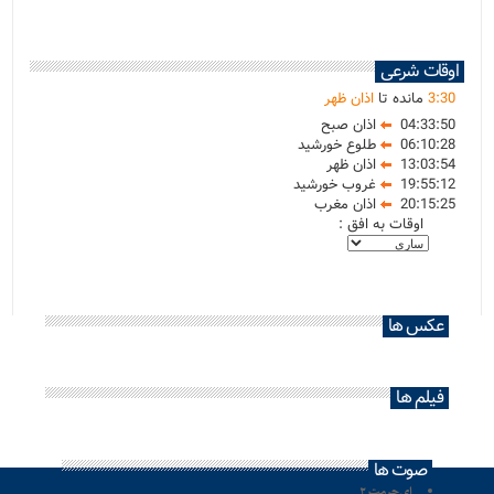
اوقات شرعی
30
:
3
مانده تا
اذان ظهر
04:33:50
اذان صبح
06:10:28
طلوع خورشید
13:03:54
اذان ظهر
19:55:12
غروب خورشید
20:15:25
اذان مغرب
اوقات به افق :
عکس ها
فیلم ها
صوت ها
ای حرمت ۲