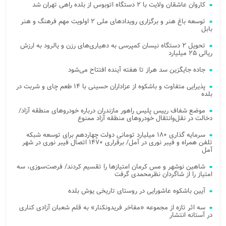
کاروان عاشقان ولایت با ۲ دستگاه اتوبوس از بلده راهی تهران شد
توسعه باغ هنر و برگزاری رویدادهای ملی ۲ اولویت مهم فرهنگ و هنر
بابل
تحویل ۲ دستگاه نیسان کمپرسی به دهیاری‌های رزن و یالرود به ارزش
ریالی ۲۵ میلیارد
جاده جایگزین سد هراز تا هفته آینده افتتاح می‌شود
پذیرایی متفاوت و باشکوه از عزاداران حسینی با ۱۴ طعم چای و شربت در
بلده
موضع شفاف رییس پلیس راهور مازندران درباره خودروهای منطقه آزاد/
دخالت در نقل‌وانتقال خودروهای منطقه آزاد ممنوع
سرمایه گذاری ۱۸۰ میلیارد تومانی دولت چهاردهم برای توسعه شبکه
تلفن همراه و فیبر نوری در آمل/ برقراری ۱۴۷۰ اتصال فیبر نوری در شهر
آمل
شاهین نوشهر و مس کرمان امتیازها را تقسیم کردند/ فرصت‌سوزی، سه
امتیاز را از شاگردان نظرمحمدی گرفت
آیین باشکوه عاشورایی در روستای تاریخی یوش بلده
سه اثر تازه از مجموعه «مفاخر فریدونکنار» به قلم شعبان آزادی کناری
در آستانه انتشار