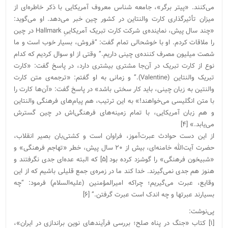
می‌کنند. «پیتر برگر»، جامعه شناس معروف آمریکایی با ذکر خا‌طره‌ای از
میزان تأثیرگذاری کارت والنتاین در کشور چین خبر می‌دهد. او می‌گوید:
«چند سال پیش، نماینده‌ی شرکت کارت تبریک آمریکاییِ Hallmark در چین
را ملاقات کردم. او با خوشحالی تمام گفت: “فروش، بسیار خوب است و ما
شصت میلیون مصرف کننده‌ی چینی داریم.” وقتی از او سوال کردیم که کدام
نوع از کارت تبریک در آن‌جا مشتری بیشتری دارد، در پاسخ گفت: «کارت
تبریک والنتاین (Valentine).” و زمانی به او گفتم: «ترجمه‌ی متن کارت
والنتین به زبان چینی، باید کار سختی باشد» در پاسخ گفت: «آن‌ها کارت را
با متن انگلیسی می‌خواهند!» به این ترتیب، هم پیام‌های فرهنگی والنتاین
و هم زبان آمریکایی، با تمام زمینه‌های فرهنگی‌اش در چین گسترش
می‌یابد.» [۴]
از این دست حوادث عبرت‌آموز، فراوان است و کشتی‌بان بصیر انقلاب،
حضرت آیت‌الله خامنه‌ای، بیش از ۲۰ سال پیش، خطر «تهاجم فرهنگی» و
«شبیخون فرهنگی» را گوشزد کرده بود [۵] که البته عده‌ای جدی نگرفتند و
هنوز هم جدی نمی‌گیرند. خدا کند ما در زمره‌ی جمع قلیلی باشیم که از این
وقایع، عبرت می‌گیریم؛ چراکه امیرالمؤمنین (علیه‌السلام) فرمود: “چه
بسیارند عبرتها و چه اندک است عبرت گرفتن.” [۶]
پی‌نوشت:
[۱] کتاب «جنگ در پناه صلح؛ بررسی فرآیندهای نوین براندازی در ایران»،