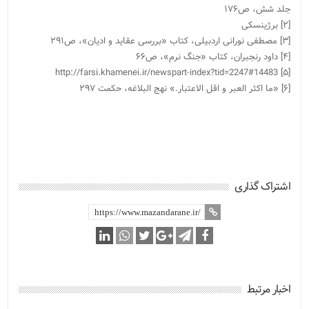
جلد شش، ص۱۷۶
[۲] برژینسکی
[۳] مصطفى نورانى اردبیلى، کتاب «بررسى عقاید و ادیان»، ص۲۹۱
[۴] داود رنجبران، کتاب «جنگ نرم»، ص۶۶
[۵] http://farsi.khamenei.ir/newspart-index?tid=2247#14483
[۶] «ما اکثر العبر و اقل الاعتبار.» نهج البلاغه، حکمت ۲۹۷
اشتراک گذاری
اخبار مرتبط