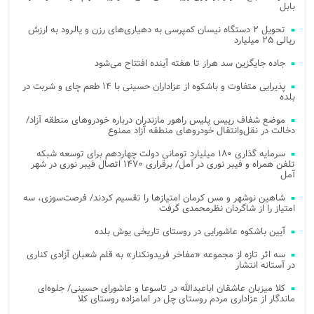
بابل
تحویل ۲ دستگاه نیسان کمپرسی به دهیاری‌های رزن و یالرود به ارزش
ریالی ۲۵ میلیارد
جاده جایگزین سد هراز تا هفته آینده افتتاح می‌شود
پذیرایی متفاوت و باشکوه از عزاداران حسینی با ۱۴ طعم چای و شربت در
بلده
موضع شفاف رییس پلیس راهور مازندران درباره خودروهای منطقه آزاد/
دخالت در نقل‌وانتقال خودروهای منطقه آزاد ممنوع
سرمایه گذاری ۱۸۰ میلیارد تومانی دولت چهاردهم برای توسعه شبکه
تلفن همراه و فیبر نوری در آمل/ برقراری ۱۴۷۰ اتصال فیبر نوری در شهر
آمل
شاهین نوشهر و مس کرمان امتیازها را تقسیم کردند/ فرصت‌سوزی، سه
امتیاز را از شاگردان نظرمحمدی گرفت
آیین باشکوه عاشورایی در روستای تاریخی یوش بلده
سه اثر تازه از مجموعه «مفاخر فریدونکنار» به قلم شعبان آزادی کناری
در آستانه انتشار
کلا میزبان عاشقان اباعبدالله در تاسوعا و عاشورای حسینی/ جلوه‌ای
ماندگار از عزاداری مردم روستای چل در امامزاده روستای کلا