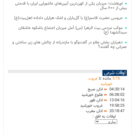
اورطشت؛ میزبان یکی از کهن‌ترین آیین‌های عاشورایی ایران با قدمتی
بیش از ۶۰۰ سال
عروسی حضرت قاسم(ع) با گل‌باران و اشک هزاران دلداده اهل‌بیت(ع)
موکب مردمی بیت‌ الزهرا (س) آمل میزبان اجتماع باشکوه عاشقان
سیدالشهدا (ع)
دهیاران بخش چلاو در گفت‌وگو با مازندرانه از چالش های زیر ساختی و
عمرانی چه گفتند؟
اوقات شرعی
16
:
5
مانده تا
غروب
خورشید
04:30:14
اذان صبح
06:08:02
طلوع خورشید
13:04:16
اذان ظهر
19:58:25
غروب خورشید
20:18:47
اذان مغرب
اوقات به افق :