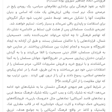
فروپاشی اتحاد جماهیر شوروی بوده است.[۲]
تکیه بر نفوذ فرهنگی برای براندازی نظام‌های سیاسی، یک رویه‌ی رایج در
عرصه‌ی جنگ نرم است. وقتی ارزش‌های یک ملت که اساس و بنیان
مقاومت آنها را تشکیل می‌دهد توسط دشمن تخریب شود دیگر انگیزه‌ای
برای استقامت و پایداری باقی نمی‌ماند و بسیار راحت، تسلیم خواهند شد.
تجربه‌ی شکست مسلمانان پس از هشت قرن تسلط بر «اندلس» نشان داد
که تهاجم فرهنگی تا چه اندازه می‌تواند تخریب‌کننده باشد. «مسیحیان
شمال، قراردادهایى را با حاکمان مسلمان بستند و طبق آن آزادانه به ایجاد
تفریح‌گاه و مدرسه و انجام تجارت بین مسلمانان پرداختند. در مدارس خود
به فرزندان مسلمان، افکار دینى مسیحیت را القا مى‏‌کردند و با به گردش
درآوردن دخترانِ زیباروى مسیحى در تفریح‌گاه‏ها، جوانان مسلمان را به آنجا
مى‏‌کشاندند و با ترویج‏ خرید و فروش مشروبات الکلى، مردم مسلمان را از
اعتقادات دینى خود دور مى‏‌ساختند و به این طریق، فساد را در تمام پیکره‌ی
جامعه‌ی اسلامى، رسوخ دادند و آن را از درون تهى کردند . بدین ترتیب بود
که توان مقاومت را از آنان گرفتند.»[۳]
در شرایط کنونی هم جبهه‌ی فرهنگی دشمنان ما به شلیک‌های خود ادامه
می‌دهد؛ البته نه شلیک‌ راکت و بمب اتمی، بلکه شلیک‌ فرهنگ منحط غربی
و نمادهای فاسد آمریکایی! نمادهایی مثل «عروسک باربی»، فروشگاه‌های
زنجیره‌ای «مک دونالد» و کارت تبریک «ولنتاین» که در قالب مقداری غذا،
پلاستیک و کاغذ -در واقع- فرهنگ آمریکایی را به جوامع هدف، تزریق