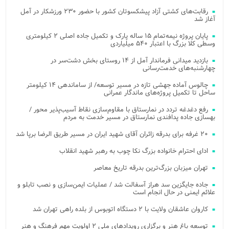
رقابت‌های کشتی آزاد پیشکسوتان کشور با حضور ۲۳۰ ورزشکار در آمل
آغاز شد
پایان پروژه نیمه‌تمام ۱۵ ساله پارک و تکمیل جاده اصلی ۲ کیلومتری
وسطی کلا بزرگ با اعتبار ۵۴۰ میلیاردی
بازدید میدانی فرماندار آمل از ۱۴ روستای بخش دشت‌سر در
چهارشنبه‌های خدمت‌رسانی
چالوس آماده جهشی تازه در مسیر توسعه/ از ساماندهی ۱۴ کیلومتر
ساحل تا تکمیل پروژه‌های ماندگار عمرانی
رفع دغدغه تردد در نمارستاق با مقاوم‌سازی نقاط آسیب‌پذیر محور /
بهسازی جاده پدافندی نمارستاق در مسیر خدمت به مردم
۲۰ غرفه برای بدرقه زائران آقای شهید ایران در مسیر طریق الرضا برپا شد
ادای احترام خانواده بزرگ نکا چوب به رهبر شهید انقلاب
تهران میزبان بزرگ‌ترین بدرقه تاریخ معاصر
جاده جایگزین سد هراز آسفالت شد / عملیات ایمن‌سازی و نصب تابلو و
علائم ایمنی در حال انجام است
کاروان عاشقان ولایت با ۲ دستگاه اتوبوس از بلده راهی تهران شد
توسعه باغ هنر و برگزاری رویدادهای ملی ۲ اولویت مهم فرهنگ و هنر