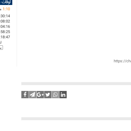
اوقات 
10
:
1
ما
:30:14
:08:02
:04:16
:58:25
:18:47
ا
https://