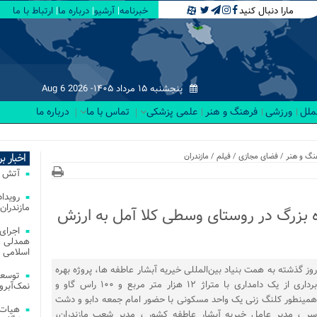
مارا دنبال کنید
خبرنامه
آرشیو
درباره ما
ارتباط با ما
پنجشنبه ۱۵ مرداد ۱۴۰۵-
Aug 6 2026
لملل
ورزشی
فرهنگ و هنر
علمی پزشکی
تماس با ما
درباره ما
ت _
اخبار ب
نگ و هنر
/
فضای مجازی
/
فیلم
/
مازندران
آتش‌ سوزی‌ های
مازندران
اری و کلنگ زنی ۲ پروژه بزرگ در روستای وسطی کلا آمل به ارزش
اجرای
همدلی و
اسلامی م
روز گذشته به همت بنیاد بین‌المللی خیریه آبشار عاطفه ها، پروژه بهره
توسعه
برداری از یک دامداری با متراژ ۱۲ هزار متر مربع و ۱۰۰ راس گاو و
نمک‌آبرو
همینطور کلنگ زنی یک واحد مسکونی با حضور امام جمعه دابو و دشت
هیات 
سر ، مدیر عامل خیریه آبشار عاطفه کشور ، مدیر شعب مازندران،