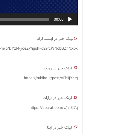
00:00
لینک خبر در اینستاگرام
com/p/DYzI4-jioeZ/?igsh=d29rcWNobGZhNXpk
لینک خبر در روبیکا
https://rubika.ir/post/vChiijYhrq
لینک خبر در آپارات
https://aparat.com/v/jzt3i7q
لینک خبر در ایتا