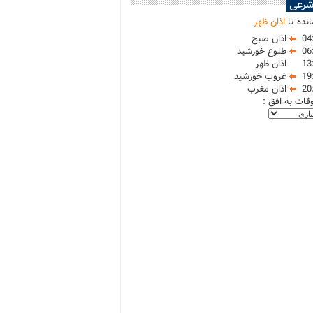
شرعی
نده تا
اذان ظهر
04
اذان صبح
06
طلوع خورشید
13
اذان ظهر
19
غروب خورشید
20
اذان مغرب
وقات به افق :