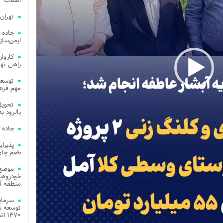
انقلاب
تهران
جاده 
ایمن‌ساز
راهی ته
مهم فره
یالرود به ار
جاده 
طعم چای
موضع 
خودروهای
منطقه آز
توسعه شب
۱۴۷۰ اتصال فیبر نوری در شهر آمل