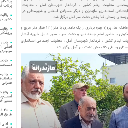
پیشگام 
رمضانی معاونت ایتام کشور ، فرماندار شهرستان آمل ، معاونت
پرتاب تن
اجتماعی استانداری مازندران و دیگر مسولان استانی و شهرستانی در
روستای وسطی کلا بخش دشت سر آمل برگزار شد.
کشور در 
روز گذشته به همت بنیاد بین‌المللی خیریه آبشار عاطفه ها، پروژه بهره برداری از یک دامداری با متراژ ۱۲ هزار متر مربع و
ورزشکار 
سکونی با حضور امام جمعه دابو و دشت سر ، مدیر عامل خیریه آبشار
ت ایتام کشور ، فرماندار شهرستان آمل ، معاونت اجتماعی استانداری
 روستای وسطی کلا بخش دشت سر آمل برگزار شد.
میلیاردی
دشت‌سر 
چالوس
عمرانی
رفع د
آسیب‌پذی
مسیر خد
۲۰ 
طریق الر
ادای 