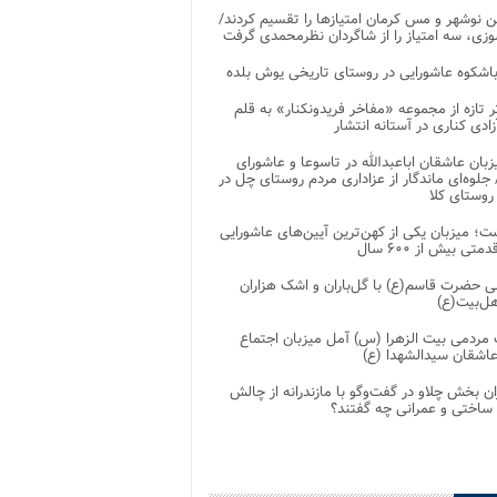
 نوشهر و مس کرمان امتیازها را تقسیم کردند/
زی، سه امتیاز را از شاگردان نظرمحمدی گرفت
باشکوه عاشورایی در روستای تاریخی یوش بلده
ر تازه از مجموعه «مفاخر فریدونکنار» به قلم
ادی کناری در آستانه انتشار
زبان عاشقان اباعبدالله در تاسوعا و عاشورای
لوه‌ای ماندگار از عزاداری مردم روستای چل در
 روستای کلا
ت؛ میزبان یکی از کهن‌ترین آیین‌های عاشورایی
متی بیش از ۶۰۰ سال
 حضرت قاسم(ع) با گل‌باران و اشک هزاران
هل‌بیت(ع)
مردمی بیت‌ الزهرا (س) آمل میزبان اجتماع
عاشقان سیدالشهدا (ع)
ان بخش چلاو در گفت‌وگو با مازندرانه از چالش
 ساختی و عمرانی چه گفتند؟