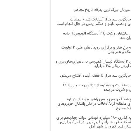
 میزبان بزرگ‌ترین بدرقه تاریخ معاصر
جایگزین سد هراز آسفالت شد / عملیات
ی و نصب تابلو و علائم ایمنی در حال انجام است
کاروان عاشقان ولایت با ۲ دستگاه اتوبوس از بلده
ران شد
توسعه باغ هنر و برگزاری رویدادهای ملی ۲ اولویت
نگ و هنر بابل
تحویل ۲ دستگاه نیسان کمپرسی به دهیاری‌های رزن و
زش ریالی ۲۵ میلیارد
جایگزین سد هراز تا هفته آینده افتتاح می‌شود
پذیرایی متفاوت و باشکوه از عزاداران حسینی با ۱۴
 و شربت در بلده
شفاف رییس پلیس راهور مازندران درباره
 منطقه آزاد/ دخالت در نقل‌وانتقال خودروهای
اد ممنوع
سرمایه گذاری ۱۸۰ میلیارد تومانی دولت چهاردهم برای
که تلفن همراه و فیبر نوری در آمل/ برقراری