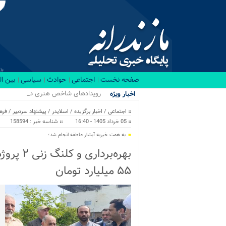
صفحه نخست
اجتماعی
حوادث
سیاسی
بین ا
رویدادهای شاخص هنری در نیمه نخس
اخبار ویژه
اجتماعی
/
اخبار برگزیده
/
اسلایدر
/
پیشنهاد سردبیر
/
فره
05 خرداد 1405 - 16:40
شناسه خبر : 158594
به همت خیریه آبشار عاطفه انجام شد؛
بهره‌برد
۵۵ میلیارد تومان