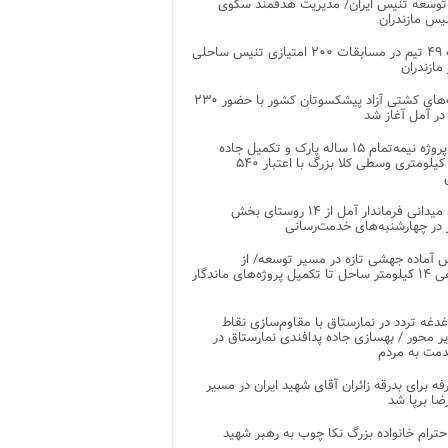
توسعه تنیس ایران/ مدیریت هدفمند سکوی
یس مازندران
رقابت ۴۹ تیم در مسابقات ۲۰۰ امتیازی تنیس ساحلی
مازندران
رقابت‌های کشتی آزاد پیشکسوتان کشور با حضور ۲۳۰
در آمل آغاز شد
پایان پروژه نیمه‌تمام ۱۵ ساله پارک و تکمیل جاده
اصلی ۲ کیلومتری وسطی کلا بزرگ با اعتبار ۵۴۰
بازدید میدانی فرماندار آمل از ۱۴ روستای بخش
در چهارشنبه‌های خدمت‌رسانی
 آماده جهشی تازه در مسیر توسعه/ از
ساماندهی ۱۴ کیلومتر ساحل تا تکمیل پروژه‌های ماندگار
غدغه تردد در نمارستاق با مقاوم‌سازی نقاط
ر محور / بهسازی جاده پدافندی نمارستاق در
مت به مردم
غرفه برای بدرقه زائران آقای شهید ایران در مسیر
ضا برپا شد
احترام خانواده بزرگ نکا چوب به رهبر شهید