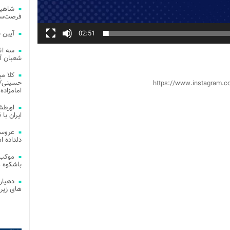
شاهین
فرصت‌سو
02:51
آیین 
سه اث
شعبان آز
کلا می
حسینی/ ج
https://www.instagram.
امامزاده
اورطش
ایران با قد
عروسی
دلداده ا
موکب 
باشکوه 
دهیار
های زیر