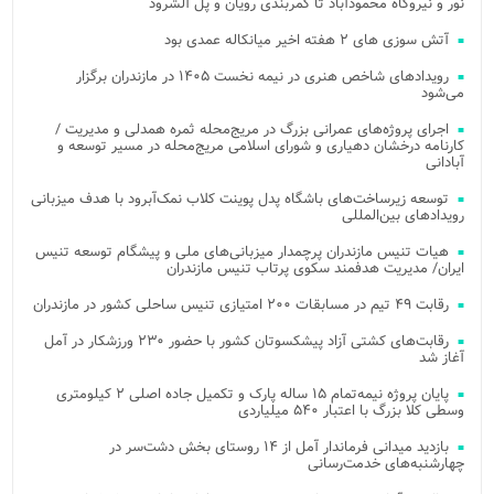
نور و نیروگاه محمودآباد تا کمربندی رویان و پل آلشرود
آتش‌ سوزی‌ های ۲ هفته اخیر میانکاله عمدی بود
رویدادهای شاخص هنری در نیمه نخست ۱۴۰۵ در مازندران برگزار
می‌شود
اجرای پروژه‌های عمرانی بزرگ در مریج‌محله ثمره همدلی و مدیریت /
کارنامه درخشان دهیاری و شورای اسلامی مریج‌محله در مسیر توسعه و
آبادانی
توسعه زیرساخت‌های باشگاه پدل پوینت کلاب نمک‌آبرود با هدف میزبانی
رویدادهای بین‌المللی
هیات تنیس مازندران پرچمدار میزبانی‌های ملی و پیشگام توسعه تنیس
ایران/ مدیریت هدفمند سکوی پرتاب تنیس مازندران
رقابت ۴۹ تیم در مسابقات ۲۰۰ امتیازی تنیس ساحلی کشور در مازندران
رقابت‌های کشتی آزاد پیشکسوتان کشور با حضور ۲۳۰ ورزشکار در آمل
آغاز شد
پایان پروژه نیمه‌تمام ۱۵ ساله پارک و تکمیل جاده اصلی ۲ کیلومتری
وسطی کلا بزرگ با اعتبار ۵۴۰ میلیاردی
بازدید میدانی فرماندار آمل از ۱۴ روستای بخش دشت‌سر در
چهارشنبه‌های خدمت‌رسانی