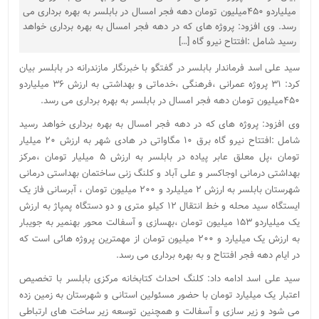
میلیاردو ۴۵۰میلیون تومان دهه فجر امسال در بابلسر به بهره برداری می
رسد. وی افزود: پروژه های که در دهه فجر امسال به بهره برداری خواهد
رسید شامل :افتتاح نیرو گاه […]
سید علی اسد فرماندار بابلسر در گفتگو با خبرنگار مازندرانه در بابلسر بیان
کرد: ۳۱ پروژه عمرانی ،فرهنگی ،خدماتی و بهداشتی به ارزش ۳۶ میلیاردو
۴۵۰میلیون تومان دهه فجر امسال در بابلسر به بهره برداری می رسد.
وی افزود: پروژه های که در دهه فجر امسال به بهره برداری خواهد رسید
شامل :افتتاح نیرو گاه برق ۱۰ مگاواتی در هادی شهر به ارزش ۲۰ میلیار
تومان ،پل معلق عابر پیاده در بابلسر به ارزش ۵ میلیار تومان ،مرکز
بهداشتی درمانی اوجاکسر و علی آباد و کلنگ زنی ساختمان بهداستی درمانی
شهرستان بابلسر به ارزش ۲ میلیلرد و ۲۰۰ میلیون تومان ، آبرسانی فاز یک
ایستگاه سید محله و خط انتقال ۱۲ کیلو متری و دو دستگاه پمپاژ به ارزش
یک میلیاردو ۱۵۳ میلیون تومان ،بهسازی و آسفالت محور بهنمیر به جویبار
به ارزش یک میلیارد و ۲۰۰ میلیون تومان از مهمترین پروژه هائی است که
در ایام دهه فجر افتتاح و به بهره برداری می رسد.
سید علی اسد ادامه داد: کلنگ احداث کتابخانه مرکزی بابلسر با تخصیص
اعتبار یک میلیارد تومان با حضور مسئولین استانی و شهرستان به زمین زده
می شود و زیر سازی و آسفالت و همچنین توسعه زیر ساخت های ارتباطی