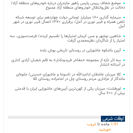
موضع شفاف رییس پلیس راهور مازندران درباره خودروهای منطقه آزاد/
دخالت در نقل‌وانتقال خودروهای منطقه آزاد ممنوع
سرمایه گذاری ۱۸۰ میلیارد تومانی دولت چهاردهم برای توسعه شبکه
تلفن همراه و فیبر نوری در آمل/ برقراری ۱۴۷۰ اتصال فیبر نوری در شهر
آمل
شاهین نوشهر و مس کرمان امتیازها را تقسیم کردند/ فرصت‌سوزی، سه
امتیاز را از شاگردان نظرمحمدی گرفت
آیین باشکوه عاشورایی در روستای تاریخی یوش بلده
سه اثر تازه از مجموعه «مفاخر فریدونکنار» به قلم شعبان آزادی کناری
در آستانه انتشار
کلا میزبان عاشقان اباعبدالله در تاسوعا و عاشورای حسینی/ جلوه‌ای
ماندگار از عزاداری مردم روستای چل در امامزاده روستای کلا
اورطشت؛ میزبان یکی از کهن‌ترین آیین‌های عاشورایی ایران با قدمتی
بیش از ۶۰۰ سال
اوقات شرعی
51
:
1
مانده تا
غروب
خورشید