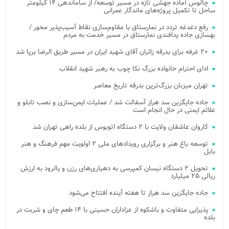
چالوس آماده جهشی تازه در مسیر توسعه/ از ساماندهی ۱۴ کیلومتر
ساحل تا تکمیل پروژه‌های ماندگار عمرانی
رفع دغدغه تردد در نمارستاق با مقاوم‌سازی نقاط آسیب‌پذیر محور /
بهسازی جاده پدافندی نمارستاق در مسیر خدمت به مردم
۲۰ غرفه برای بدرقه زائران آقای شهید ایران در مسیر طریق الرضا برپا شد
ادای احترام خانواده بزرگ نکا چوب به رهبر شهید انقلاب
تهران میزبان بزرگ‌ترین بدرقه تاریخ معاصر
جاده جایگزین سد هراز آسفالت شد / عملیات ایمن‌سازی و نصب تابلو و
علائم ایمنی در حال انجام است
کاروان عاشقان ولایت با ۲ دستگاه اتوبوس از بلده راهی تهران شد
توسعه باغ هنر و برگزاری رویدادهای ملی ۲ اولویت مهم فرهنگ و هنر
بابل
تحویل ۲ دستگاه نیسان کمپرسی به دهیاری‌های رزن و یالرود به ارزش
ریالی ۲۵ میلیارد
جاده جایگزین سد هراز تا هفته آینده افتتاح می‌شود
پذیرایی متفاوت و باشکوه از عزاداران حسینی با ۱۴ طعم چای و شربت در
بلده