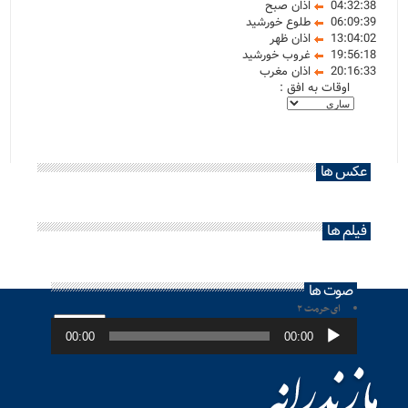
04:32:38
اذان صبح
06:09:39
طلوع خورشید
13:04:02
اذان ظهر
19:56:18
غروب خورشید
20:16:33
اذان مغرب
اوقات به افق :
عکس ها
فیلم ها
صوت ها
ای حرمت ۲
پخش‌کننده
صوت
00:00
00:00