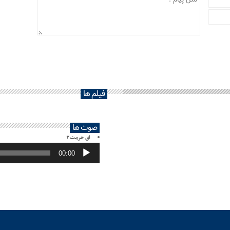
فیلم ها
صوت ها
ای حرمت ۲
پخش‌کننده
صوت
00:00