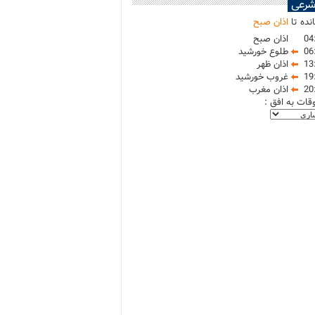
شرعی
نده تا
اذان صبح
04
اذان صبح
06
طلوع خورشید
13
اذان ظهر
19
غروب خورشید
20
اذان مغرب
وقات به افق :