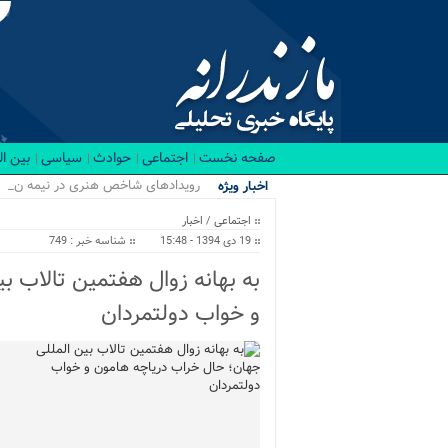
صفحه نخست
اجتماعی
حوادث
سیاسی
بین ا
رویدادهای شاخص هنری در نیمه نخست ۱۴۰۵
اخبار ویژه
اجتماعی
/
اخبار
19 دی 1394 - 15:48
شناسه خبر : 749
به بهانه زوال هفتمین تالاب ب
و خواب دولتمردان