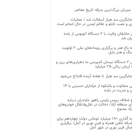
 میزبان بزرگ‌ترین بدرقه تاریخ معاصر
جایگزین سد هراز آسفالت شد / عملیات
ی و نصب تابلو و علائم ایمنی در حال انجام است
کاروان عاشقان ولایت با ۲ دستگاه اتوبوس از بلده
ران شد
توسعه باغ هنر و برگزاری رویدادهای ملی ۲ اولویت
نگ و هنر بابل
تحویل ۲ دستگاه نیسان کمپرسی به دهیاری‌های رزن و
زش ریالی ۲۵ میلیارد
جایگزین سد هراز تا هفته آینده افتتاح می‌شود
پذیرایی متفاوت و باشکوه از عزاداران حسینی با ۱۴
 و شربت در بلده
شفاف رییس پلیس راهور مازندران درباره
 منطقه آزاد/ دخالت در نقل‌وانتقال خودروهای
اد ممنوع
سرمایه گذاری ۱۸۰ میلیارد تومانی دولت چهاردهم برای
که تلفن همراه و فیبر نوری در آمل/ برقراری