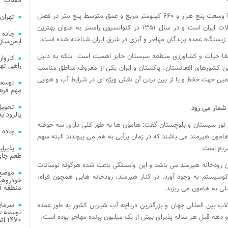
انقلاب
وی ادامه داد: تالاب یا به عبارتی دریاچه هامون با وسعت پنج هزار و ۶۶۰ کیلومتر مربع و عمق متوسط پنج متر در فصل
تهران
پر آبی پهناورترین سطح آبی شیرین در سراسر فلات ایران است و در سال ۱۳۵۱ در کنوانسیون رامسر به عنوان بهترین
جاده 
زیستگاه عمده پرندگان مهاجر و آبزی در شرق ایران شناخته شده است.
ایمن‌ساز
ای بقا حیات و کشاورزی منطقه سیستان حایز اهمیت است بلکه به دلیل
راهی ته
بین کشورهای افغانستان، پاکستان و ایران یکی از معروف مناطق مناسب
ین جهت حفظ و یا از بین بردن آن نقش ویژه ای در شرایط آب و هوایی
مهم فره
 شمار می رود
یالرود به ار
نور سیستان و بلوچستان گفت: هامون ها به طور کلی دارای سه حوضه
جاده 
مون هیرمند می باشند که در زمان پرآبی به هم می پیوندند البته سهم
طعم چای
ون رودخانه هیرمند می باشد و این وابستگی باعث شده هرگونه نوسانات
موضع 
کوسیستم به وجود آورد. در کنار هیرمند، رودخانه هایی همچون فراه،
خودروهای
منطقه آز
لی به هامون می ریزند.
لاب بین المللی جهان و بزرگترین دریاچه آب شیرین کشور به طور عمده
توسعه شب
و دهه قبل هر ساله پذیرای بیش از یک میلیون پرنده مهاجر بوده است.
۱۴۷۰ اتصال فیبر نوری در شهر آمل