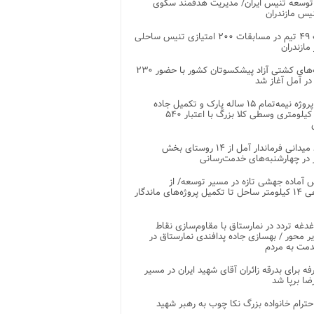
توسعه تنیس ایران/ مدیریت هدفمند سکوی
یس مازندران
رقابت ۴۹ تیم در مسابقات ۲۰۰ امتیازی تنیس ساحلی
مازندران
رقابت‌های کشتی آزاد پیشکسوتان کشور با حضور ۲۳۰
در آمل آغاز شد
پایان پروژه نیمه‌تمام ۱۵ ساله پارک و تکمیل جاده
اصلی ۲ کیلومتری وسطی کلا بزرگ با اعتبار ۵۴۰
بازدید میدانی فرماندار آمل از ۱۴ روستای بخش
در چهارشنبه‌های خدمت‌رسانی
 آماده جهشی تازه در مسیر توسعه/ از
ساماندهی ۱۴ کیلومتر ساحل تا تکمیل پروژه‌های ماندگار
غدغه تردد در نمارستاق با مقاوم‌سازی نقاط
ر محور / بهسازی جاده پدافندی نمارستاق در
مت به مردم
غرفه برای بدرقه زائران آقای شهید ایران در مسیر
ضا برپا شد
احترام خانواده بزرگ نکا چوب به رهبر شهید