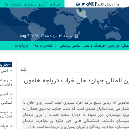
مارا دنبال کنید
خبرنامه
آرشیو
درباره ما
ارتباط با ما
جمعه ۱۶ مرداد ۱۴۰۵-
Aug 7 2026
لملل
ورزشی
فرهنگ و هنر
علمی پزشکی
تماس با ما
درباره ما
 د_
اخبار ب
آتش‌ سوزی‌ های
ین المللی جهان؛ حال خراب دریاچه هامون
مازندران
اجرای
همدلی و
هامونی که زمانی منبع درآمد افراد بسیاری جهت کسب روزی حلال به
اسلامی م
شمار می رفت سالیان مدیدی است که دست حمایت به سوی همگان به
توسعه
ویژه دولتمردان دراز نموده تا دوباره سفره نعمات را برای مردمان
نمک‌آبرو
سیستان بگشاید. خشکسالی های اخیر علاوه بر مهاجرت مردمان
هیات 
سیستان، مهاجرت پرندگان و آبزیان بسیاری را دربرداشته است به […]