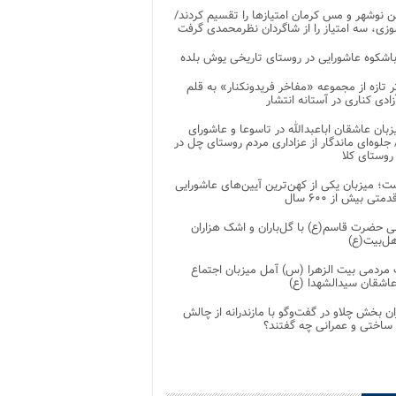
 نوشهر و مس کرمان امتیازها را تقسیم کردند/
زی، سه امتیاز را از شاگردان نظرمحمدی گرفت
باشکوه عاشورایی در روستای تاریخی یوش بلده
ر تازه از مجموعه «مفاخر فریدونکنار» به قلم
ادی کناری در آستانه انتشار
زبان عاشقان اباعبدالله در تاسوعا و عاشورای
لوه‌ای ماندگار از عزاداری مردم روستای چل در
 روستای کلا
ت؛ میزبان یکی از کهن‌ترین آیین‌های عاشورایی
متی بیش از ۶۰۰ سال
 حضرت قاسم(ع) با گل‌باران و اشک هزاران
هل‌بیت(ع)
مردمی بیت‌ الزهرا (س) آمل میزبان اجتماع
عاشقان سیدالشهدا (ع)
ان بخش چلاو در گفت‌وگو با مازندرانه از چالش
 ساختی و عمرانی چه گفتند؟