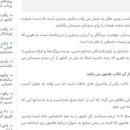
پیشگام 
پرتاب تن
ت کسب روزی حلال به شمار می رفت سالیان مدیدی است که دست حمایت
کشور در 
وباره سفره نعمات را برای مردمان سیستان بگشاید.
ورزشکار 
ان، مهاجرت پرندگان و آبزیان بسیاری را دربرداشته است به طوری که
ای زیست محیطی را رقم زده است.
داران و تولیدکنندگان صنایع دستی، پدیده ریزگردها و ابتلا بسیاری از
میلیاردی
ه طوری که رتبه نخست ابتلا به سل در کشور از آن مردم سیستان می
دشت‌سر 
از آن تالاب هامون می باشد
چالوس
: تالاب یکی از پتانسیل های خلقت است اما می تواند به عنوان آسیب
عمرانی
رفع د
آسیب‌پذی
حلی اطلاق می گردد که آب در آنجا جمع شده است و یا به منابع آبی که
مسیر خد
ته می شود.
۲۰ 
وی گفت: در سیستان و بلوچستان که به طور متوسط ۱۱/۸ درصد مساحت کل کشور را به خود اختصاص داده است چندین
طریق الر
 هامون که البته در برخی منابع به عنوان دریاچه هامون نیز شناخته می
ادای 