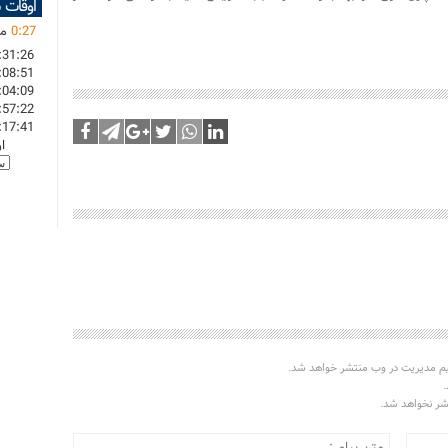
اوقات 
27
:
0
ما
:31:26
:08:51
:04:09
:57:22
:17:41
ا
یم مدیریت در وب منتشر خواهد شد.
.
تشر نخواهد شد.