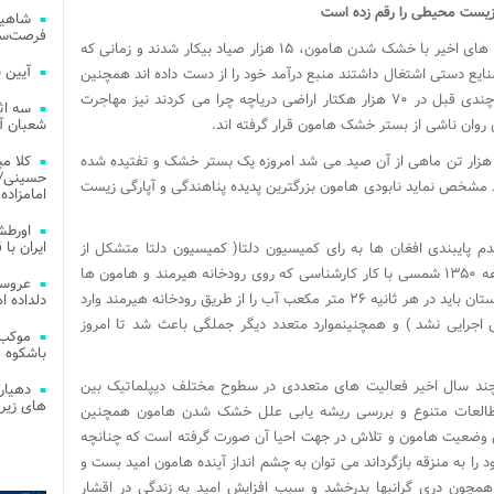
 زیست محیطی را رقم زده است
شاهین
فرصت‌سو
دکترای مدیریت محیط زیست بیان داشت: در سال های اخیر با خشک شدن هامون، ۱۵ هزار صیاد بیکار شدند و زمانی که
آیین 
نایع دستی اشتغال داشتند منبع درآمد خود را از دست داده اند همچنین
دامداران سیستانی با ۱۲۰ هزار راس دامی که تا چندی قبل در ۷۰ هزار هکتار اراضی دریاچه چرا می کردند نیز مهاجرت
سه اث
شعبان آز
مایون نژاد تصریح کرد: دریاچه ای که سالیانه ۱۲ هزار تن ماهی از آن صید می شد امروزه یک بستر خشک و تفتیده شده
کلا می
حسینی/ ج
مشخص نماید نابودی هامون بزرگترین پدیده پناهندگی و آپارگی زیست
امامزاده
اورطش
ایران با قد
پایبندی افغان ها به رای کمیسیون دلتا( کمیسیون دلتا متشکل از
کارشناسان سه کشور کانادا، آمریکا و شیلی در دهه ۱۳۵۰ شمسی با کار کارشناسی که روی رودخانه هیرمند و هامون ها
عروسی
انجام دادند در نهایت مصوب کردند که کشور افغانستان باید در هر ثانیه ۲۶ متر مکعب آب را از طریق رودخانه هیرمند وارد
دلداده ا
اجرایی نشد ) و همچنینموارد متعدد دیگر جملگی باعث شد تا امروز
موکب 
باشکوه 
ر چند سال اخیر فعالیت های متعددی در سطوح مختلف دیپلماتیک بین
دهیار
های زیر
 مطالعات متنوع و بررسی ریشه یابی علل خشک شدن هامون همچنین
 وضعیت هامون و تلاش در جهت احیا آن صورت گرفته است که چنانچه
ا به منزقه بازگرداند می توان به چشم انداز آینده هامون امید بست و
همچون دری گرانبها بدرخشد و سبب افزایش امید به زندگی در اقشار