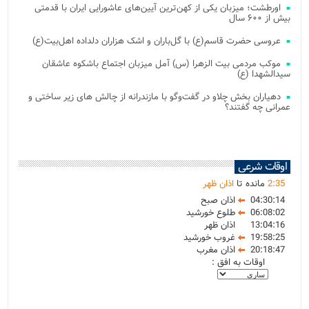
اورطشت؛ میزبان یکی از کهن‌ترین آیین‌های عاشورایی ایران با قدمتی
بیش از ۶۰۰ سال
عروسی حضرت قاسم(ع) با گل‌باران و اشک هزاران دلداده اهل‌بیت(ع)
موکب مردمی بیت‌ الزهرا (س) آمل میزبان اجتماع باشکوه عاشقان
سیدالشهدا (ع)
دهیاران بخش چلاو در گفت‌وگو با مازندرانه از چالش های زیر ساختی و
عمرانی چه گفتند؟
اوقات شرعی
35
:
2
مانده تا
اذان ظهر
04:30:14
اذان صبح
06:08:02
طلوع خورشید
13:04:16
اذان ظهر
19:58:25
غروب خورشید
20:18:47
اذان مغرب
اوقات به افق :