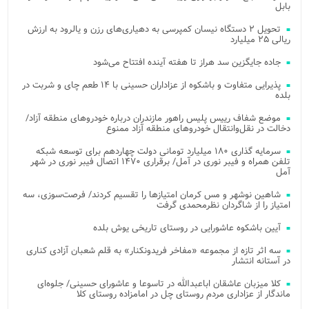
بابل
تحویل ۲ دستگاه نیسان کمپرسی به دهیاری‌های رزن و یالرود به ارزش
ریالی ۲۵ میلیارد
جاده جایگزین سد هراز تا هفته آینده افتتاح می‌شود
پذیرایی متفاوت و باشکوه از عزاداران حسینی با ۱۴ طعم چای و شربت در
بلده
موضع شفاف رییس پلیس راهور مازندران درباره خودروهای منطقه آزاد/
دخالت در نقل‌وانتقال خودروهای منطقه آزاد ممنوع
سرمایه گذاری ۱۸۰ میلیارد تومانی دولت چهاردهم برای توسعه شبکه
تلفن همراه و فیبر نوری در آمل/ برقراری ۱۴۷۰ اتصال فیبر نوری در شهر
آمل
شاهین نوشهر و مس کرمان امتیازها را تقسیم کردند/ فرصت‌سوزی، سه
امتیاز را از شاگردان نظرمحمدی گرفت
آیین باشکوه عاشورایی در روستای تاریخی یوش بلده
سه اثر تازه از مجموعه «مفاخر فریدونکنار» به قلم شعبان آزادی کناری
در آستانه انتشار
کلا میزبان عاشقان اباعبدالله در تاسوعا و عاشورای حسینی/ جلوه‌ای
ماندگار از عزاداری مردم روستای چل در امامزاده روستای کلا