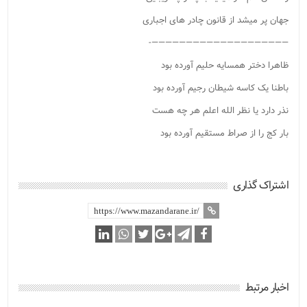
جهان پر میشد از قانون چادر های اجباری
————————————————————-
ﻇﺎﻫﺮﺍ ﺩﺧﺘﺮ ﻫﻤﺴﺎﯾﻪ حلیم ﺁﻭﺭﺩﻩ ﺑﻮﺩ
ﺑﺎﻃﻨﺎ ﯾﮏ ﮐﺎﺳﻪ ﺷﯿﻄﺎﻥ ﺭﺟﯿﻢ ﺁﻭﺭﺩﻩ ﺑﻮﺩ
ﻧﺬﺭ ﺩﺍﺭﺩ ﯾﺎ ﻧﻈﺮ ﺍﻟﻠﻪ ﺍﻋﻠﻢ ﻫﺮ ﭼﻪ ﻫﺴﺖ
ﺑﺎﺭ ﮐﺞ ﺭﺍ ﺍﺯ ﺻﺮﺍﻁ ﻣﺴﺘﻘﯿﻢ ﺁﻭﺭﺩﻩ ﺑﻮد
اشتراک گذاری
اخبار مرتبط