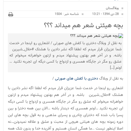
ویژه
وبلاگستان
28 دی 1394 - 13:21
شناسه خبر : 1504
بچه هیئتی شعر هم میداند ؟؟؟
به نقل از وبلاگ دختری با کفش های صورتی / اشعاری رو اینجا در خدمت
شما عزیزان قرار میدم که لطفا اگه نشر دادین با هشتک #حلال_شیرین
باشه. و در آخر هم بهتون پیشنهاد میدم و ازتون خواهرانه میخوام که
عشق رو مگر در جایگاه همسری و ازدواج با کسی دیگه ای تجربه نکنید …
اونم […]
به نقل از وبلاگ
دختری با کفش های صورتی
/
اشعاری رو اینجا در خدمت شما عزیزان قرار میدم که لطفا اگه نشر دادین با
هشتک #حلال_شیرین باشه. و در آخر هم بهتون پیشنهاد میدم و ازتون
خواهرانه میخوام که عشق رو مگر در جایگاه همسری و ازدواج با کسی دیگه
ای تجربه نکنید …اونم همسری که دیندار باشه …الان بین همه دخترا و بین
پسرا باب شده که دخترای چادری و پسرای مذهبی و به قول بچه های این
دوره زمونه بچه های هیئتی هیچی از محبت و عشق و علاقه نمیدونن…نه
اصلا اینطور نیست ..ما همگی انسان هستیم و آفریده خدا و بدون شک همه