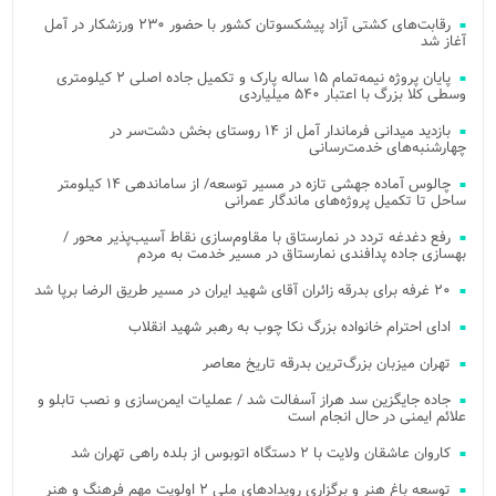
رقابت‌های کشتی آزاد پیشکسوتان کشور با حضور ۲۳۰ ورزشکار در آمل
آغاز شد
پایان پروژه نیمه‌تمام ۱۵ ساله پارک و تکمیل جاده اصلی ۲ کیلومتری
وسطی کلا بزرگ با اعتبار ۵۴۰ میلیاردی
بازدید میدانی فرماندار آمل از ۱۴ روستای بخش دشت‌سر در
چهارشنبه‌های خدمت‌رسانی
چالوس آماده جهشی تازه در مسیر توسعه/ از ساماندهی ۱۴ کیلومتر
ساحل تا تکمیل پروژه‌های ماندگار عمرانی
رفع دغدغه تردد در نمارستاق با مقاوم‌سازی نقاط آسیب‌پذیر محور /
بهسازی جاده پدافندی نمارستاق در مسیر خدمت به مردم
۲۰ غرفه برای بدرقه زائران آقای شهید ایران در مسیر طریق الرضا برپا شد
ادای احترام خانواده بزرگ نکا چوب به رهبر شهید انقلاب
تهران میزبان بزرگ‌ترین بدرقه تاریخ معاصر
جاده جایگزین سد هراز آسفالت شد / عملیات ایمن‌سازی و نصب تابلو و
علائم ایمنی در حال انجام است
کاروان عاشقان ولایت با ۲ دستگاه اتوبوس از بلده راهی تهران شد
توسعه باغ هنر و برگزاری رویدادهای ملی ۲ اولویت مهم فرهنگ و هنر