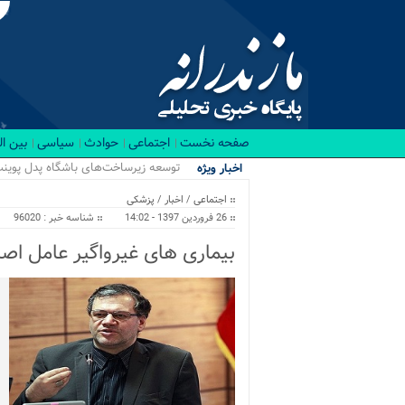
صفحه نخست
اجتماعی
حوادث
سیاسی
بین ا
توسعه زیرساخت‌های باشگاه پدل پوینت
اخبار ویژه
اجتماعی
/
اخبار
/
پزشکی
26 فروردین 1397 - 14:02
شناسه خبر : 96020
بیماری های غیرواگیر عامل اص