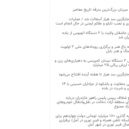
 میزبان بزرگ‌ترین بدرقه تاریخ معاصر
جایگزین سد هراز آسفالت شد / عملیات
ی و نصب تابلو و علائم ایمنی در حال انجام است
کاروان عاشقان ولایت با ۲ دستگاه اتوبوس از بلده
ران شد
توسعه باغ هنر و برگزاری رویدادهای ملی ۲ اولویت
نگ و هنر بابل
تحویل ۲ دستگاه نیسان کمپرسی به دهیاری‌های رزن و
زش ریالی ۲۵ میلیارد
جایگزین سد هراز تا هفته آینده افتتاح می‌شود
پذیرایی متفاوت و باشکوه از عزاداران حسینی با ۱۴
 و شربت در بلده
شفاف رییس پلیس راهور مازندران درباره
 منطقه آزاد/ دخالت در نقل‌وانتقال خودروهای
اد ممنوع
سرمایه گذاری ۱۸۰ میلیارد تومانی دولت چهاردهم برای
که تلفن همراه و فیبر نوری در آمل/ برقراری