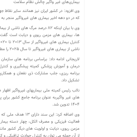
بیماری‌های غیر واگیر چالش نظام سلامت
وی افزود: در کشور ایران نیز همانند سایر نقاط
که در دو دهه اخیر بیماری های غیرواگیر منجر به بروز ۲۸۷ هزار مرگ در ایران ش
وی با بیان اینکه ۸۲ درصد مرگ های
ها، بیماری های مزمن ریوی و دیابت است گفت: 
ناشی از بیماری های غیرواگیر تا سال ۲۰۲۵ را مطرح نمودند.
لاریجانی ادامه داد: براساس برنامه های سازما
درمان و آموزش پزشکی کمیته پیشگیری و کنترل 
برنامه ریزی، جلب مشارکت ذی نفعان و همکاری
تشکیل داد.
نائب رئیس کمیته ملی بیماریهای غیرواگیر اظهار 
۱۴۰۴ تدوین شد.
وی اضافه کرد: این س
فعالیت فیزیکی و مصرف الکل، چهار دسته بیماری
مزمن ریوی، دیابت و اولویت های دیگر کشور مانن
از آن جمله می توان به کنترل حوادث ترافیکی و 