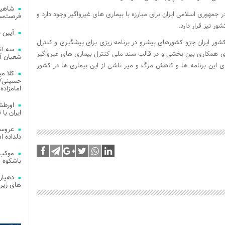
شاهین
جمهوری اسلامی ایران برای مبارزه با بیماری های غیرواگیر وجود دارد و
فرصت‌سو
ر نیز قرار دارد.
آیین 
شور ایران جزو کشورهای پیشرو در برنامه ریزی برای پیشگیری و کنترل
سه اث
ای همکاری بین بخشی و در قالب سند ملی کنترل بیماری های غیرواگیر
شعبان آز
 این برنامه ها و کاهش مرگ و میر ناشی از این بیماری ها در کشور
کلا می
حسینی/ ج
امامزاده
اورطش
ایران با قد
عروسی
دلداده ا
موکب 
باشکوه 
دهیار
های زیر