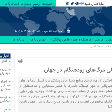
مارا دنبال کنید
خبرنامه
آرشیو
درباره ما
ارتباط با ما
پنجشنبه ۱۵ مرداد ۱۴۰۵-
Aug 6 2026
لملل
ورزشی
فرهنگ و هنر
علمی پزشکی
تماس با ما
درباره ما
 کلاب نمک‌آبرود با هدف.
اخبار ب
آتش‌ سوزی‌ های
لی مرگ‌های زودهنگام در جهان
مازندران
اجلاس ۳ روزه تامین منابع پایدار برای پیشگیری و کنترل بیماری های
اجرای
همدلی و
غیرواگیر در شهر کپنهاگ دانمارک با حضور مسئولین و صاحبنظران از
اسلامی م
تمام نقاط جهان از جمله نماینده سازمان بهداشت جهانی، وزیر دارایی
دانمکارک، وزیر بهداشت اروگوئه و روسای چند انجمن جهانی با هدف
توسعه
نمک‌آبرو
گفتگو درخصوص اهمیت و لزوم تامین منابع پایدار و نیز راههای تامین
[…]
هیات 