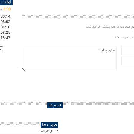
اوقات 
30
:
3
ما
:30:14
:08:02
یم مدیریت در وب منتشر خواهد شد.
:04:16
.
:58:25
تشر نخواهد شد.
:18:47
ا
فیلم ها
صوت ها
ای حرمت ۲