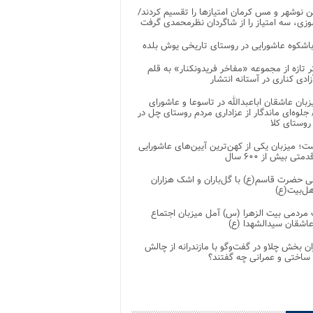
 نوشهر و مس کرمان امتیازها را تقسیم کردند/
زی، سه امتیاز را از شاگردان نظرمحمدی گرفت
باشکوه عاشورایی در روستای تاریخی یوش بلده
ر تازه از مجموعه «مفاخر فریدونکنار» به قلم
ادی کناری در آستانه انتشار
زبان عاشقان اباعبدالله در تاسوعا و عاشورای
لوه‌ای ماندگار از عزاداری مردم روستای چل در
 روستای کلا
ت؛ میزبان یکی از کهن‌ترین آیین‌های عاشورایی
متی بیش از ۶۰۰ سال
 حضرت قاسم(ع) با گل‌باران و اشک هزاران
هل‌بیت(ع)
مردمی بیت‌ الزهرا (س) آمل میزبان اجتماع
عاشقان سیدالشهدا (ع)
ان بخش چلاو در گفت‌وگو با مازندرانه از چالش
 ساختی و عمرانی چه گفتند؟