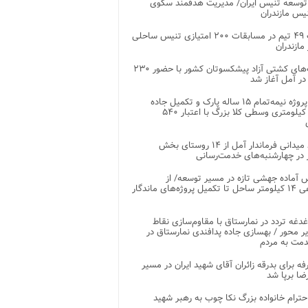
توسعه تنیس ایران/ مدیریت هدفمند سکوی
یس مازندران
رقابت ۴۹ تیم در مسابقات ۲۰۰ امتیازی تنیس ساحلی
مازندران
رقابت‌های کشتی آزاد پیشکسوتان کشور با حضور ۲۳۰
در آمل آغاز شد
پایان پروژه نیمه‌تمام ۱۵ ساله پارک و تکمیل جاده
اصلی ۲ کیلومتری وسطی کلا بزرگ با اعتبار ۵۴۰
بازدید میدانی فرماندار آمل از ۱۴ روستای بخش
در چهارشنبه‌های خدمت‌رسانی
 آماده جهشی تازه در مسیر توسعه/ از
ساماندهی ۱۴ کیلومتر ساحل تا تکمیل پروژه‌های ماندگار
غدغه تردد در نمارستاق با مقاوم‌سازی نقاط
ر محور / بهسازی جاده پدافندی نمارستاق در
مت به مردم
غرفه برای بدرقه زائران آقای شهید ایران در مسیر
ضا برپا شد
احترام خانواده بزرگ نکا چوب به رهبر شهید