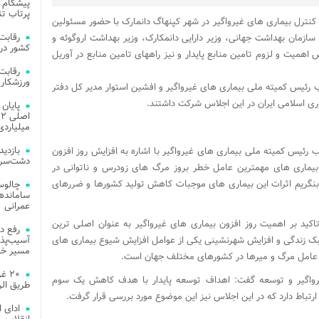
پیشگام 
پرتاب تن
گیری و کنترل بیماری های غیرواگیر در شهر کپنهاگ دانمارک با حضور مسئولین
سازمان بهداشت جهانی، وزیر دارایی دانمکارک، وزیر بهداشت اروگوئه و
کشور در 
میت و لزوم تامین منابع پایدار و نیز راههای تامین منابع در آوریل
ورزشکار 
ب رئیس کمیته ملی بیماری های غیرواگیر و افشین استوار مدیر کل دفتر
ی اسلامی ایران در این اجلاس شرکت داشتند.
میلیاردی
 رئیس کمیته ملی بیماری های غیرواگیر با اشاره به افزایش روز افزون
دشت‌سر 
بیماری های مهمترین عامل خطر بروز مرگ های زودرس و ناتوانی در
 بنگریم اثرات این بیماری های موجبات کاهش تولید کشورها و ضررهای
چالوس
عمرانی
اکید بر اهمیت روز افزون بیماری های غیرواگیر به عنوان اصلی ترین
رفع د
 زندگی و افزایش شهرنشینی یکی از عوامل افزایش شیوع بیماری های
آسیب‌پذی
مسیر خد
ا عامل مرگ و میرها در کشورهای مختلف جهان است.
۲۰ 
 غیرواگیر و توسعه گفت: اهداف توسعه پایدار با هدف کاهش یک سوم
طریق الر
رتباط دارد که در این اجلاس نیز این موضوع مورد بررسی قرار گرفت.
ادای 