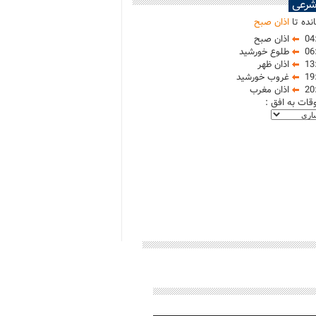
شرعی
نده تا
اذان صبح
04
اذان صبح
06
طلوع خورشید
13
اذان ظهر
19
غروب خورشید
20
اذان مغرب
وقات به افق :