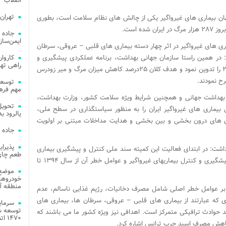
انقلاب
تهران
 جهان بیماری های غیرواگیر یکی از چالش های نظام سلامت است، بطوری
ده است.
جاده 
ایمن‌ساز
 ناشی از بیماری های غیرواگیر در اثر چهار دسته بیماری های قلبی – عروقی، سرطان
در همین راستا سازمان جهانی بهداشت، برنامه عملکردی پیشگیری و
راهی ته
کنترل بیماری های غیرواگیر از سال ۲۰۱۳ تا ۲۰۲۰ را تدوین نمود و هدف کلان ۲۵درصد کاهش میزان مرگ و میر زودرس
مهم فره
ن بهداشت جهانی و همچنین شرایط ویژه سلامت کشور، وزارت بهداشت،
بیماری های غیرواگیر ایران را به منظور سیاستگذاری در سطح ملی،
یالرود به ار
 های درون بخشی و بین بخشی و هدایت مداخلات مبتنی بر اولویت
جاده 
داشت: در ابتدای فعالیت این کمیته سند ملی کنترل و پیشگیری بیماری
طعم چای
های غیر واگیربه عنوان برنامه جامع کشور برای پیشگیری و کنترل بیماریهای غیرواگیر و عوامل خطر آن از سال ۱۳۹۴ تا
موضع 
خودروهای
منطقه آز
ند دارای ۱۳ هدف ملی که بر عوامل خطر اصلی شامل مصرف دخانیات، رژیم غذایی ناسالم، عدم
 که عبارتند از بیماری های قلبی – عروقی، سرطان ها، بیماری های
توسعه شب
د حوادث ترافیکی متمرکز است. اهدافی نیز ویژه کشور ما می باشند که
۱۴۷۰ اتصال فیبر نوری در شهر آمل
کاهش مصرف اسید چرب ترانس اشاره کرد.