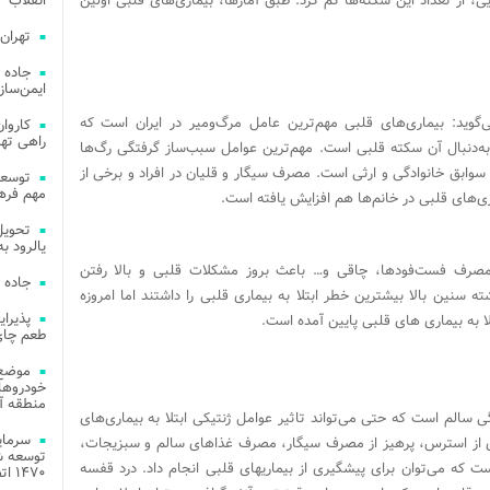
، از تعداد این سکته‌ها کم کرد. طبق آمارها، بیماری‌های قلبی اولین
انقلاب
تهران
جاده 
ایمن‌ساز
وید: بیماری‌های قلبی مهم‌ترین عامل مرگ‌و‌میر در ایران است که
راهی ته
‌دنبال آن سکته قلبی است. مهم‌ترین عوامل سبب‌ساز گرفتگی رگ‌ها
وابق خانوادگی و ارثی است. مصرف سیگار و قلیان در افراد و برخی از
مهم فره
اری‌های قلبی در خانم‌ها هم افزایش یافته است.
یالرود به ار
صرف فست‌فودها، چاقی و… باعث بروز مشکلات قلبی و بالا رفتن
جاده 
ه سنین بالا بیشترین خطر ابتلا به بیماری قلبی را داشتند اما امروزه
 به بیماری های قلبی پایین آمده است.
طعم چای
موضع 
خودروهای
منطقه آز
 سالم است که حتی می‌تواند تاثیر عوامل ژنتیکی ابتلا به بیماری‌های
ری از استرس، پرهیز از مصرف سیگار، مصرف غذاهای سالم و سبزیجات،
توسعه شب
 که می‌توان برای پیشگیری از بیماریهای قلبی انجام داد. درد قفسه
۱۴۷۰ اتصال فیبر نوری در شهر آمل