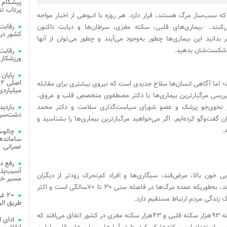
پیشگام 
پرتاب تن
ه سبب‌ساز مرگ هستند، قرار دارد. هر روزه با انبوهی از اخبار مواجه
ی‌کنند. بیماری‌های قلبی، سکته مغزی، سرطان‌ها و دیابت تاکنون
کشور در 
ر بدانید این بیماری‌ها چطور به‌وجود می‌آیند و چطور می‌توان از آنها
و شکست‌شان بدهید.
ورزشکار 
ت؛ اما آگاهی انسان‌ها سلاح جدیدی است که نیروی بیشتری برای مقابله
میلیاردی
رای بررسی مرگبارترین بیماری‌ها با دکتر مصطفوی متخصص قلب و عروق،
 نحوی‌جو پزشک و عضو شورای سیاست‌گذاری سلامت و دکتر محمد
دشت‌سر 
ت‌وگو کرده‌ایم. اگر می‌خواهید مرگبار‌ترین بیماری‌ها را بشناسید و
.
چالوس
عمرانی
رفع د
آسیب‌پذی
ی خون بالا، مرض‌قند، سیگاری‌ها و افراد کم‌تحرک زودتر از دیگران
مسیر خد
درمعرض ابتلا به سکته‌های مغزی و قلبی قرار دارند، به‌طوریکه عمده مرگ‌ها در فاصله سنی ۳۰ تا ۷۰‌سالگی است و اکثر
۲۰ 
 زندگی مردم ارتباط مستقیم دارد.
طریق الر
به‌ علاوه بر‌اساس گزارش‌های وزارت بهداشت، سالانه ۹۳هزار سکته قلبی و ۴۳هزار سکته مغزی در کشور اتفاق می‌افتد که
ادای 