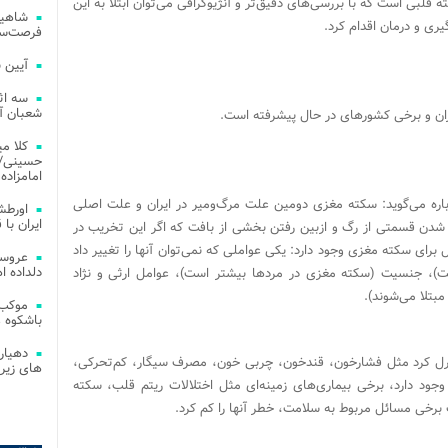
 قلبی است که با بررسی‌های دقیق‌تر و آنژیوگرافی می‌توان ابتلا به این
شاهین
ری و درمان اقدام کرد.
فرصت‌سو
آیین 
سه اث
شعبان آز
ران و برخی کشورهای در حال پیشرفته است.
کلا می
حسینی/ ج
امامزاده
ره می‌گوید: سکته مغزی دومین علت مرگ‌و‌میر در ایران و علت اصلی
اورطش
ایران با قد
 شدن قسمتی از رگ و ازبین رفتن بخشی از بافت که اگر این تخریب در
ی سکته مغزی وجود دارد: یکی عواملی که نمی‌توان آنها را تغییر داد
عروسی
دلداده ا
، جنسیت (سکته مغزی در مردها بیشتر است)، عوامل ارثی و نژاد
بتلا می‌شوند).
موکب 
باشکوه 
دهیار
رل کرد مثل فشار‌خون، قند‌خون، چربی خون، مصرف سیگار، کم‌تحرکی،
های زیر
وجود دارد، برخی بیماری‌های زمینه‌ای مثل اختلالات ریتم قلب، سکته
 برخی مسائل مربوط به سلامت، خطر آنها را کم کرد.