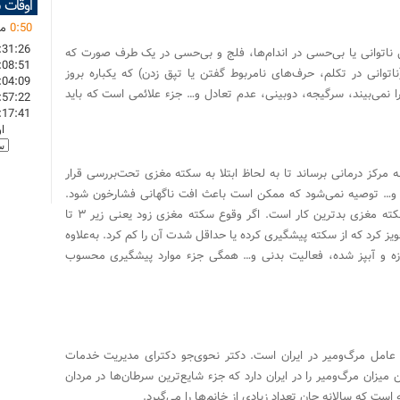
اوقات 
50
:
0
ما
:31:26
اتوانی یا بی‌حسی در اندام‌ها، فلج و بی‌حسی در یک طرف صورت که
:08:51
وانی در تکلم، حرف‌های نامربوط گفتن یا تپق زدن) که یکباره بروز
:04:09
ا نمی‌بیند، سرگیجه، دوبینی، عدم تعادل و… جزء علائمی است که باید
:57:22
:17:41
ا
به مرکز درمانی برساند تا به لحاظ ابتلا به سکته مغزی تحت‌بررسی قرار
نی و… توصیه نمی‌شود که ممکن است باعث افت ناگهانی فشار‌خون شود.
کاهش ناگهانی فشار‌خون برای فرد مشکوک به سکته مغزی بدترین کار است. اگر وقوع سکته مغزی زود یعنی زیر ۳ تا
ز کرد که از سکته پیشگیری کرده یا حداقل شدت آن را کم کرد. به‌علاوه
زه و آبپز شده، فعالیت بدنی و… همگی جزء موارد پیشگیری محسوب
عامل مرگ‌و‌میر در ایران است. دکتر نحوی‌جو دکترای مدیریت خدمات
یزان مرگ‌و‌میر را در ایران دارد که جزء شایع‌ترین سرطان‌ها در مردان
ت که سالانه جان تعداد زیادی از خانم‌ها را می‌گیرد.