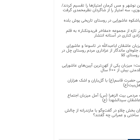
 نوشهر و مس کرمان امتیازها را تقسیم کردند/
زی، سه امتیاز را از شاگردان نظرمحمدی گرفت
باشکوه عاشورایی در روستای تاریخی یوش بلده
ر تازه از مجموعه «مفاخر فریدونکنار» به قلم
ادی کناری در آستانه انتشار
زبان عاشقان اباعبدالله در تاسوعا و عاشورای
لوه‌ای ماندگار از عزاداری مردم روستای چل در
 روستای کلا
ت؛ میزبان یکی از کهن‌ترین آیین‌های عاشورایی
متی بیش از ۶۰۰ سال
 حضرت قاسم(ع) با گل‌باران و اشک هزاران
هل‌بیت(ع)
مردمی بیت‌ الزهرا (س) آمل میزبان اجتماع
عاشقان سیدالشهدا (ع)
ان بخش چلاو در گفت‌وگو با مازندرانه از چالش
 ساختی و عمرانی چه گفتند؟