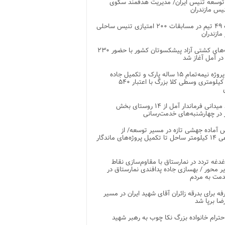
توسعه تنیس ایران/ مدیریت هدفمند سکوی
یس مازندران
رقابت ۴۹ تیم در مسابقات ۲۰۰ امتیازی تنیس ساحلی
مازندران
رقابت‌های کشتی آزاد پیشکسوتان کشور با حضور ۲۳۰
در آمل آغاز شد
پایان پروژه نیمه‌تمام ۱۵ ساله پارک و تکمیل جاده
اصلی ۲ کیلومتری وسطی کلا بزرگ با اعتبار ۵۴۰
بازدید میدانی فرماندار آمل از ۱۴ روستای بخش
در چهارشنبه‌های خدمت‌رسانی
 آماده جهشی تازه در مسیر توسعه/ از
ساماندهی ۱۴ کیلومتر ساحل تا تکمیل پروژه‌های ماندگار
غدغه تردد در نمارستاق با مقاوم‌سازی نقاط
ر محور / بهسازی جاده پدافندی نمارستاق در
مت به مردم
غرفه برای بدرقه زائران آقای شهید ایران در مسیر
ضا برپا شد
احترام خانواده بزرگ نکا چوب به رهبر شهید