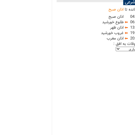
شرعی
نده تا
اذان صبح
04
اذان صبح
06
طلوع خورشید
13
اذان ظهر
19
غروب خورشید
20
اذان مغرب
وقات به افق :