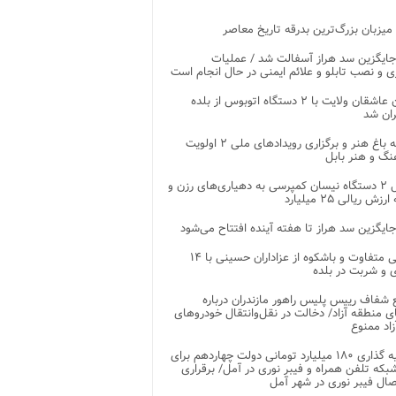
 میزبان بزرگ‌ترین بدرقه تاریخ معاصر
جایگزین سد هراز آسفالت شد / عملیات
ی و نصب تابلو و علائم ایمنی در حال انجام است
کاروان عاشقان ولایت با ۲ دستگاه اتوبوس از بلده
ران شد
توسعه باغ هنر و برگزاری رویدادهای ملی ۲ اولویت
نگ و هنر بابل
تحویل ۲ دستگاه نیسان کمپرسی به دهیاری‌های رزن و
زش ریالی ۲۵ میلیارد
جایگزین سد هراز تا هفته آینده افتتاح می‌شود
پذیرایی متفاوت و باشکوه از عزاداران حسینی با ۱۴
 و شربت در بلده
شفاف رییس پلیس راهور مازندران درباره
 منطقه آزاد/ دخالت در نقل‌وانتقال خودروهای
اد ممنوع
سرمایه گذاری ۱۸۰ میلیارد تومانی دولت چهاردهم برای
که تلفن همراه و فیبر نوری در آمل/ برقراری