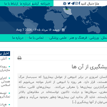
مارا دنبال کنید
خبرنامه
آرشیو
درباره ما
ارتباط با ما
جمعه ۱۶ مرداد ۱۴۰۵-
Aug 7 2026
لملل
ورزشی
فرهنگ و هنر
علمی پزشکی
تماس با ما
درباره ما
ت کلاب ن_
اخبار ب
آتش‌ سوزی‌ های
پیشگیری از آن ها
مازندران
انسان امروزی در برابر انبوهی از عوامل بیماری‌زا که سبب‌ساز مرگ
اجرای
همدلی و
هستند، قرار دارد. هر روزه با انبوهی از اخبار مواجه می‌شویم که
اسلامی م
مرگبارترین بیماری‌ها را معرفی می‌کنند. بیماری‌های قلبی، سکته
مغزی، سرطان‌ها و دیابت تاکنون توانسته‌اند در مقام‌های بالاتر
توسعه
نمک‌آبرو
بایستند. شاید اگر بدانید این بیماری‌ها چطور به‌وجود می‌آیند و چطور
می‌توان از آنها پیشگیری […]
هیات 