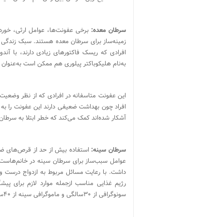
سرطان معده:
برخی عفونت‌ها، عوامل ارثی، خور
زمینه‌ساز برای سرطان معده هستند. سبک زندگی س
افرادی که ریسک فاکتورهای زیادی دارند، با آندو
به‌نام هلیکوباکتر پیلوری هم ممکن است به‌عنوان
این عفونت متاسفانه در افرادی که از نظر وضعیت ا
افراد چون بهداشت ضعیفی دارند این عفونت را به 
آشکار شده‌اند کمک می‌کند که خطر ابتلا به سرطان
سرطان سینه:
استفاده بیش از حد از قرص‌های ضدب
عوامل سبب‌ساز برای سرطان سینه در خانم‌هاست. 
داشت. با رعایت مسائل مربوط به ازدواج درست و پ
رژیم غذایی مناسب از‌جمله موارد لازم برای پی
سونوگرافی از ۳۰سالگی و ماموگرافی سینه از ۴۰‌سالگی برای تشخیص به‌موقع و درمان ضروری است.