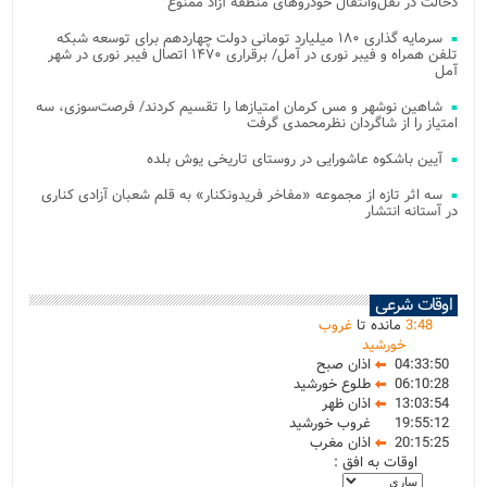
دخالت در نقل‌وانتقال خودروهای منطقه آزاد ممنوع
سرمایه گذاری ۱۸۰ میلیارد تومانی دولت چهاردهم برای توسعه شبکه
تلفن همراه و فیبر نوری در آمل/ برقراری ۱۴۷۰ اتصال فیبر نوری در شهر
آمل
شاهین نوشهر و مس کرمان امتیازها را تقسیم کردند/ فرصت‌سوزی، سه
امتیاز را از شاگردان نظرمحمدی گرفت
آیین باشکوه عاشورایی در روستای تاریخی یوش بلده
سه اثر تازه از مجموعه «مفاخر فریدونکنار» به قلم شعبان آزادی کناری
در آستانه انتشار
اوقات شرعی
48
:
3
مانده تا
غروب
خورشید
04:33:50
اذان صبح
06:10:28
طلوع خورشید
13:03:54
اذان ظهر
19:55:12
غروب خورشید
20:15:25
اذان مغرب
اوقات به افق :