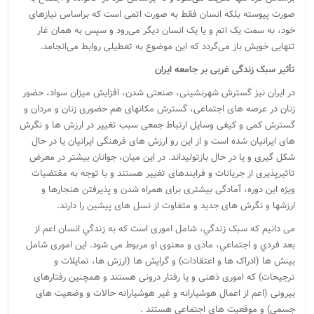
صورت پیوسته بلکه انسان فقط به صورت اتمی است که براساس نیازهای
خود، به سمت یک اتم و یا یک انسان دیگر می‌رود و سپس به‌‌ همان غار
تنهایی خویش باز می‌گردد که این موضوع به تعطیلی روابط می‌انجامد.
تأثیر سبک زندگی غربی بر جامعه ایران
در ایران نیز گسترش شهرنشینی، صنعتی شدن، افزایش میزان سواد، حضور
زنان در عرصه های اجتماعی، گسترش مکانهای هم حضوری زنان و مردان و
گسترش کمی و کیفی وسایل ارتباط جمعی سبب تغییر در ارزش ها و نگرش
های ایرانیان شده است و از این رو ارزش های فرهنگی ایرانیان یا در حال
شکل گیری و یا در حال بازتولیداند. در این میان، جوانان بیشتر در معرض
تاثیرپذیری از جریانات و فرایندهای تغییر هستند و با توجه به مقتضیات
ویژه این دوره، آمادگی بیشتری برای همراه شدن و پذیرفتن هنجارها و
ارزشها و نگرش های جدید و متفاوت از نسل های پیشین را دارند.
می دانیم که ﺳﺒﮏ ﺯﻧﺪﮔﻲ، ﺷﺎﻣﻞ اموری است ﮐﻪ ﺑﻪ ﺯﻧﺪﮔﻲ ﺍﻧﺴﺎﻥ ﺍﻋﻢ ﺍﺯ
ﺑﻌﺪ ﻓﺮﺩﻱ ﻭ ﺍﺟﺘﻤﺎﻋﻲ، مادی و معنوی او مربوط می شود. این اموری شامل
بینش ها (ادراک ها و اعتقادات) و گرایش ها (ارزش ها، تمایلات و
ترجیحات) که اموری ذهنی و یا رفتار درونی هستند و همچنین رفتارهای
بیرونی (اعم از اعمال هوشیارانه و غیر هوشیارانه حالات و وضعیت های
جسمی) و موقعیت های اجتماعی هستند .