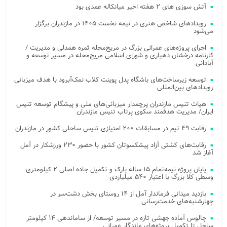
آتش‌ سوزی‌ های ۲ هفته اخیر میانکاله عمدی بود
رویدادهای شاخص هنری در نیمه نخست ۱۴۰۵ در مازندران برگزار
می‌شود
اجرای پروژه‌های عمرانی بزرگ در مریج‌محله ثمره همدلی و مدیریت /
کارنامه درخشان دهیاری و شورای اسلامی مریج‌محله در مسیر توسعه و
آبادانی
توسعه زیرساخت‌های باشگاه پدل پوینت کلاب نمک‌آبرود با هدف میزبانی
رویدادهای بین‌المللی
هیات تنیس مازندران پرچمدار میزبانی‌های ملی و پیشگام توسعه تنیس
ایران/ مدیریت هدفمند سکوی پرتاب تنیس مازندران
رقابت ۴۹ تیم در مسابقات ۲۰۰ امتیازی تنیس ساحلی کشور در مازندران
رقابت‌های کشتی آزاد پیشکسوتان کشور با حضور ۲۳۰ ورزشکار در آمل
آغاز شد
پایان پروژه نیمه‌تمام ۱۵ ساله پارک و تکمیل جاده اصلی ۲ کیلومتری
وسطی کلا بزرگ با اعتبار ۵۴۰ میلیاردی
بازدید میدانی فرماندار آمل از ۱۴ روستای بخش دشت‌سر در
چهارشنبه‌های خدمت‌رسانی
چالوس آماده جهشی تازه در مسیر توسعه/ از ساماندهی ۱۴ کیلومتر
ساحل تا تکمیل پروژه‌های ماندگار عمرانی