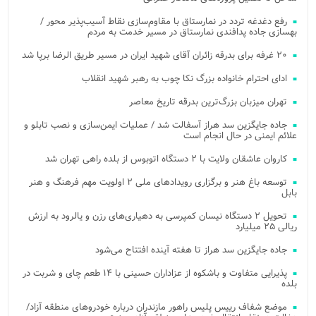
رفع دغدغه تردد در نمارستاق با مقاوم‌سازی نقاط آسیب‌پذیر محور /
بهسازی جاده پدافندی نمارستاق در مسیر خدمت به مردم
۲۰ غرفه برای بدرقه زائران آقای شهید ایران در مسیر طریق الرضا برپا شد
ادای احترام خانواده بزرگ نکا چوب به رهبر شهید انقلاب
تهران میزبان بزرگ‌ترین بدرقه تاریخ معاصر
جاده جایگزین سد هراز آسفالت شد / عملیات ایمن‌سازی و نصب تابلو و
علائم ایمنی در حال انجام است
کاروان عاشقان ولایت با ۲ دستگاه اتوبوس از بلده راهی تهران شد
توسعه باغ هنر و برگزاری رویدادهای ملی ۲ اولویت مهم فرهنگ و هنر
بابل
تحویل ۲ دستگاه نیسان کمپرسی به دهیاری‌های رزن و یالرود به ارزش
ریالی ۲۵ میلیارد
جاده جایگزین سد هراز تا هفته آینده افتتاح می‌شود
پذیرایی متفاوت و باشکوه از عزاداران حسینی با ۱۴ طعم چای و شربت در
بلده
موضع شفاف رییس پلیس راهور مازندران درباره خودروهای منطقه آزاد/