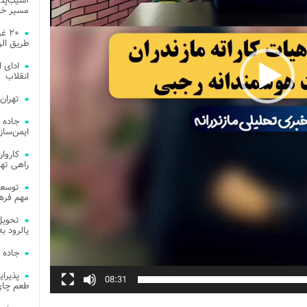
آسیب‌پذی
مسیر خد
۲۰ 
طریق الر
ادای 
انقلاب
تهران
جاده 
ایمن‌ساز
راهی ته
مهم فره
یالرود به ار
جاده 
08:31
طعم چای