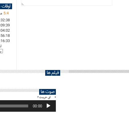
اوقات 
4
:
5
ما
:32:38
:09:39
:04:02
:56:18
:16:33
ا
فیلم ها
صوت ها
ای حرمت ۲
پخش‌کننده
صوت
00:00