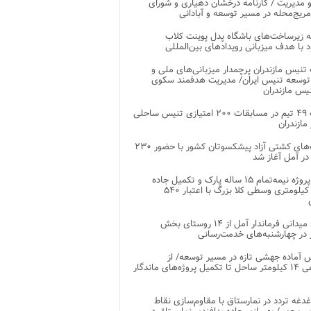
 مدیریت / کارنامه درخشان دهیاری و شورای
ریج‌محله در مسیر توسعه و آبادانی
 زیرساخت‌های باشگاه پدل پوینت کلاب
د با هدف میزبانی رویدادهای بین‌المللی
تنیس مازندران پرچمدار میزبانی‌های ملی و
توسعه تنیس ایران/ مدیریت هدفمند سکوی
یس مازندران
رقابت ۴۹ تیم در مسابقات ۲۰۰ امتیازی تنیس ساحلی
مازندران
رقابت‌های کشتی آزاد پیشکسوتان کشور با حضور ۲۳۰
در آمل آغاز شد
پایان پروژه نیمه‌تمام ۱۵ ساله پارک و تکمیل جاده
اصلی ۲ کیلومتری وسطی کلا بزرگ با اعتبار ۵۴۰
بازدید میدانی فرماندار آمل از ۱۴ روستای بخش
در چهارشنبه‌های خدمت‌رسانی
 آماده جهشی تازه در مسیر توسعه/ از
ساماندهی ۱۴ کیلومتر ساحل تا تکمیل پروژه‌های ماندگار
غدغه تردد در نمارستاق با مقاوم‌سازی نقاط