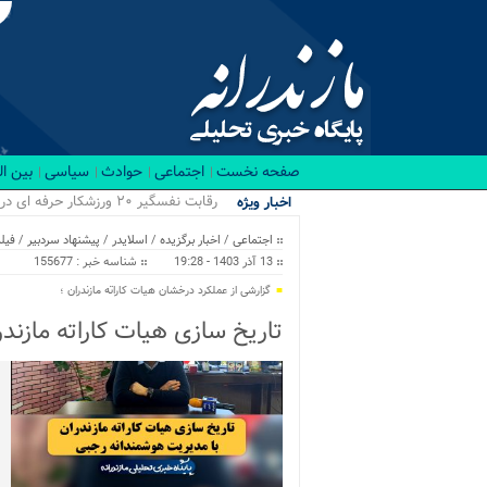
صفحه نخست
اجتماعی
حوادث
سیاسی
بین ا
رقابت نفسگیر ۲۰ ورزشکار حرفه ای در باشگاه RX بابل/ قهرمانان کراسفیت شهرستان بابل...
اخبار ویژه
اجتماعی
/
اخبار برگزیده
/
اسلایدر
/
پیشنهاد سردبیر
/
فیل
13 آذر 1403 - 19:28
شناسه خبر : 155677
گزارشی از عملکرد درخشان هیات کاراته مازندران ؛
تاریخ سازی هیات کاراته مازند