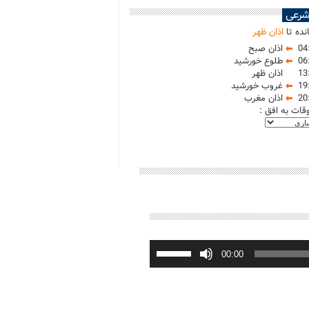
شرعی
نده تا
اذان ظهر
04
اذان صبح
06
طلوع خورشید
13
اذان ظهر
19
غروب خورشید
20
اذان مغرب
وقات به افق :
برای
افزایش
00:00
یا
کاهش
صدا
از
کلیدهای
بالا
و
پایین