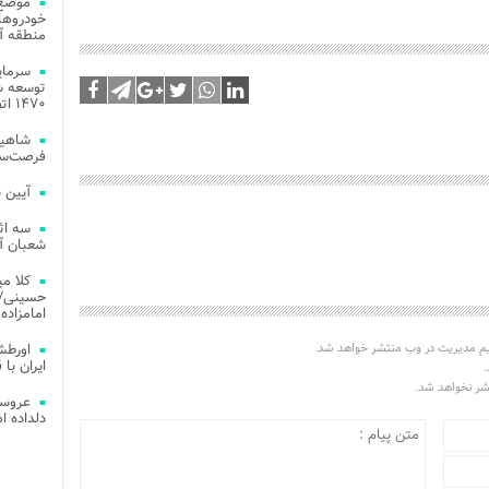
موضع 
خودروهای
منطقه آز
توسعه شب
۱۴۷۰ اتصال فیبر نوری در شهر آمل
شاهین
فرصت‌سو
آیین 
سه اث
شعبان آز
کلا می
حسینی/ ج
امامزاده
اورطش
یم مدیریت در وب منتشر خواهد شد.
ایران با قد
.
تشر نخواهد شد.
عروسی
دلداده ا