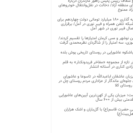
شفاف رییس پلیس راهور مازندران درباره
 منطقه آزاد/ دخالت در نقل‌وانتقال خودروهای
اد ممنوع
سرمایه گذاری ۱۸۰ میلیارد تومانی دولت چهاردهم برای
که تلفن همراه و فیبر نوری در آمل/ برقراری
 نوشهر و مس کرمان امتیازها را تقسیم کردند/
زی، سه امتیاز را از شاگردان نظرمحمدی گرفت
باشکوه عاشورایی در روستای تاریخی یوش بلده
ر تازه از مجموعه «مفاخر فریدونکنار» به قلم
ادی کناری در آستانه انتشار
زبان عاشقان اباعبدالله در تاسوعا و عاشورای
لوه‌ای ماندگار از عزاداری مردم روستای چل در
 روستای کلا
ت؛ میزبان یکی از کهن‌ترین آیین‌های عاشورایی
متی بیش از ۶۰۰ سال
 حضرت قاسم(ع) با گل‌باران و اشک هزاران
هل‌بیت(ع)