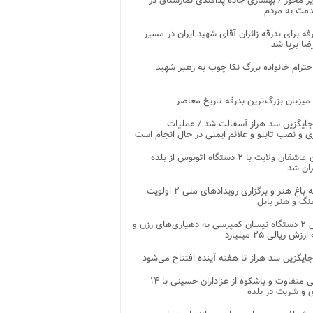
ر محور / بهسازی جاده پدافندی نمارستاق در
مت به مردم
غرفه برای بدرقه زائران آقای شهید ایران در مسیر
ضا برپا شد
احترام خانواده بزرگ نکا چوب به رهبر شهید
 میزبان بزرگ‌ترین بدرقه تاریخ معاصر
جایگزین سد هراز آسفالت شد / عملیات
ی و نصب تابلو و علائم ایمنی در حال انجام است
کاروان عاشقان ولایت با ۲ دستگاه اتوبوس از بلده
ران شد
توسعه باغ هنر و برگزاری رویدادهای ملی ۲ اولویت
نگ و هنر بابل
تحویل ۲ دستگاه نیسان کمپرسی به دهیاری‌های رزن و
زش ریالی ۲۵ میلیارد
جایگزین سد هراز تا هفته آینده افتتاح می‌شود
پذیرایی متفاوت و باشکوه از عزاداران حسینی با ۱۴
 و شربت در بلده