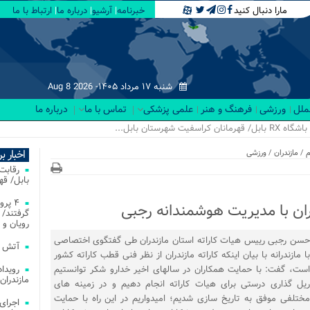
مارا دنبال کنید
خبرنامه
آرشیو
درباره ما
ارتباط با ما
شنبه ۱۷ مرداد ۱۴۰۵-
Aug 8 2026
لملل
ورزشی
فرهنگ و هنر
علمی پزشکی
تماس با ما
درباره ما
اخبار ب
م
/
مازندران
/
ورزشی
بابل/ ق
۴ پر
ران با مدیریت هوشمندانه رجبی
گرفتند/ 
رویان و 
حسن رجبی رییس هیات کاراته استان مازندران طی گفتگوی اختصاصی
آتش‌ سوزی‌ های
با مازندرانه با بیان اینکه کاراته مازندران از نظر فنی قطب کاراته کشور
است، گفت: با حمایت همکاران در سالهای اخیر خدارو شکر توانستیم
مازندران
ریل گذاری درستی برای هیات کاراته انجام دهیم و در زمینه های
مختلفی موفق به تاریخ سازی شدیم؛ امیدواریم در این راه با حمایت
اجرای