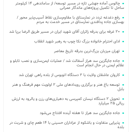
چالوس آماده جهشی تازه در مسیر توسعه/ از ساماندهی ۱۴ کیلومتر
ساحل تا تکمیل پروژه‌های ماندگار عمرانی
رفع دغدغه تردد در نمارستاق با مقاوم‌سازی نقاط آسیب‌پذیر محور /
بهسازی جاده پدافندی نمارستاق در مسیر خدمت به مردم
۲۰ غرفه برای بدرقه زائران آقای شهید ایران در مسیر طریق الرضا برپا شد
ادای احترام خانواده بزرگ نکا چوب به رهبر شهید انقلاب
تهران میزبان بزرگ‌ترین بدرقه تاریخ معاصر
جاده جایگزین سد هراز آسفالت شد / عملیات ایمن‌سازی و نصب تابلو و
علائم ایمنی در حال انجام است
کاروان عاشقان ولایت با ۲ دستگاه اتوبوس از بلده راهی تهران شد
توسعه باغ هنر و برگزاری رویدادهای ملی ۲ اولویت مهم فرهنگ و هنر
بابل
تحویل ۲ دستگاه نیسان کمپرسی به دهیاری‌های رزن و یالرود به ارزش
ریالی ۲۵ میلیارد
جاده جایگزین سد هراز تا هفته آینده افتتاح می‌شود
پذیرایی متفاوت و باشکوه از عزاداران حسینی با ۱۴ طعم چای و شربت در
بلده