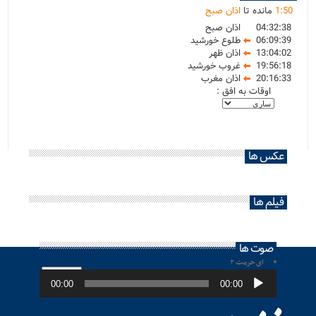
50
:
1
مانده تا
اذان صبح
04:32:38
اذان صبح
06:09:39
طلوع خورشید
13:04:02
اذان ظهر
19:56:18
غروب خورشید
20:16:33
اذان مغرب
اوقات به افق :
عکس ها
فیلم ها
صوت ها
ای حرمت ۲
پخش‌کننده
صوت
00:00
00:00