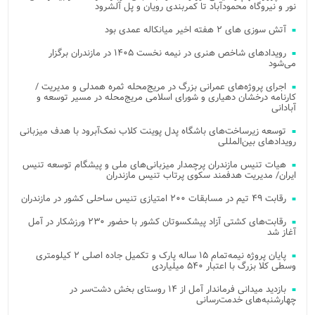
نور و نیروگاه محمودآباد تا کمربندی رویان و پل آلشرود
آتش‌ سوزی‌ های ۲ هفته اخیر میانکاله عمدی بود
رویدادهای شاخص هنری در نیمه نخست ۱۴۰۵ در مازندران برگزار
می‌شود
اجرای پروژه‌های عمرانی بزرگ در مریج‌محله ثمره همدلی و مدیریت /
کارنامه درخشان دهیاری و شورای اسلامی مریج‌محله در مسیر توسعه و
آبادانی
توسعه زیرساخت‌های باشگاه پدل پوینت کلاب نمک‌آبرود با هدف میزبانی
رویدادهای بین‌المللی
هیات تنیس مازندران پرچمدار میزبانی‌های ملی و پیشگام توسعه تنیس
ایران/ مدیریت هدفمند سکوی پرتاب تنیس مازندران
رقابت ۴۹ تیم در مسابقات ۲۰۰ امتیازی تنیس ساحلی کشور در مازندران
رقابت‌های کشتی آزاد پیشکسوتان کشور با حضور ۲۳۰ ورزشکار در آمل
آغاز شد
پایان پروژه نیمه‌تمام ۱۵ ساله پارک و تکمیل جاده اصلی ۲ کیلومتری
وسطی کلا بزرگ با اعتبار ۵۴۰ میلیاردی
بازدید میدانی فرماندار آمل از ۱۴ روستای بخش دشت‌سر در
چهارشنبه‌های خدمت‌رسانی