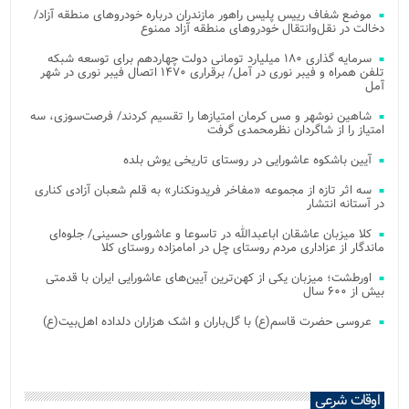
موضع شفاف رییس پلیس راهور مازندران درباره خودروهای منطقه آزاد/
دخالت در نقل‌وانتقال خودروهای منطقه آزاد ممنوع
سرمایه گذاری ۱۸۰ میلیارد تومانی دولت چهاردهم برای توسعه شبکه
تلفن همراه و فیبر نوری در آمل/ برقراری ۱۴۷۰ اتصال فیبر نوری در شهر
آمل
شاهین نوشهر و مس کرمان امتیازها را تقسیم کردند/ فرصت‌سوزی، سه
امتیاز را از شاگردان نظرمحمدی گرفت
آیین باشکوه عاشورایی در روستای تاریخی یوش بلده
سه اثر تازه از مجموعه «مفاخر فریدونکنار» به قلم شعبان آزادی کناری
در آستانه انتشار
کلا میزبان عاشقان اباعبدالله در تاسوعا و عاشورای حسینی/ جلوه‌ای
ماندگار از عزاداری مردم روستای چل در امامزاده روستای کلا
اورطشت؛ میزبان یکی از کهن‌ترین آیین‌های عاشورایی ایران با قدمتی
بیش از ۶۰۰ سال
عروسی حضرت قاسم(ع) با گل‌باران و اشک هزاران دلداده اهل‌بیت(ع)
اوقات شرعی