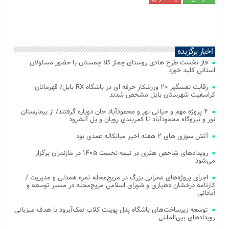
اخبار برگزیده
فاز نخست طرح هادی روستای چماز کلا چمستان با حضور مسئولان
استانی کلید خورد
رقابت نفسگیر ۲۰ ورزشکار حرفه ای در باشگاه RX بابل/ قهرمانان
کراسفیت شهرستان بابل مشخص شدند
۴ پروژه مهم و حیاتی نور و محمودآباد جان دوباره گرفتند/ از بیمارستان
نور و نیروگاه محمودآباد تا کمربندی رویان و پل آلشرود
آتش‌ سوزی‌ های ۲ هفته اخیر میانکاله عمدی بود
رویدادهای شاخص هنری در نیمه نخست ۱۴۰۵ در مازندران برگزار
می‌شود
اجرای پروژه‌های عمرانی بزرگ در مریج‌محله ثمره همدلی و مدیریت /
کارنامه درخشان دهیاری و شورای اسلامی مریج‌محله در مسیر توسعه و
آبادانی
توسعه زیرساخت‌های باشگاه پدل پوینت کلاب نمک‌آبرود با هدف میزبانی
رویدادهای بین‌المللی