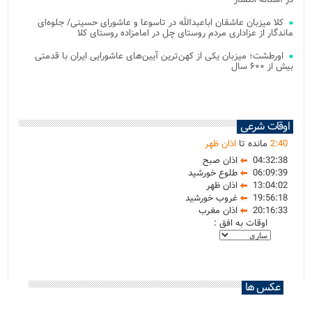
کلا میزبان عاشقان اباعبدالله در تاسوعا و عاشورای حسینی/ جلوه‌ای
ماندگار از عزاداری مردم روستای چل در امامزاده روستای کلا
اورطشت؛ میزبان یکی از کهن‌ترین آیین‌های عاشورایی ایران با قدمتی
بیش از ۶۰۰ سال
اوقات شرعی
40
:
2
مانده تا
اذان ظهر
04:32:38
اذان صبح
06:09:39
طلوع خورشید
13:04:02
اذان ظهر
19:56:18
غروب خورشید
20:16:33
اذان مغرب
اوقات به افق :
عکس ها