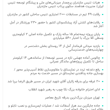
هیات تنیس مازندران پرچمدار میزبانی‌های ملی و پیشگام توسعه تنیس
ایران/ مدیریت هدفمند سکوی پرتاب تنیس مازندران
رقابت ۴۹ تیم در مسابقات ۲۰۰ امتیازی تنیس ساحلی کشور در مازندران
رقابت‌های کشتی آزاد پیشکسوتان کشور با حضور ۲۳۰ ورزشکار در آمل
آغاز شد
پایان پروژه نیمه‌تمام ۱۵ ساله پارک و تکمیل جاده اصلی ۲ کیلومتری
وسطی کلا بزرگ با اعتبار ۵۴۰ میلیاردی
بازدید میدانی فرماندار آمل از ۱۴ روستای بخش دشت‌سر در
چهارشنبه‌های خدمت‌رسانی
چالوس آماده جهشی تازه در مسیر توسعه/ از ساماندهی ۱۴ کیلومتر
ساحل تا تکمیل پروژه‌های ماندگار عمرانی
رفع دغدغه تردد در نمارستاق با مقاوم‌سازی نقاط آسیب‌پذیر محور /
بهسازی جاده پدافندی نمارستاق در مسیر خدمت به مردم
۲۰ غرفه برای بدرقه زائران آقای شهید ایران در مسیر طریق الرضا برپا شد
ادای احترام خانواده بزرگ نکا چوب به رهبر شهید انقلاب
تهران میزبان بزرگ‌ترین بدرقه تاریخ معاصر
جاده جایگزین سد هراز آسفالت شد / عملیات ایمن‌سازی و نصب تابلو و
علائم ایمنی در حال انجام است