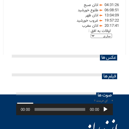
04:31:26
اذان صبح
06:08:51
طلوع خورشید
13:04:09
اذان ظهر
19:57:22
غروب خورشید
20:17:41
اذان مغرب
اوقات به افق :
عکس ها
فیلم ها
صوت ها
ای حرمت ۲
پخش‌کننده
صوت
00:00
00:00