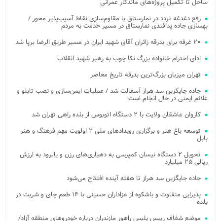
ساحل تا تکمیل پروژه‌های ماندگار عمرانی
رفع دغدغه تردد در نمارستاق با مقاوم‌سازی نقاط آسیب‌پذیر محور /
بهسازی جاده پدافندی نمارستاق در مسیر خدمت به مردم
۲۰ غرفه برای بدرقه زائران آقای شهید ایران در مسیر طریق الرضا برپا شد
ادای احترام خانواده بزرگ نکا چوب به رهبر شهید انقلاب
تهران میزبان بزرگ‌ترین بدرقه تاریخ معاصر
جاده جایگزین سد هراز آسفالت شد / عملیات ایمن‌سازی و نصب تابلو و
علائم ایمنی در حال انجام است
کاروان عاشقان ولایت با ۲ دستگاه اتوبوس از بلده راهی تهران شد
توسعه باغ هنر و برگزاری رویدادهای ملی ۲ اولویت مهم فرهنگ و هنر
بابل
تحویل ۲ دستگاه نیسان کمپرسی به دهیاری‌های رزن و یالرود به ارزش
ریالی ۲۵ میلیارد
جاده جایگزین سد هراز تا هفته آینده افتتاح می‌شود
پذیرایی متفاوت و باشکوه از عزاداران حسینی با ۱۴ طعم چای و شربت در
بلده
موضع شفاف رییس پلیس راهور مازندران درباره خودروهای منطقه آزاد/