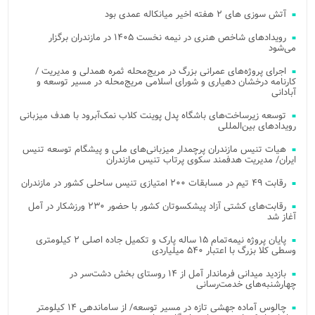
آتش‌ سوزی‌ های ۲ هفته اخیر میانکاله عمدی بود
رویدادهای شاخص هنری در نیمه نخست ۱۴۰۵ در مازندران برگزار
می‌شود
اجرای پروژه‌های عمرانی بزرگ در مریج‌محله ثمره همدلی و مدیریت /
کارنامه درخشان دهیاری و شورای اسلامی مریج‌محله در مسیر توسعه و
آبادانی
توسعه زیرساخت‌های باشگاه پدل پوینت کلاب نمک‌آبرود با هدف میزبانی
رویدادهای بین‌المللی
هیات تنیس مازندران پرچمدار میزبانی‌های ملی و پیشگام توسعه تنیس
ایران/ مدیریت هدفمند سکوی پرتاب تنیس مازندران
رقابت ۴۹ تیم در مسابقات ۲۰۰ امتیازی تنیس ساحلی کشور در مازندران
رقابت‌های کشتی آزاد پیشکسوتان کشور با حضور ۲۳۰ ورزشکار در آمل
آغاز شد
پایان پروژه نیمه‌تمام ۱۵ ساله پارک و تکمیل جاده اصلی ۲ کیلومتری
وسطی کلا بزرگ با اعتبار ۵۴۰ میلیاردی
بازدید میدانی فرماندار آمل از ۱۴ روستای بخش دشت‌سر در
چهارشنبه‌های خدمت‌رسانی
چالوس آماده جهشی تازه در مسیر توسعه/ از ساماندهی ۱۴ کیلومتر