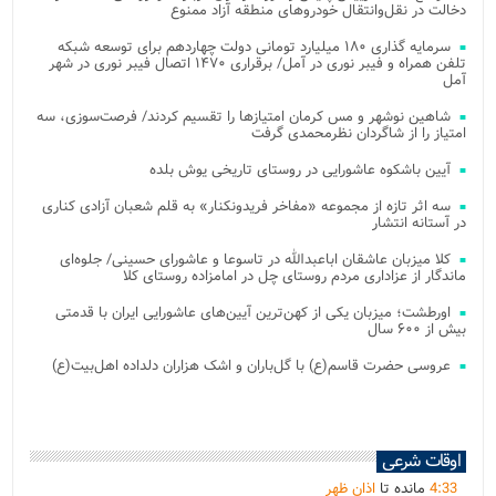
دخالت در نقل‌وانتقال خودروهای منطقه آزاد ممنوع
سرمایه گذاری ۱۸۰ میلیارد تومانی دولت چهاردهم برای توسعه شبکه
تلفن همراه و فیبر نوری در آمل/ برقراری ۱۴۷۰ اتصال فیبر نوری در شهر
آمل
شاهین نوشهر و مس کرمان امتیازها را تقسیم کردند/ فرصت‌سوزی، سه
امتیاز را از شاگردان نظرمحمدی گرفت
آیین باشکوه عاشورایی در روستای تاریخی یوش بلده
سه اثر تازه از مجموعه «مفاخر فریدونکنار» به قلم شعبان آزادی کناری
در آستانه انتشار
کلا میزبان عاشقان اباعبدالله در تاسوعا و عاشورای حسینی/ جلوه‌ای
ماندگار از عزاداری مردم روستای چل در امامزاده روستای کلا
اورطشت؛ میزبان یکی از کهن‌ترین آیین‌های عاشورایی ایران با قدمتی
بیش از ۶۰۰ سال
عروسی حضرت قاسم(ع) با گل‌باران و اشک هزاران دلداده اهل‌بیت(ع)
اوقات شرعی
33
:
4
مانده تا
اذان ظهر