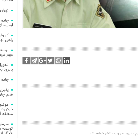
انقلاب
تهران
جاده 
ایمن‌ساز
راهی ته
مهم فره
یالرود به ار
جاده 
طعم چای
موضع 
خودروهای
منطقه آز
توسعه شب
۱۴۷۰ اتصال فیبر نوری در شهر آمل
یم مدیریت در وب منتشر خواهد شد.