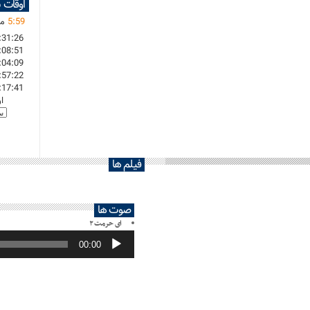
اوقات 
59
:
5
ما
:31:26
:08:51
:04:09
:57:22
:17:41
ا
فیلم ها
صوت ها
ای حرمت ۲
پخش‌کننده
صوت
00:00