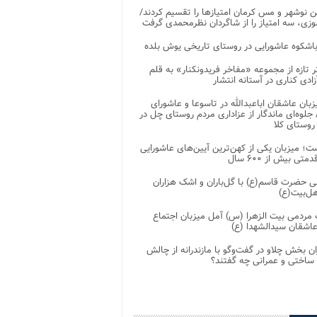
 نوشهر و مس کرمان امتیازها را تقسیم کردند/
زی، سه امتیاز را از شاگردان نظرمحمدی گرفت
باشکوه عاشورایی در روستای تاریخی یوش بلده
ر تازه از مجموعه «مفاخر فریدونکنار» به قلم
ادی کناری در آستانه انتشار
زبان عاشقان اباعبدالله در تاسوعا و عاشورای
لوه‌ای ماندگار از عزاداری مردم روستای چل در
 روستای کلا
ت؛ میزبان یکی از کهن‌ترین آیین‌های عاشورایی
متی بیش از ۶۰۰ سال
 حضرت قاسم(ع) با گل‌باران و اشک هزاران
هل‌بیت(ع)
مردمی بیت‌ الزهرا (س) آمل میزبان اجتماع
عاشقان سیدالشهدا (ع)
ان بخش چلاو در گفت‌وگو با مازندرانه از چالش
 ساختی و عمرانی چه گفتند؟