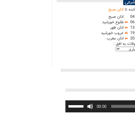
شرعی
نده تا
اذان صبح
04
اذان صبح
06
طلوع خورشید
13
اذان ظهر
19
غروب خورشید
20
اذان مغرب
وقات به افق :
برای
افزایش
00:00
یا
کاهش
صدا
از
کلیدهای
بالا
و
پایین
استفاده
کنید.