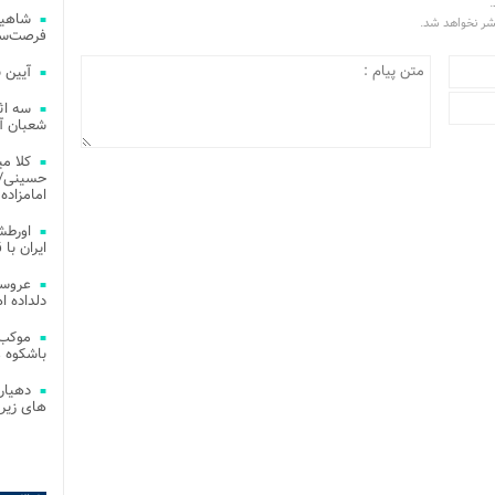
.
شاهین
تشر نخواهد شد.
فرصت‌سو
آیین 
سه اث
شعبان آز
کلا می
حسینی/ ج
امامزاده
اورطش
ایران با قد
عروسی
دلداده ا
موکب 
باشکوه 
دهیار
های زیر