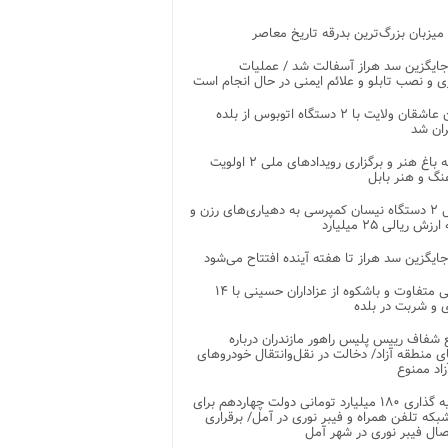
 میزبان بزرگ‌ترین بدرقه تاریخ معاصر
جایگزین سد هراز آسفالت شد / عملیات
ی و نصب تابلو و علائم ایمنی در حال انجام است
کاروان عاشقان ولایت با ۲ دستگاه اتوبوس از بلده
ران شد
توسعه باغ هنر و برگزاری رویدادهای ملی ۲ اولویت
نگ و هنر بابل
تحویل ۲ دستگاه نیسان کمپرسی به دهیاری‌های رزن و
زش ریالی ۲۵ میلیارد
جایگزین سد هراز تا هفته آینده افتتاح می‌شود
پذیرایی متفاوت و باشکوه از عزاداران حسینی با ۱۴
 و شربت در بلده
شفاف رییس پلیس راهور مازندران درباره
 منطقه آزاد/ دخالت در نقل‌وانتقال خودروهای
اد ممنوع
سرمایه گذاری ۱۸۰ میلیارد تومانی دولت چهاردهم برای
که تلفن همراه و فیبر نوری در آمل/ برقراری