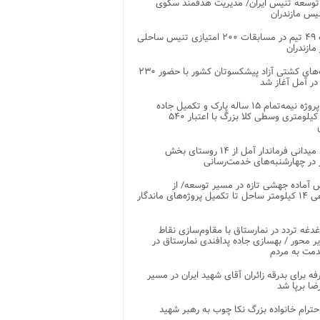
توسعه تنیس ایران/ مدیریت هدفمند سکوی
یس مازندران
رقابت ۴۹ تیم در مسابقات ۲۰۰ امتیازی تنیس ساحلی
مازندران
رقابت‌های کشتی آزاد پیشکسوتان کشور با حضور ۲۳۰
در آمل آغاز شد
پایان پروژه نیمه‌تمام ۱۵ ساله پارک و تکمیل جاده
اصلی ۲ کیلومتری وسطی کلا بزرگ با اعتبار ۵۴۰
بازدید میدانی فرماندار آمل از ۱۴ روستای بخش
در چهارشنبه‌های خدمت‌رسانی
 آماده جهشی تازه در مسیر توسعه/ از
ساماندهی ۱۴ کیلومتر ساحل تا تکمیل پروژه‌های ماندگار
غدغه تردد در نمارستاق با مقاوم‌سازی نقاط
ر محور / بهسازی جاده پدافندی نمارستاق در
مت به مردم
غرفه برای بدرقه زائران آقای شهید ایران در مسیر
ضا برپا شد
احترام خانواده بزرگ نکا چوب به رهبر شهید