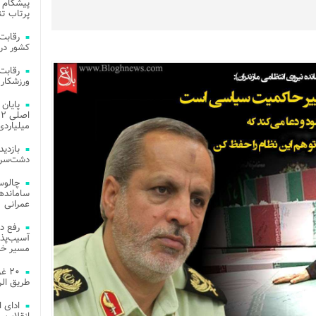
پیشگام 
پرتاب تن
کشور در 
ورزشکار 
میلیاردی
دشت‌سر 
چالوس
عمرانی
رفع د
آسیب‌پذی
مسیر خد
۲۰ 
طریق الر
ادای 