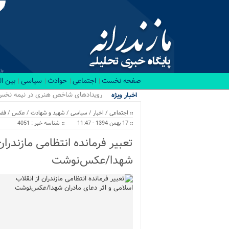
صفحه نخست
اجتماعی
حوادث
سیاسی
بین ا
رویدادهای شاخص هنری در نیمه نخست ۱۴۰۵ د
اخبار ویژه
اجتماعی
/
اخبار
/
سیاسی
/
شهید و شهادت
/
عکس
/
فضا
17 بهمن 1394 - 11:47
شناسه خبر : 4051
تعبیر فرمانده انتظامی مازندران
شهدا/عکس‌نوشت