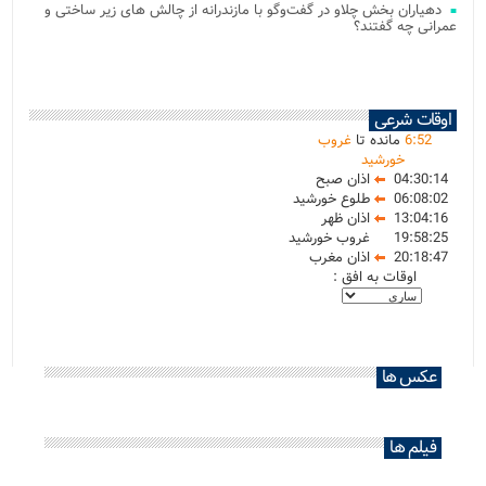
دهیاران بخش چلاو در گفت‌وگو با مازندرانه از چالش های زیر ساختی و
عمرانی چه گفتند؟
اوقات شرعی
52
:
6
مانده تا
غروب
خورشید
04:30:14
اذان صبح
06:08:02
طلوع خورشید
13:04:16
اذان ظهر
19:58:25
غروب خورشید
20:18:47
اذان مغرب
اوقات به افق :
عکس ها
فیلم ها