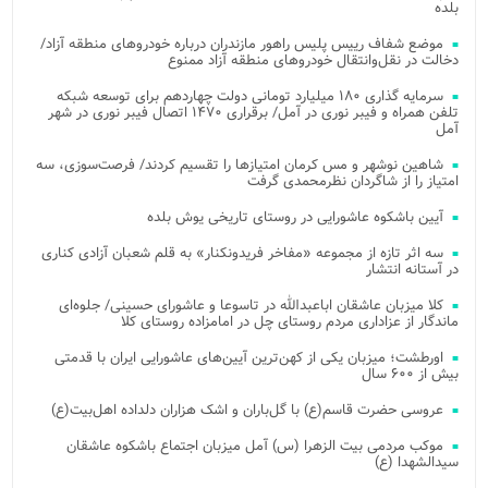
بلده
موضع شفاف رییس پلیس راهور مازندران درباره خودروهای منطقه آزاد/
دخالت در نقل‌وانتقال خودروهای منطقه آزاد ممنوع
سرمایه گذاری ۱۸۰ میلیارد تومانی دولت چهاردهم برای توسعه شبکه
تلفن همراه و فیبر نوری در آمل/ برقراری ۱۴۷۰ اتصال فیبر نوری در شهر
آمل
شاهین نوشهر و مس کرمان امتیازها را تقسیم کردند/ فرصت‌سوزی، سه
امتیاز را از شاگردان نظرمحمدی گرفت
آیین باشکوه عاشورایی در روستای تاریخی یوش بلده
سه اثر تازه از مجموعه «مفاخر فریدونکنار» به قلم شعبان آزادی کناری
در آستانه انتشار
کلا میزبان عاشقان اباعبدالله در تاسوعا و عاشورای حسینی/ جلوه‌ای
ماندگار از عزاداری مردم روستای چل در امامزاده روستای کلا
اورطشت؛ میزبان یکی از کهن‌ترین آیین‌های عاشورایی ایران با قدمتی
بیش از ۶۰۰ سال
عروسی حضرت قاسم(ع) با گل‌باران و اشک هزاران دلداده اهل‌بیت(ع)
موکب مردمی بیت‌ الزهرا (س) آمل میزبان اجتماع باشکوه عاشقان
سیدالشهدا (ع)