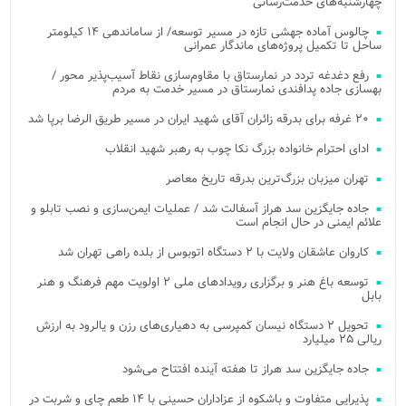
چهارشنبه‌های خدمت‌رسانی
چالوس آماده جهشی تازه در مسیر توسعه/ از ساماندهی ۱۴ کیلومتر
ساحل تا تکمیل پروژه‌های ماندگار عمرانی
رفع دغدغه تردد در نمارستاق با مقاوم‌سازی نقاط آسیب‌پذیر محور /
بهسازی جاده پدافندی نمارستاق در مسیر خدمت به مردم
۲۰ غرفه برای بدرقه زائران آقای شهید ایران در مسیر طریق الرضا برپا شد
ادای احترام خانواده بزرگ نکا چوب به رهبر شهید انقلاب
تهران میزبان بزرگ‌ترین بدرقه تاریخ معاصر
جاده جایگزین سد هراز آسفالت شد / عملیات ایمن‌سازی و نصب تابلو و
علائم ایمنی در حال انجام است
کاروان عاشقان ولایت با ۲ دستگاه اتوبوس از بلده راهی تهران شد
توسعه باغ هنر و برگزاری رویدادهای ملی ۲ اولویت مهم فرهنگ و هنر
بابل
تحویل ۲ دستگاه نیسان کمپرسی به دهیاری‌های رزن و یالرود به ارزش
ریالی ۲۵ میلیارد
جاده جایگزین سد هراز تا هفته آینده افتتاح می‌شود
پذیرایی متفاوت و باشکوه از عزاداران حسینی با ۱۴ طعم چای و شربت در