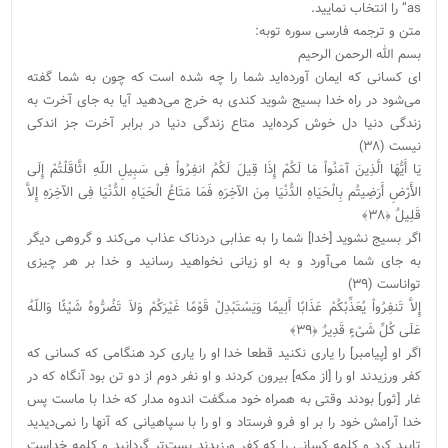
as” را انتخاب نمایید.
متن و ترجمه فارسی سوره توبه:
بسم الله الرحمن الرحیم
اى کسانى که ایمان آورده‌‏اید شما را چه شده است که چون به شما گفته
مى‏‌شود در راه خدا بسیج ‏شوید کندى به خرج مى‌‏دهید آیا به جاى آخرت به
زندگى دنیا دل خوش کرده‌‏اید متاع زندگى دنیا در برابر آخرت جز اندکى
نیست (۳۸)
یَا أَیُّهَا الَّذِینَ آمَنُواْ مَا لَکُمْ إِذَا قِیلَ لَکُمُ انفِرُواْ فِی سَبِیلِ اللّهِ اثَّاقَلْتُمْ إِلَى
الأَرْضِ أَرَضِیتُم بِالْحَیَاهِ الدُّنْیَا مِنَ الآخِرَهِ فَمَا مَتَاعُ الْحَیَاهِ الدُّنْیَا فِی الآخِرَهِ إِلاَّ
قَلِیلٌ ﴿۳۸﴾
اگر بسیج نشوید [خدا] شما را به عذابى دردناک عذاب مى‏‌کند و گروهى دیگر
به جاى شما مى‏‌آورد و به او زیانى نخواهید رسانید و خدا بر هر چیزى
تواناست (۳۹)
إِلاَّ تَنفِرُواْ یُعَذِّبْکُمْ عَذَابًا أَلِیمًا وَیَسْتَبْدِلْ قَوْمًا غَیْرَکُمْ وَلاَ تَضُرُّوهُ شَیْئًا وَاللّهُ
عَلَى کُلِّ شَیْءٍ قَدِیرٌ ﴿۳۹﴾
اگر او [پیامبر] را یارى نکنید قطعا خدا او را یارى کرد هنگامى که کسانى که
کفر ورزیدند او را [از مکه] بیرون کردند و او نفر دوم از دو تن بود آنگاه که در
غار [ثور] بودند وقتى به همراه خود مى‏گفت اندوه مدار که خدا با ماست پس
خدا آرامش خود را بر او فرو فرستاد و او را با سپاهیانى که آنها را نمى‌دیدید
تایید کرد و کلمه کسانى را که کفر ورزیدند پست‏‌تر گردانید و کلمه خداست