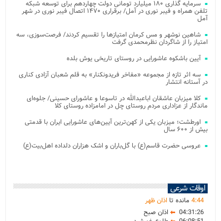
سرمایه گذاری ۱۸۰ میلیارد تومانی دولت چهاردهم برای توسعه شبکه
تلفن همراه و فیبر نوری در آمل/ برقراری ۱۴۷۰ اتصال فیبر نوری در شهر
آمل
شاهین نوشهر و مس کرمان امتیازها را تقسیم کردند/ فرصت‌سوزی، سه
امتیاز را از شاگردان نظرمحمدی گرفت
آیین باشکوه عاشورایی در روستای تاریخی یوش بلده
سه اثر تازه از مجموعه «مفاخر فریدونکنار» به قلم شعبان آزادی کناری
در آستانه انتشار
کلا میزبان عاشقان اباعبدالله در تاسوعا و عاشورای حسینی/ جلوه‌ای
ماندگار از عزاداری مردم روستای چل در امامزاده روستای کلا
اورطشت؛ میزبان یکی از کهن‌ترین آیین‌های عاشورایی ایران با قدمتی
بیش از ۶۰۰ سال
عروسی حضرت قاسم(ع) با گل‌باران و اشک هزاران دلداده اهل‌بیت(ع)
اوقات شرعی
44
:
4
مانده تا
اذان ظهر
04:31:26
اذان صبح