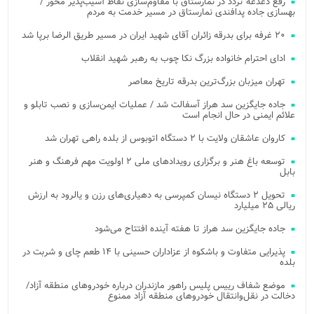
رفع دغدغه تردد در نمارستاق با مقاوم‌سازی نقاط آسیب‌پذیر محور /
بهسازی جاده پدافندی نمارستاق در مسیر خدمت به مردم
۲۰ غرفه برای بدرقه زائران آقای شهید ایران در مسیر طریق الرضا برپا شد
ادای احترام خانواده بزرگ نکا چوب به رهبر شهید انقلاب
تهران میزبان بزرگ‌ترین بدرقه تاریخ معاصر
جاده جایگزین سد هراز آسفالت شد / عملیات ایمن‌سازی و نصب تابلو و
علائم ایمنی در حال انجام است
کاروان عاشقان ولایت با ۲ دستگاه اتوبوس از بلده راهی تهران شد
توسعه باغ هنر و برگزاری رویدادهای ملی ۲ اولویت مهم فرهنگ و هنر
بابل
تحویل ۲ دستگاه نیسان کمپرسی به دهیاری‌های رزن و یالرود به ارزش
ریالی ۲۵ میلیارد
جاده جایگزین سد هراز تا هفته آینده افتتاح می‌شود
پذیرایی متفاوت و باشکوه از عزاداران حسینی با ۱۴ طعم چای و شربت در
بلده
موضع شفاف رییس پلیس راهور مازندران درباره خودروهای منطقه آزاد/
دخالت در نقل‌وانتقال خودروهای منطقه آزاد ممنوع