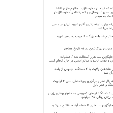
غدغه تردد در نمارستاق با مقاوم‌سازی نقاط
ر محور / بهسازی جاده پدافندی نمارستاق در
مت به مردم
غرفه برای بدرقه زائران آقای شهید ایران در مسیر
ضا برپا شد
احترام خانواده بزرگ نکا چوب به رهبر شهید
 میزبان بزرگ‌ترین بدرقه تاریخ معاصر
جایگزین سد هراز آسفالت شد / عملیات
ی و نصب تابلو و علائم ایمنی در حال انجام است
کاروان عاشقان ولایت با ۲ دستگاه اتوبوس از بلده
ران شد
توسعه باغ هنر و برگزاری رویدادهای ملی ۲ اولویت
نگ و هنر بابل
تحویل ۲ دستگاه نیسان کمپرسی به دهیاری‌های رزن و
زش ریالی ۲۵ میلیارد
جایگزین سد هراز تا هفته آینده افتتاح می‌شود