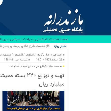
صفحه نخست
اجتماعی
حوادث
سیاسی
بین ا
رقابت نفس_
اخبار ویژه
اجتماعی
/
اخبار برگزیده
/
اسلایدر
/
اقتصادی
/
پیشنهاد سر
26 اسفند 1403 - 18:01
شناسه خبر : 156146
به همت مرکز نیکوکاری ش ه د ا ی لاریجان انجام شد؛
میلیارد ریال