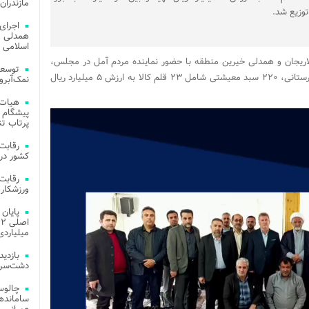
مازندران
توزیع شد.
اجرای
همدلی و
اسلامی م
اریجان و همدلی خیرین منطقه با حضور نماینده مردم آمل در مجلس،
توسعه
امام جمعه و بخشدار لاریجان و دیگر مسولان شهرستانی، ۲۲۰ سبد معیشتی شامل ۲۳ قلم کالا به ارزش ۵ میلیارد ریال
نمک‌آبرو
هیات 
پیشگام 
پرتاب تن
کشور در 
ورزشکار 
میلیاردی
دشت‌سر 
چالوس