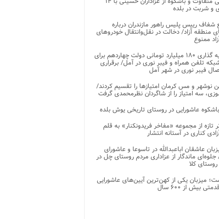
پذیرایی متفاوت و باشکوه از عزاداران حسینی با ۱۴
 و شربت در بلده
شفاف رییس پلیس راهور مازندران درباره
 منطقه آزاد/ دخالت در نقل‌وانتقال خودروهای
اد ممنوع
سرمایه گذاری ۱۸۰ میلیارد تومانی دولت چهاردهم برای
که تلفن همراه و فیبر نوری در آمل/ برقراری
 نوشهر و مس کرمان امتیازها را تقسیم کردند/
زی، سه امتیاز را از شاگردان نظرمحمدی گرفت
باشکوه عاشورایی در روستای تاریخی یوش بلده
ر تازه از مجموعه «مفاخر فریدونکنار» به قلم
ادی کناری در آستانه انتشار
زبان عاشقان اباعبدالله در تاسوعا و عاشورای
لوه‌ای ماندگار از عزاداری مردم روستای چل در
 روستای کلا
ت؛ میزبان یکی از کهن‌ترین آیین‌های عاشورایی
متی بیش از ۶۰۰ سال