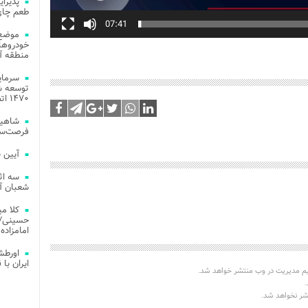
طعم چای
07:41
موضع 
خودروهای
منطقه آز
توسعه شب
۱۴۷۰ اتصال فیبر نوری در شهر آمل
شاهین
فرصت‌سو
آیین 
سه اث
شعبان آز
کلا می
حسینی/ ج
امامزاده
اورطش
ایران با قد
یم مدیریت در وب منتشر خواهد شد.
.
تشر نخواهد شد.