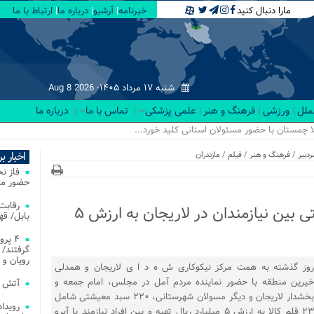
مارا دنبال کنید
خبرنامه
آرشیو
درباره ما
ارتباط با ما
شنبه ۱۷ مرداد ۱۴۰۵-
Aug 8 2026
لملل
ورزشی
فرهنگ و هنر
علمی پزشکی
تماس با ما
درباره ما
اخبار ب
دبیر
/
فرهنگ و هنر
/
فیلم
/
مازندران
فاز ن
حضور مس
تهیه و توزیع ۲۲۰ بسته معیشتی بین نیازمندان در لاریجان به ارزش ۵
بابل/ ق
۴ پر
گرفتند/ 
رویان و 
روز گذشته به همت مرکز نیکوکاری ش ه د ا ی لاریجان و همدلی
خیرین منطقه با حضور نماینده مردم آمل در مجلس، امام جمعه و
آتش‌ سوزی‌ های
بخشدار لاریجان و دیگر مسولان شهرستانی، ۲۲۰ سبد معیشتی شامل
۲۳ قلم کالا به ارزش ۵ میلیارد ریال تهیه و بین افراد نیازمند با آبرو