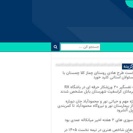
رگزیده
خست طرح هادی روستای چماز کلا چمستان با
ئولان استانی کلید خورد
رقابت نفسگیر ۲۰ ورزشکار حرفه ای در باشگاه RX
هرمانان کراسفیت شهرستان بابل مشخص شدند
وژه مهم و حیاتی نور و محمودآباد جان دوباره
از بیمارستان نور و نیروگاه محمودآباد تا کمربندی
پل آلشرود
 ۲ هفته اخیر میانکاله عمدی بود
رویدادهای شاخص هنری در نیمه نخست ۱۴۰۵ در