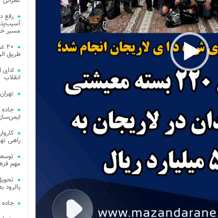
عمرانی
رفع د
آسیب‌پذی
مسیر خد
۲۰ 
طریق الر
ادای 
انقلاب
تهران
جاده 
ایمن‌ساز
راهی ته
مهم فره
یالرود به ار
جاده 