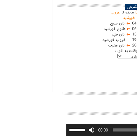
شرعی
مانده تا
غروب
خورشید
04
اذان صبح
06
طلوع خورشید
13
اذان ظهر
19
غروب خورشید
20
اذان مغرب
وقات به افق :
برای
افزایش
00:00
یا
کاهش