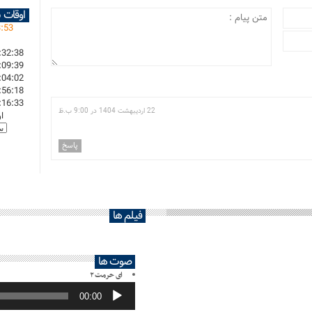
اوقات 
3
:
53
:32:38
:09:39
:04:02
:56:18
:16:33
22 اردیبهشت 1404 در 9:00 ب.ظ
ا
پاسخ
فیلم ها
صوت ها
ای حرمت ۲
پخش‌کننده
صوت
00:00