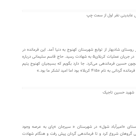
 عابدینی نفر اول از سمت چپ
ن تاجیک در اولین روزهای بهار سال ۱۳۴۲در روستای شادبهار از توابع شهرستان کهنوج به دنیا آمد. این فرمانده در
سرمای بهمن ماه سال ۱۳۶۵دراطراف «نهر جاسم» در جریان عملیات کربلای۵ به شهادت رسید. حاج قاسم سلیمانی درباره
ن حسین فرماندهی می‌کرد. جا دارد بگویم که بسیجیان کهنوج یتیم
 کربلا» بود اما امید لشکر ما بود.»
شهید حسین تاجیک
ری شمسی در روستای «امیرآباد شول» در شهرستان « سیرجان »پای به عرصه وجود
دهی گروهان شروع کرد و تا فرماندهی گردان پیش رفت و هنگام شهادت