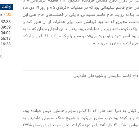
جنگ تحمیلی دست از کار شست و به جبهه رفت. در دوران دفاع مقدس فرمانده «گردان ۴۱۲ فاطمه الزهرا(س)» از
اوقات 
لشکر۴۱ ثارالله بود. این فرمانه دلاور یکی از همرزمان حاج قاسم سلیمانی بود که در عملیات «کربلای ۵» و روز ۱۹ دی ماه
32
:
7
ما
مد. بنا به روایت حاج قاسم سلیمانی،« یکی از خصلت‌های حاج علی این
نداشت معبری که بنا بود گردانش شب برای عملیات از آن عبور کند را
:32:38
:09:39
 نکرده باشد زیر بار عملیات برود. یعنی تا آن انتهای میدان که ما به
:04:02
 بود اسیر شود و لو برود می‌رفت و معبر را چک می‌کرد. لذا قبل از اینکه
:56:18
 می‌رفت و میدان را می‌دید.»
:16:33
ا
حاج قاسم سلیمانی و شهیدعلی عابدینی
تای کورگه استان گیلان به دنیا آمد. علی که تا کلاس سوم راهنمایی درس خوانده بود،
ست و پا کرده بود درب سازی می‌کرد. با شروع جنگ تحمیلی عابدینی به
جبهه رفت و پس از مدتی «فرماندهی گردان ۴۱۰ غواص لشکر ۴۱ ثارالله» را بر عهده گرفت. علی سرانجام دی سال ۱۳۶۵