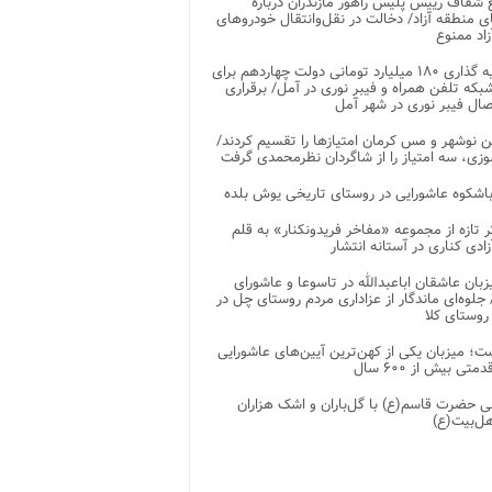
شفاف رییس پلیس راهور مازندران درباره
 منطقه آزاد/ دخالت در نقل‌وانتقال خودروهای
اد ممنوع
سرمایه گذاری ۱۸۰ میلیارد تومانی دولت چهاردهم برای
که تلفن همراه و فیبر نوری در آمل/ برقراری
 نوشهر و مس کرمان امتیازها را تقسیم کردند/
زی، سه امتیاز را از شاگردان نظرمحمدی گرفت
باشکوه عاشورایی در روستای تاریخی یوش بلده
ر تازه از مجموعه «مفاخر فریدونکنار» به قلم
ادی کناری در آستانه انتشار
زبان عاشقان اباعبدالله در تاسوعا و عاشورای
لوه‌ای ماندگار از عزاداری مردم روستای چل در
 روستای کلا
ت؛ میزبان یکی از کهن‌ترین آیین‌های عاشورایی
متی بیش از ۶۰۰ سال
 حضرت قاسم(ع) با گل‌باران و اشک هزاران
هل‌بیت(ع)