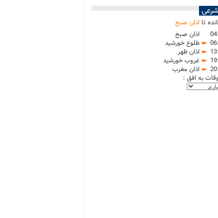
شرعی
نده تا
اذان صبح
04
اذان صبح
06
طلوع خورشید
13
اذان ظهر
19
غروب خورشید
20
اذان مغرب
وقات به افق :