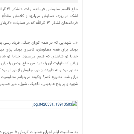
حاج قا
اشک می‌ریزد، صدایش می‌لرزد و کلامش مقطّع 
فرماندهان لشکر ۴۱ ثارالله که در عملیات «کربلای۵» به شهادت رسیده‌اند می‌گوید:
«… شهدایی که در همه کوران جنگ، فریاد رسی بود
بودند برای همه مظلومان، ناصری بودند برای دی
خدایا تو شاهدی که قلبم می‌سوزد. خدایا تو شا
زبانی که طهارت آن را ندارد من حاج یونس را برای
نه نور بود و نه تابیده از نور. جلوه‌ای از نور او 
برای شما تشریح کنم؟ چگونه می‌توانم مظلومیت
شهید و پر رنج عابدینی، تاجیک، شول، میر حسینی
به مناسبت ایا