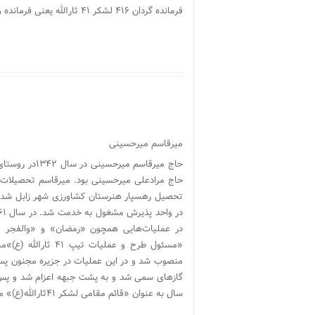
فرمانده گردان ۴۱۶ لشکر ۴۱ ثارالله یعنی فرمانده واحد ادوات(ضد زره)لشکر ۴۱ ثارالله بود.
میرقاسم میرحسینی
حاج میرقاسم م
حاج مرادعلی میرحسینی بود. میرقاسم تحصیلات ابتد
در عملیات‌هایی همچون «رمضان» و «والفجر مقد
«مسئول طرح و عملیا
منصوب شد و در این عملیات در جزیره مجنون پس ا
سال به عنوان «قائم مقامی لشکر ۴۱ثارالله(ع)» معرفی شد.