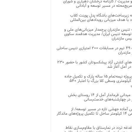
 مدیریت / کارنامه درخشان دهیاری و شورای
ریج‌محله در مسیر توسعه و آبادانی
 زیرساخت‌های باشگاه پدل پوینت کلاب
د با هدف میزبانی رویدادهای بین‌المللی
تنیس مازندران پرچمدار میزبانی‌های ملی و
توسعه تنیس ایران/ مدیریت هدفمند سکوی
یس مازندران
رقابت ۴۹ تیم در مسابقات ۲۰۰ امتیازی تنیس ساحلی
مازندران
رقابت‌های کشتی آزاد پیشکسوتان کشور با حضور ۲۳۰
در آمل آغاز شد
پایان پروژه نیمه‌تمام ۱۵ ساله پارک و تکمیل جاده
اصلی ۲ کیلومتری وسطی کلا بزرگ با اعتبار ۵۴۰
بازدید میدانی فرماندار آمل از ۱۴ روستای بخش
در چهارشنبه‌های خدمت‌رسانی
 آماده جهشی تازه در مسیر توسعه/ از
ساماندهی ۱۴ کیلومتر ساحل تا تکمیل پروژه‌های ماندگار
غدغه تردد در نمارستاق با مقاوم‌سازی نقاط