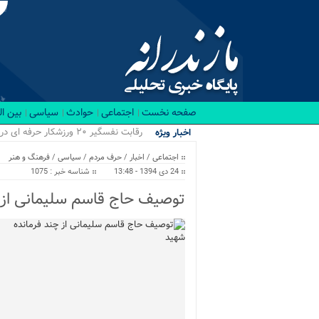
صفحه نخست
اجتماعی
حوادث
سیاسی
بین ا
۴ پروژه_
اخبار ویژه
اجتماعی
/
اخبار
/
حرف مردم
/
سیاسی
/
فرهنگ و هنر
24 دی 1394 - 13:48
شناسه خبر : 1075
توصیف حاج قاسم سلیمانی از 