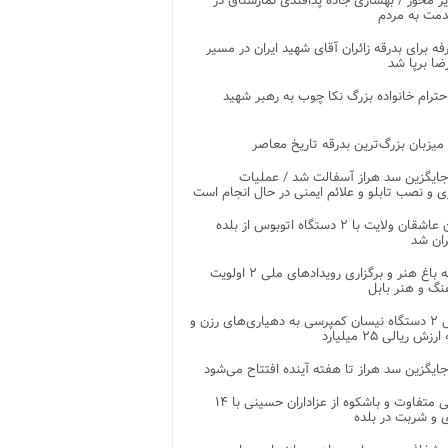
ر محور / بهسازی جاده پدافندی نمارستاق در
مت به مردم
غرفه برای بدرقه زائران آقای شهید ایران در مسیر
ضا برپا شد
احترام خانواده بزرگ نکا چوب به رهبر شهید
 میزبان بزرگ‌ترین بدرقه تاریخ معاصر
جایگزین سد هراز آسفالت شد / عملیات
ی و نصب تابلو و علائم ایمنی در حال انجام است
کاروان عاشقان ولایت با ۲ دستگاه اتوبوس از بلده
ران شد
توسعه باغ هنر و برگزاری رویدادهای ملی ۲ اولویت
نگ و هنر بابل
تحویل ۲ دستگاه نیسان کمپرسی به دهیاری‌های رزن و
زش ریالی ۲۵ میلیارد
جایگزین سد هراز تا هفته آینده افتتاح می‌شود
پذیرایی متفاوت و باشکوه از عزاداران حسینی با ۱۴
 و شربت در بلده