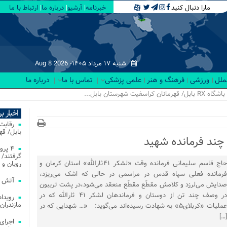
مارا دنبال کنید
خبرنامه
آرشیو
درباره ما
ارتباط با ما
شنبه ۱۷ مرداد ۱۴۰۵-
Aug 8 2026
لملل
ورزشی
فرهنگ و هنر
علمی پزشکی
تماس با ما
درباره ما
اخبار ب
بابل/ ق
چند فرمانده شهید
۴ پر
گرفتند/ 
حاج قاسم سلیمانی فرمانده وقت «لشکر ۴۱ثارالله» استان کرمان و
رویان و 
فرمانده فعلی سپاه قدس در مراسمی در حالی که اشک می‌ریزد،
آتش‌ سوزی‌ های
صدایش می‌لرزد و کلامش مقطّع مقطّع منعقد می‌شود،در پشت تریبون
در وصف چند تن از دوستان و فرماندهان لشکر ۴۱ ثارالله که در
مازندران
عملیات «کربلای۵» به شهادت رسیده‌اند می‌گوید: «… شهدایی که در
[…]
اجرای