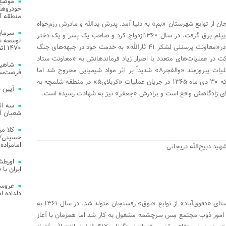
موضع 
خودروهای
منطقه آز
 خرداد ۱۳۴۰ در روستای دریجان از توابع شهرستان «بم» به دنیا آمد. پدرش یدالله و مادرش رزم‌خواه
نام داشت.تا پایان مقطع متوسطه درس خواند ودیپلم برق گرفت. در سال ۱۳۶۰ازدواج کرد و صاحب یک پسر و یک دختر
توسعه شب
شد. به عنوان پاسدار در جبهه حضور یافت. مدتی در«معاونت پرسنلی لشکر ۴۱ ثارالله» به خدمت خود در جبهه‌های جنگ
۱۴۷۰ اتصال فیبر نوری در شهر آمل
شرکت در عملیات‌های متعدد با اصرار زیاد فرماندهانش به «معاونت ستاد
شاهین
لشکر پیروز ۴۱ ثارالله» مصوب شد. شهید در عملیات پیروزمند «والفجر۸» شدیداً بر اثر مواد شیمیایی مجروح شد اما
فرصت‌سو
پیش از آنکه بهبودی یابد در جبهه حاضر شد تا اینکه ۳۰ دی ماه ۱۳۶۵ در جریان عملیات «کربلای۵» در منطقه شلمچه به
آیین 
هدای زادگاهش واقع است و برادرش «جعفر» نیز به شهادت رسیده است.
سه اث
شعبان آز
کلا می
حسینی/ ج
امامزاده
هید ذبیح‌الله دریجانی
اورطش
ایران با قد
عروسی
دلداده ا
حاج‌علی محمدی‌پور فرزند جواد سال ۱۳۳۸ در روستای «دقوق‌آباد» از توابع «نوق» رفسنجان متولد شد. در سال ۱۳۶۱ به
امور ذوب مجتمع مِس سرچشمه مشغول به کار شد اما همزمان با آغاز