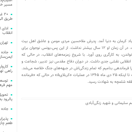
آسیب‌پذی
مسیر خد
۲۰ 
طریق الر
ادای 
انقلاب
ل ۱۳۴۰ شمسی در زنگی‌آباد کرمان به دنیا آمد. پدرش ملاحسین مردی مومن و عاشق اهل بیت
تهران
(ع) بود. پدر یونس در سن ۷۵ سالگی از دنیا رفت. در آن زمان او ۱۲ سال بیشتر نداشت. از این پس،یونس نوجوان برای
جاده 
اندن، به کارگری روی آورد. با شروع زمزمه‌های انقلاب، در حالی که
ایمن‌ساز
ی انقلابی نقشی جدی داشت. در دوران دفاع مقدس نیز تدبیر، شجاعت و
ا فرماندهی بنامیم که تمام زندگی‌اش در جبهه‌های جنگ خلاصه می‌شد.
راهی ته
با آغاز جنگ تحمیلی عراق علیه ایران به جبهه رفت تا اینکه ۲۵ دی ماه ۱۳۶۵ در عملیات «کربلای۵» در حالی که «فرمانده
مهم فره
یالرود به ار
 سلیمانی و شهید زنگی‌آبادی
جاده 
طعم چای