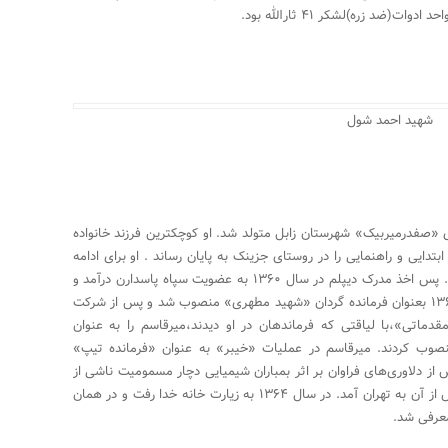
شهید احمد شول
یرحسینی در سال ۱۳۴۲در روستای «صفدرمیربیک» شهرستان زابل متولد شد. او کوچکترین فرزند خانواده
ایی و راهنمایی را در روستای جزینک به پایان رساند . او برای ادامه
تحصیل رهسپار هنرستان کشاورزی شهر زابل شد. پس اخذ مدرک دیپلم در سال ۱۳۶۰ به عضویت سپاه پاسدارن درآمد و
در واحد پذیرش مشغول به خدمت شد. در سال ۱۳۶۱ بعنوان فرمانده گردان «شهید مطهری» منصوب شد و پس از شرکت
ماتی»،با لیاقتی که فرماندهان در او دیدند،میرقاسم را به عنوان
ت تیپ ۴۱ ثارالله (ع)»منصوب کردند. میرقاسم در عملیات «خیبر» به عنوان «فرمانده تیپ»
ز دلاوری‌های فراوان بر اثر بمباران شیمیایی دچار مسمومیت ناشی از
گازهای سمی شد و به پشت جبهه اعزام شد و پس از آن به تهران آمد. در سال ۱۳۶۴ به زیارت خانه خدا رفت و در همان