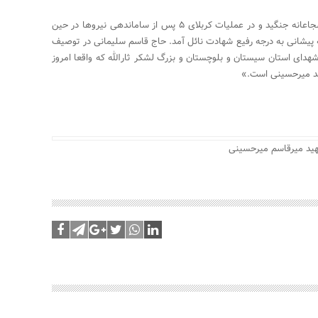
او در عملیات‌های «کربلای ۴ » و «کربلای ۵ » شجاعانه جنگید و در عملیات کربلای ۵ پس از ساماندهی نیروها در حین
 پیشانی به درجه رفیع شهادت نائل آمد. حاج قاسم سلیمانی در توصیف
هدای استان سیستان و بلوچستان و بزرگ لشکر ثارالله که واقعا امروز
ید میرحسینی است.»
ید میرقاسم میرحسینی