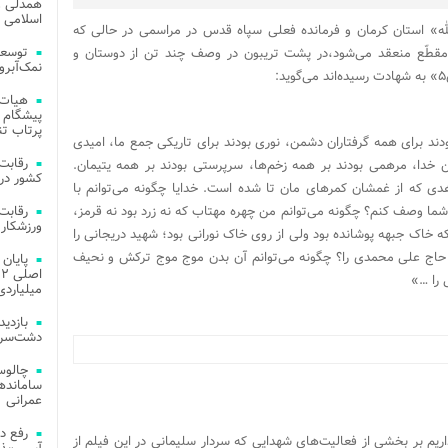
همدلی و
اسلامی م
سم سلیمانی فرمانده وقت «لشکر ۴۱ثارالله» استان کرمان و فرمانده فعلی سپاه قدس در مراسمی در حالی که
توسعه
مقطّع منعقد می‌شود،در پشت تریبون در وصف چند تن از دوستان و
نمک‌آبرو
هیات 
پیشگام 
پرتاب تن
ند برای همه گرفتاران دشمن، نوری بودند برای تاریکی جمع ما، امیدی
ن خدا، مرهمی بودند بر همه زخم‌ها، سرپرستی بودند بر همه یتیمان.
کشور در 
هدی که از غمشان کمرهای مان تا شده است. خدایا چگونه می‌توانم با
 شما وصف کنم؟ چگونه می‌توانم من چهره مهتاب که نه زرد بود نه قرمز،
ورزشکار 
بود که خاک جبهه پوشانده بود ولی از روی خاک نورانی بود؛ شهید دریجانی را
 حاج علی محمدی را؟ چگونه می‌توانم آن بدن موج موج ترکش و نحیف
 را …»
میلیاردی
دشت‌سر 
چالوس
عمرانی
رفع د
م اجرای عملیات کربلای ۵ مروری داریم بر بخشی از فعالیت‌های شهدایی که سردار سلیمانی در این فیلم از