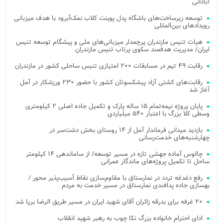
آبادانی
توسعه زیرساخت‌های باشگاه پدل پوینت کلاب نمک‌آبرود با هدف میزبانی
رویدادهای بین‌المللی
هیات تنیس مازندران پرچمدار میزبانی‌های ملی و پیشگام توسعه تنیس
ایران/ مدیریت هدفمند سکوی پرتاب تنیس مازندران
رقابت ۴۹ تیم در مسابقات ۲۰۰ امتیازی تنیس ساحلی کشور در مازندران
رقابت‌های کشتی آزاد پیشکسوتان کشور با حضور ۲۳۰ ورزشکار در آمل
آغاز شد
پایان پروژه نیمه‌تمام ۱۵ ساله پارک و تکمیل جاده اصلی ۲ کیلومتری
وسطی کلا بزرگ با اعتبار ۵۴۰ میلیاردی
بازدید میدانی فرماندار آمل از ۱۴ روستای بخش دشت‌سر در
چهارشنبه‌های خدمت‌رسانی
چالوس آماده جهشی تازه در مسیر توسعه/ از ساماندهی ۱۴ کیلومتر
ساحل تا تکمیل پروژه‌های ماندگار عمرانی
رفع دغدغه تردد در نمارستاق با مقاوم‌سازی نقاط آسیب‌پذیر محور /
بهسازی جاده پدافندی نمارستاق در مسیر خدمت به مردم
۲۰ غرفه برای بدرقه زائران آقای شهید ایران در مسیر طریق الرضا برپا شد
ادای احترام خانواده بزرگ نکا چوب به رهبر شهید انقلاب