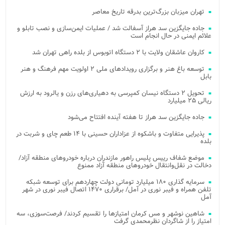
تهران میزبان بزرگ‌ترین بدرقه تاریخ معاصر
جاده جایگزین سد هراز آسفالت شد / عملیات ایمن‌سازی و نصب تابلو و
علائم ایمنی در حال انجام است
کاروان عاشقان ولایت با ۲ دستگاه اتوبوس از بلده راهی تهران شد
توسعه باغ هنر و برگزاری رویدادهای ملی ۲ اولویت مهم فرهنگ و هنر
بابل
تحویل ۲ دستگاه نیسان کمپرسی به دهیاری‌های رزن و یالرود به ارزش
ریالی ۲۵ میلیارد
جاده جایگزین سد هراز تا هفته آینده افتتاح می‌شود
پذیرایی متفاوت و باشکوه از عزاداران حسینی با ۱۴ طعم چای و شربت در
بلده
موضع شفاف رییس پلیس راهور مازندران درباره خودروهای منطقه آزاد/
دخالت در نقل‌وانتقال خودروهای منطقه آزاد ممنوع
سرمایه گذاری ۱۸۰ میلیارد تومانی دولت چهاردهم برای توسعه شبکه
تلفن همراه و فیبر نوری در آمل/ برقراری ۱۴۷۰ اتصال فیبر نوری در شهر
آمل
شاهین نوشهر و مس کرمان امتیازها را تقسیم کردند/ فرصت‌سوزی، سه
امتیاز را از شاگردان نظرمحمدی گرفت