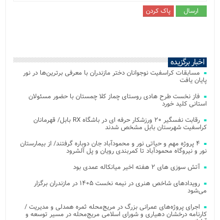
اخبار برگزیده
مسابقات کراسفیت نوجوانان دختر مازندران با معرفی برترین‌ها در نور
پایان یافت
فاز نخست طرح هادی روستای چماز کلا چمستان با حضور مسئولان
استانی کلید خورد
رقابت نفسگیر ۲۰ ورزشکار حرفه ای در باشگاه RX بابل/ قهرمانان
کراسفیت شهرستان بابل مشخص شدند
۴ پروژه مهم و حیاتی نور و محمودآباد جان دوباره گرفتند/ از بیمارستان
نور و نیروگاه محمودآباد تا کمربندی رویان و پل آلشرود
آتش‌ سوزی‌ های ۲ هفته اخیر میانکاله عمدی بود
رویدادهای شاخص هنری در نیمه نخست ۱۴۰۵ در مازندران برگزار
می‌شود
اجرای پروژه‌های عمرانی بزرگ در مریج‌محله ثمره همدلی و مدیریت /
کارنامه درخشان دهیاری و شورای اسلامی مریج‌محله در مسیر توسعه و