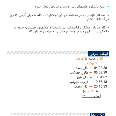
آیین باشکوه عاشورایی در روستای تاریخی یوش بلده
سه اثر تازه از مجموعه «مفاخر فریدونکنار» به قلم شعبان آزادی کناری
در آستانه انتشار
کلا میزبان عاشقان اباعبدالله در تاسوعا و عاشورای حسینی/ جلوه‌ای
ماندگار از عزاداری مردم روستای چل در امامزاده روستای کلا
اوقات شرعی
30
:
0
مانده تا
غروب
خورشید
04:32:38
اذان صبح
06:09:39
طلوع خورشید
13:04:02
اذان ظهر
19:56:18
غروب خورشید
20:16:33
اذان مغرب
اوقات به افق :
عکس ها