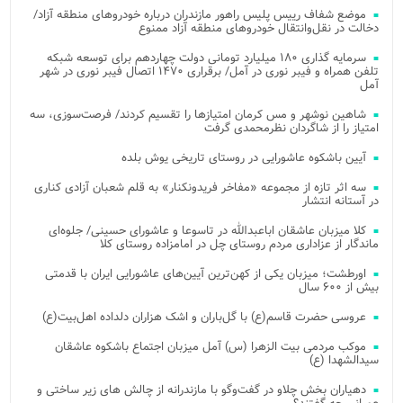
موضع شفاف رییس پلیس راهور مازندران درباره خودروهای منطقه آزاد/
دخالت در نقل‌وانتقال خودروهای منطقه آزاد ممنوع
سرمایه گذاری ۱۸۰ میلیارد تومانی دولت چهاردهم برای توسعه شبکه
تلفن همراه و فیبر نوری در آمل/ برقراری ۱۴۷۰ اتصال فیبر نوری در شهر
آمل
شاهین نوشهر و مس کرمان امتیازها را تقسیم کردند/ فرصت‌سوزی، سه
امتیاز را از شاگردان نظرمحمدی گرفت
آیین باشکوه عاشورایی در روستای تاریخی یوش بلده
سه اثر تازه از مجموعه «مفاخر فریدونکنار» به قلم شعبان آزادی کناری
در آستانه انتشار
کلا میزبان عاشقان اباعبدالله در تاسوعا و عاشورای حسینی/ جلوه‌ای
ماندگار از عزاداری مردم روستای چل در امامزاده روستای کلا
اورطشت؛ میزبان یکی از کهن‌ترین آیین‌های عاشورایی ایران با قدمتی
بیش از ۶۰۰ سال
عروسی حضرت قاسم(ع) با گل‌باران و اشک هزاران دلداده اهل‌بیت(ع)
موکب مردمی بیت‌ الزهرا (س) آمل میزبان اجتماع باشکوه عاشقان
سیدالشهدا (ع)
دهیاران بخش چلاو در گفت‌وگو با مازندرانه از چالش های زیر ساختی و