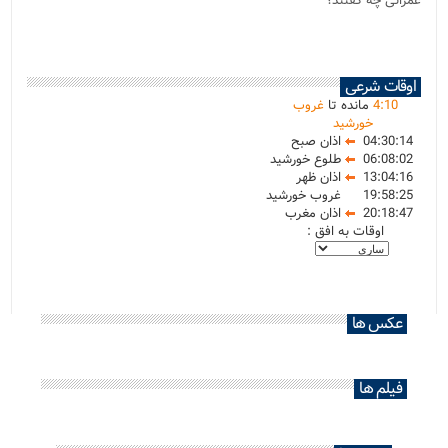
عمرانی چه گفتند؟
اوقات شرعی
10
:
4
مانده تا
غروب
خورشید
04:30:14
اذان صبح
06:08:02
طلوع خورشید
13:04:16
اذان ظهر
19:58:25
غروب خورشید
20:18:47
اذان مغرب
اوقات به افق :
عکس ها
فیلم ها