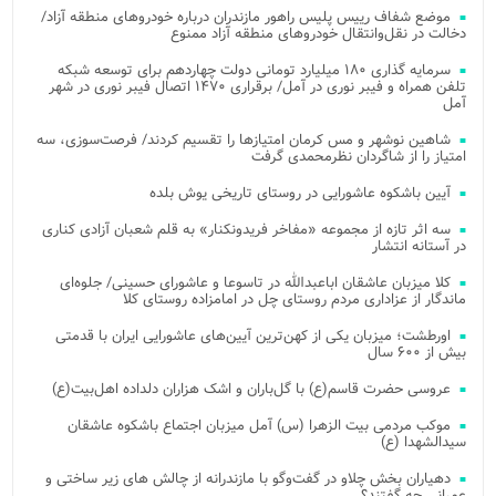
موضع شفاف رییس پلیس راهور مازندران درباره خودروهای منطقه آزاد/
دخالت در نقل‌وانتقال خودروهای منطقه آزاد ممنوع
سرمایه گذاری ۱۸۰ میلیارد تومانی دولت چهاردهم برای توسعه شبکه
تلفن همراه و فیبر نوری در آمل/ برقراری ۱۴۷۰ اتصال فیبر نوری در شهر
آمل
شاهین نوشهر و مس کرمان امتیازها را تقسیم کردند/ فرصت‌سوزی، سه
امتیاز را از شاگردان نظرمحمدی گرفت
آیین باشکوه عاشورایی در روستای تاریخی یوش بلده
سه اثر تازه از مجموعه «مفاخر فریدونکنار» به قلم شعبان آزادی کناری
در آستانه انتشار
کلا میزبان عاشقان اباعبدالله در تاسوعا و عاشورای حسینی/ جلوه‌ای
ماندگار از عزاداری مردم روستای چل در امامزاده روستای کلا
اورطشت؛ میزبان یکی از کهن‌ترین آیین‌های عاشورایی ایران با قدمتی
بیش از ۶۰۰ سال
عروسی حضرت قاسم(ع) با گل‌باران و اشک هزاران دلداده اهل‌بیت(ع)
موکب مردمی بیت‌ الزهرا (س) آمل میزبان اجتماع باشکوه عاشقان
سیدالشهدا (ع)
دهیاران بخش چلاو در گفت‌وگو با مازندرانه از چالش های زیر ساختی و
عمرانی چه گفتند؟