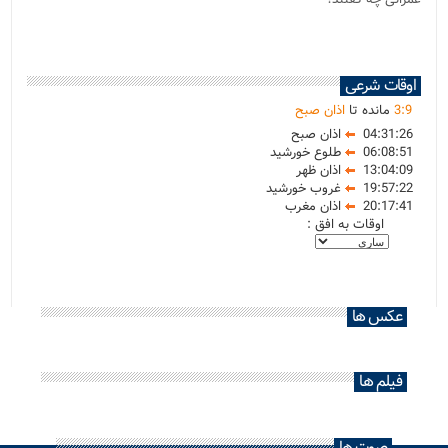
اوقات شرعی
9
:
3
مانده تا
اذان صبح
04:31:26
اذان صبح
06:08:51
طلوع خورشید
13:04:09
اذان ظهر
19:57:22
غروب خورشید
20:17:41
اذان مغرب
اوقات به افق :
عکس ها
فیلم ها
صوت ها