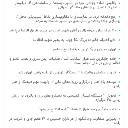
چالوس آماده جهشی تازه در مسیر توسعه/ از ساماندهی ۱۴ کیلومتر
ساحل تا تکمیل پروژه‌های ماندگار عمرانی
رفع دغدغه تردد در نمارستاق با مقاوم‌سازی نقاط آسیب‌پذیر محور /
بهسازی جاده پدافندی نمارستاق در مسیر خدمت به مردم
۲۰ غرفه برای بدرقه زائران آقای شهید ایران در مسیر طریق الرضا برپا شد
ادای احترام خانواده بزرگ نکا چوب به رهبر شهید انقلاب
تهران میزبان بزرگ‌ترین بدرقه تاریخ معاصر
جاده جایگزین سد هراز آسفالت شد / عملیات ایمن‌سازی و نصب تابلو و
علائم ایمنی در حال انجام است
کاروان عاشقان ولایت با ۲ دستگاه اتوبوس از بلده راهی تهران شد
توسعه باغ هنر و برگزاری رویدادهای ملی ۲ اولویت مهم فرهنگ و هنر
بابل
تحویل ۲ دستگاه نیسان کمپرسی به دهیاری‌های رزن و یالرود به ارزش
ریالی ۲۵ میلیارد
جاده جایگزین سد هراز تا هفته آینده افتتاح می‌شود
پذیرایی متفاوت و باشکوه از عزاداران حسینی با ۱۴ طعم چای و شربت در
بلده