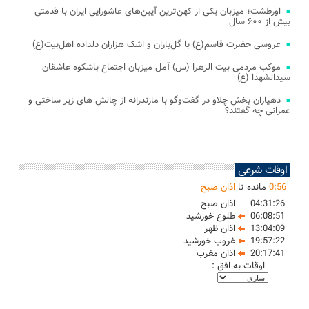
اورطشت؛ میزبان یکی از کهن‌ترین آیین‌های عاشورایی ایران با قدمتی
بیش از ۶۰۰ سال
عروسی حضرت قاسم(ع) با گل‌باران و اشک هزاران دلداده اهل‌بیت(ع)
موکب مردمی بیت‌ الزهرا (س) آمل میزبان اجتماع باشکوه عاشقان
سیدالشهدا (ع)
دهیاران بخش چلاو در گفت‌وگو با مازندرانه از چالش های زیر ساختی و
عمرانی چه گفتند؟
اوقات شرعی
56
:
0
مانده تا
اذان صبح
04:31:26
اذان صبح
06:08:51
طلوع خورشید
13:04:09
اذان ظهر
19:57:22
غروب خورشید
20:17:41
اذان مغرب
اوقات به افق :