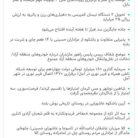
بابل
تحویل ۲ دستگاه نیسان کمپرسی به دهیاری‌های رزن و یالرود به ارزش
ریالی ۲۵ میلیارد
جاده جایگزین سد هراز تا هفته آینده افتتاح می‌شود
پذیرایی متفاوت و باشکوه از عزاداران حسینی با ۱۴ طعم چای و شربت در
بلده
موضع شفاف رییس پلیس راهور مازندران درباره خودروهای منطقه آزاد/
دخالت در نقل‌وانتقال خودروهای منطقه آزاد ممنوع
سرمایه گذاری ۱۸۰ میلیارد تومانی دولت چهاردهم برای توسعه شبکه
تلفن همراه و فیبر نوری در آمل/ برقراری ۱۴۷۰ اتصال فیبر نوری در شهر
آمل
شاهین نوشهر و مس کرمان امتیازها را تقسیم کردند/ فرصت‌سوزی، سه
امتیاز را از شاگردان نظرمحمدی گرفت
آیین باشکوه عاشورایی در روستای تاریخی یوش بلده
سه اثر تازه از مجموعه «مفاخر فریدونکنار» به قلم شعبان آزادی کناری
در آستانه انتشار
کلا میزبان عاشقان اباعبدالله در تاسوعا و عاشورای حسینی/ جلوه‌ای
ماندگار از عزاداری مردم روستای چل در امامزاده روستای کلا