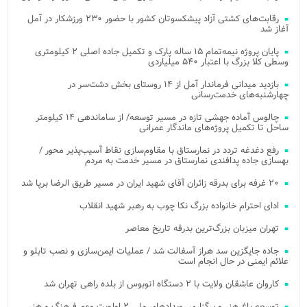
رقابت‌های کشتی آزاد پیشکسوتان کشور با حضور ۲۳۰ ورزشکار در آمل
آغاز شد
پایان پروژه نیمه‌تمام ۱۵ ساله پارک و تکمیل جاده اصلی ۲ کیلومتری
وسطی کلا بزرگ با اعتبار ۵۴۰ میلیاردی
بازدید میدانی فرماندار آمل از ۱۴ روستای بخش دشت‌سر در
چهارشنبه‌های خدمت‌رسانی
چالوس آماده جهشی تازه در مسیر توسعه/ از ساماندهی ۱۴ کیلومتر
ساحل تا تکمیل پروژه‌های ماندگار عمرانی
رفع دغدغه تردد در نمارستاق با مقاوم‌سازی نقاط آسیب‌پذیر محور /
بهسازی جاده پدافندی نمارستاق در مسیر خدمت به مردم
۲۰ غرفه برای بدرقه زائران آقای شهید ایران در مسیر طریق الرضا برپا شد
ادای احترام خانواده بزرگ نکا چوب به رهبر شهید انقلاب
تهران میزبان بزرگ‌ترین بدرقه تاریخ معاصر
جاده جایگزین سد هراز آسفالت شد / عملیات ایمن‌سازی و نصب تابلو و
علائم ایمنی در حال انجام است
کاروان عاشقان ولایت با ۲ دستگاه اتوبوس از بلده راهی تهران شد
توسعه باغ هنر و برگزاری رویدادهای ملی ۲ اولویت مهم فرهنگ و هنر