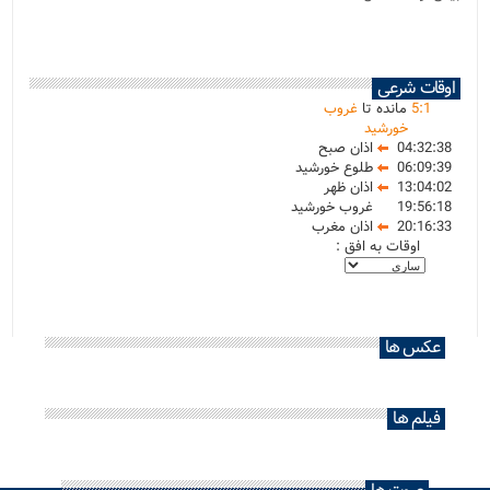
اوقات شرعی
1
:
5
مانده تا
غروب
خورشید
04:32:38
اذان صبح
06:09:39
طلوع خورشید
13:04:02
اذان ظهر
19:56:18
غروب خورشید
20:16:33
اذان مغرب
اوقات به افق :
عکس ها
فیلم ها