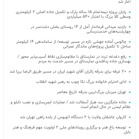
آغاز شد
پایان پروژه نیمه‌تمام ۱۵ ساله پارک و تکمیل جاده اصلی ۲ کیلومتری
وسطی کلا بزرگ با اعتبار ۵۴۰ میلیاردی
بازدید میدانی فرماندار آمل از ۱۴ روستای بخش دشت‌سر در
چهارشنبه‌های خدمت‌رسانی
چالوس آماده جهشی تازه در مسیر توسعه/ از ساماندهی ۱۴ کیلومتر
ساحل تا تکمیل پروژه‌های ماندگار عمرانی
رفع دغدغه تردد در نمارستاق با مقاوم‌سازی نقاط آسیب‌پذیر محور /
بهسازی جاده پدافندی نمارستاق در مسیر خدمت به مردم
۲۰ غرفه برای بدرقه زائران آقای شهید ایران در مسیر طریق الرضا برپا شد
ادای احترام خانواده بزرگ نکا چوب به رهبر شهید انقلاب
تهران میزبان بزرگ‌ترین بدرقه تاریخ معاصر
جاده جایگزین سد هراز آسفالت شد / عملیات ایمن‌سازی و نصب تابلو و
علائم ایمنی در حال انجام است
کاروان عاشقان ولایت با ۲ دستگاه اتوبوس از بلده راهی تهران شد
توسعه باغ هنر و برگزاری رویدادهای ملی ۲ اولویت مهم فرهنگ و هنر
بابل