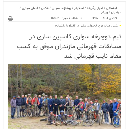
ویژه
اجتماعی
/
اخبار برگزیده
/
اسلایدر
/
پیشنهاد سردبیر
/
عکس
/
فضای مجازی
/
مازندران
/
ورزشی
09 دی 1404 - 01:47
شناسه خبر : 158221
رئیس هیات دوچرخه‌سواری ساری در گفتگو با مازندرانه؛
تیم‌ دوچرخه سواری کاسپین ساری در
مسابقات قهرمانی مازندران موفق به کسب
مقام نایب قهرمانی شد