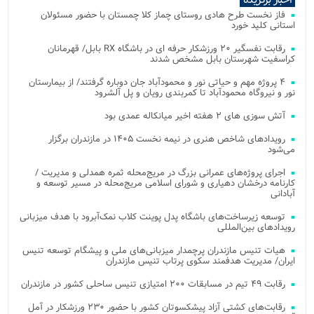
فاز نخست طرح هادی روستای چماز کلا چمستان با حضور مسئولان
استانی کلید خورد
رقابت نفسگیر ۲۰ ورزشکار حرفه ای در باشگاه RX بابل/ قهرمانان
کراسفیت شهرستان بابل مشخص شدند
۴ پروژه مهم و حیاتی نور و محمودآباد جان دوباره گرفتند/ از بیمارستان
نور و نیروگاه محمودآباد تا کمربندی رویان و پل آلشرود
آتش‌ سوزی‌ های ۲ هفته اخیر میانکاله عمدی بود
رویدادهای شاخص هنری در نیمه نخست ۱۴۰۵ در مازندران برگزار
می‌شود
اجرای پروژه‌های عمرانی بزرگ در مریج‌محله ثمره همدلی و مدیریت /
کارنامه درخشان دهیاری و شورای اسلامی مریج‌محله در مسیر توسعه و
آبادانی
توسعه زیرساخت‌های باشگاه پدل پوینت کلاب نمک‌آبرود با هدف میزبانی
رویدادهای بین‌المللی
هیات تنیس مازندران پرچمدار میزبانی‌های ملی و پیشگام توسعه تنیس
ایران/ مدیریت هدفمند سکوی پرتاب تنیس مازندران
رقابت ۴۹ تیم در مسابقات ۲۰۰ امتیازی تنیس ساحلی کشور در مازندران
رقابت‌های کشتی آزاد پیشکسوتان کشور با حضور ۲۳۰ ورزشکار در آمل