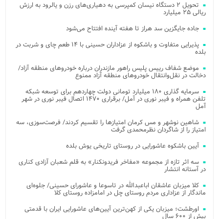
تحویل ۲ دستگاه نیسان کمپرسی به دهیاری‌های رزن و یالرود به ارزش
ریالی ۲۵ میلیارد
جاده جایگزین سد هراز تا هفته آینده افتتاح می‌شود
پذیرایی متفاوت و باشکوه از عزاداران حسینی با ۱۴ طعم چای و شربت در
بلده
موضع شفاف رییس پلیس راهور مازندران درباره خودروهای منطقه آزاد/
دخالت در نقل‌وانتقال خودروهای منطقه آزاد ممنوع
سرمایه گذاری ۱۸۰ میلیارد تومانی دولت چهاردهم برای توسعه شبکه
تلفن همراه و فیبر نوری در آمل/ برقراری ۱۴۷۰ اتصال فیبر نوری در شهر
آمل
شاهین نوشهر و مس کرمان امتیازها را تقسیم کردند/ فرصت‌سوزی، سه
امتیاز را از شاگردان نظرمحمدی گرفت
آیین باشکوه عاشورایی در روستای تاریخی یوش بلده
سه اثر تازه از مجموعه «مفاخر فریدونکنار» به قلم شعبان آزادی کناری
در آستانه انتشار
کلا میزبان عاشقان اباعبدالله در تاسوعا و عاشورای حسینی/ جلوه‌ای
ماندگار از عزاداری مردم روستای چل در امامزاده روستای کلا
اورطشت؛ میزبان یکی از کهن‌ترین آیین‌های عاشورایی ایران با قدمتی
بیش از ۶۰۰ سال