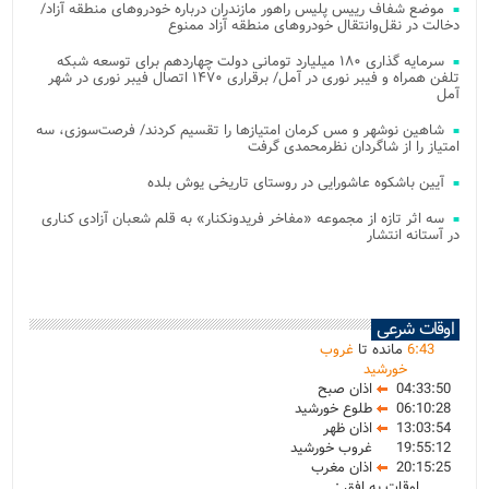
موضع شفاف رییس پلیس راهور مازندران درباره خودروهای منطقه آزاد/
دخالت در نقل‌وانتقال خودروهای منطقه آزاد ممنوع
سرمایه گذاری ۱۸۰ میلیارد تومانی دولت چهاردهم برای توسعه شبکه
تلفن همراه و فیبر نوری در آمل/ برقراری ۱۴۷۰ اتصال فیبر نوری در شهر
آمل
شاهین نوشهر و مس کرمان امتیازها را تقسیم کردند/ فرصت‌سوزی، سه
امتیاز را از شاگردان نظرمحمدی گرفت
آیین باشکوه عاشورایی در روستای تاریخی یوش بلده
سه اثر تازه از مجموعه «مفاخر فریدونکنار» به قلم شعبان آزادی کناری
در آستانه انتشار
اوقات شرعی
43
:
6
مانده تا
غروب
خورشید
04:33:50
اذان صبح
06:10:28
طلوع خورشید
13:03:54
اذان ظهر
19:55:12
غروب خورشید
20:15:25
اذان مغرب
اوقات به افق :