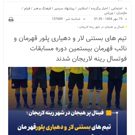
ویژه
اجتماعی
/
اخبار برگزیده
/
اسلایدر
/
پیشنهاد سردبیر
/
فرهنگ و هنر
/
فیلم
/
مازندران
/
ورزشی
19 مهر 1404 - 01:35
شناسه خبر : 157689
فینال پر هیجان در شهر رینه لاریجان ؛
تیم های بستنی لار و دهیاری پلور قهرمان و
نائب قهرمان بیستمین دوره مسابقات
فوتسال رینه لاریجان شدند