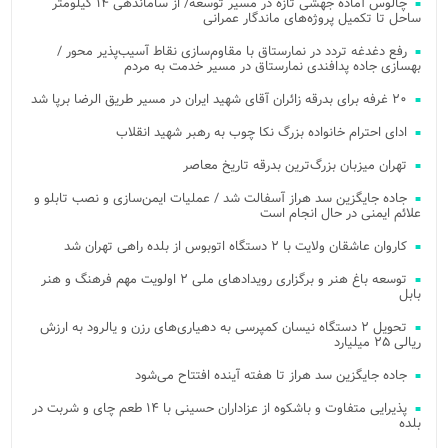
چالوس آماده جهشی تازه در مسیر توسعه/ از ساماندهی ۱۴ کیلومتر
ساحل تا تکمیل پروژه‌های ماندگار عمرانی
رفع دغدغه تردد در نمارستاق با مقاوم‌سازی نقاط آسیب‌پذیر محور /
بهسازی جاده پدافندی نمارستاق در مسیر خدمت به مردم
۲۰ غرفه برای بدرقه زائران آقای شهید ایران در مسیر طریق الرضا برپا شد
ادای احترام خانواده بزرگ نکا چوب به رهبر شهید انقلاب
تهران میزبان بزرگ‌ترین بدرقه تاریخ معاصر
جاده جایگزین سد هراز آسفالت شد / عملیات ایمن‌سازی و نصب تابلو و
علائم ایمنی در حال انجام است
کاروان عاشقان ولایت با ۲ دستگاه اتوبوس از بلده راهی تهران شد
توسعه باغ هنر و برگزاری رویدادهای ملی ۲ اولویت مهم فرهنگ و هنر
بابل
تحویل ۲ دستگاه نیسان کمپرسی به دهیاری‌های رزن و یالرود به ارزش
ریالی ۲۵ میلیارد
جاده جایگزین سد هراز تا هفته آینده افتتاح می‌شود
پذیرایی متفاوت و باشکوه از عزاداران حسینی با ۱۴ طعم چای و شربت در
بلده