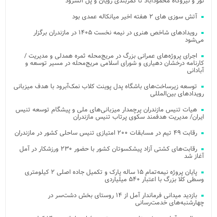
نور و نیروگاه محمودآباد تا کمربندی رویان و پل آلشرود
آتش‌ سوزی‌ های ۲ هفته اخیر میانکاله عمدی بود
رویدادهای شاخص هنری در نیمه نخست ۱۴۰۵ در مازندران برگزار
می‌شود
اجرای پروژه‌های عمرانی بزرگ در مریج‌محله ثمره همدلی و مدیریت /
کارنامه درخشان دهیاری و شورای اسلامی مریج‌محله در مسیر توسعه و
آبادانی
توسعه زیرساخت‌های باشگاه پدل پوینت کلاب نمک‌آبرود با هدف میزبانی
رویدادهای بین‌المللی
هیات تنیس مازندران پرچمدار میزبانی‌های ملی و پیشگام توسعه تنیس
ایران/ مدیریت هدفمند سکوی پرتاب تنیس مازندران
رقابت ۴۹ تیم در مسابقات ۲۰۰ امتیازی تنیس ساحلی کشور در مازندران
رقابت‌های کشتی آزاد پیشکسوتان کشور با حضور ۲۳۰ ورزشکار در آمل
آغاز شد
پایان پروژه نیمه‌تمام ۱۵ ساله پارک و تکمیل جاده اصلی ۲ کیلومتری
وسطی کلا بزرگ با اعتبار ۵۴۰ میلیاردی
بازدید میدانی فرماندار آمل از ۱۴ روستای بخش دشت‌سر در
چهارشنبه‌های خدمت‌رسانی