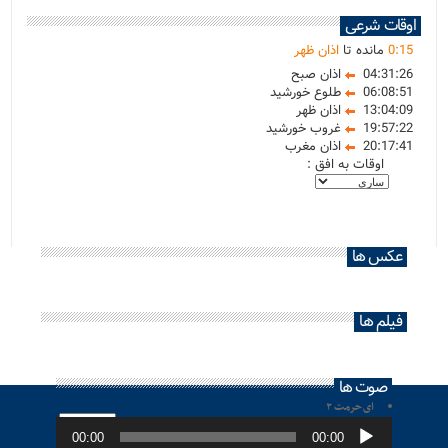
اوقات شرعی
15
:
0
مانده تا
اذان ظهر
04:31:26
اذان صبح
06:08:51
طلوع خورشید
13:04:09
اذان ظهر
19:57:22
غروب خورشید
20:17:41
اذان مغرب
اوقات به افق :
عکس ها
فیلم ها
صوت ها
ای حرمت ۲
پخش‌کننده
صوت
00:00
00:00