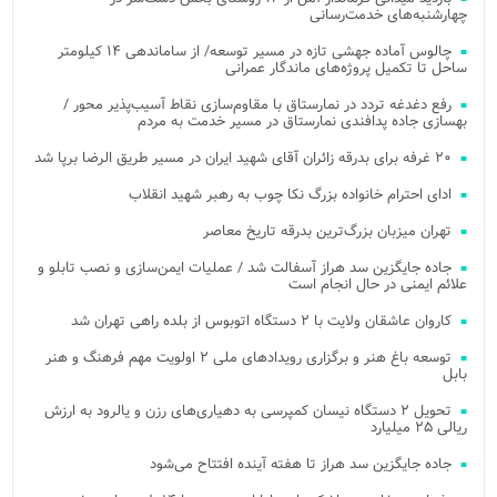
چهارشنبه‌های خدمت‌رسانی
چالوس آماده جهشی تازه در مسیر توسعه/ از ساماندهی ۱۴ کیلومتر
ساحل تا تکمیل پروژه‌های ماندگار عمرانی
رفع دغدغه تردد در نمارستاق با مقاوم‌سازی نقاط آسیب‌پذیر محور /
بهسازی جاده پدافندی نمارستاق در مسیر خدمت به مردم
۲۰ غرفه برای بدرقه زائران آقای شهید ایران در مسیر طریق الرضا برپا شد
ادای احترام خانواده بزرگ نکا چوب به رهبر شهید انقلاب
تهران میزبان بزرگ‌ترین بدرقه تاریخ معاصر
جاده جایگزین سد هراز آسفالت شد / عملیات ایمن‌سازی و نصب تابلو و
علائم ایمنی در حال انجام است
کاروان عاشقان ولایت با ۲ دستگاه اتوبوس از بلده راهی تهران شد
توسعه باغ هنر و برگزاری رویدادهای ملی ۲ اولویت مهم فرهنگ و هنر
بابل
تحویل ۲ دستگاه نیسان کمپرسی به دهیاری‌های رزن و یالرود به ارزش
ریالی ۲۵ میلیارد
جاده جایگزین سد هراز تا هفته آینده افتتاح می‌شود