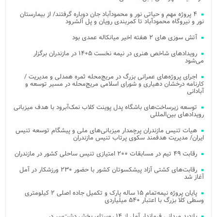
۴ پروژه مهم و حیاتی نور و محمودآباد جان دوباره گرفتند/ از بیمارستان
نور و نیروگاه محمودآباد تا کمربندی رویان و پل آلشرود
آتش‌ سوزی‌ های ۲ هفته اخیر میانکاله عمدی بود
رویدادهای شاخص هنری در نیمه نخست ۱۴۰۵ در مازندران برگزار
می‌شود
اجرای پروژه‌های عمرانی بزرگ در مریج‌محله ثمره همدلی و مدیریت /
کارنامه درخشان دهیاری و شورای اسلامی مریج‌محله در مسیر توسعه و
آبادانی
توسعه زیرساخت‌های باشگاه پدل پوینت کلاب نمک‌آبرود با هدف میزبانی
رویدادهای بین‌المللی
هیات تنیس مازندران پرچمدار میزبانی‌های ملی و پیشگام توسعه تنیس
ایران/ مدیریت هدفمند سکوی پرتاب تنیس مازندران
رقابت ۴۹ تیم در مسابقات ۲۰۰ امتیازی تنیس ساحلی کشور در مازندران
رقابت‌های کشتی آزاد پیشکسوتان کشور با حضور ۲۳۰ ورزشکار در آمل
آغاز شد
پایان پروژه نیمه‌تمام ۱۵ ساله پارک و تکمیل جاده اصلی ۲ کیلومتری
وسطی کلا بزرگ با اعتبار ۵۴۰ میلیاردی
بازدید میدانی فرماندار آمل از ۱۴ روستای بخش دشت‌سر در