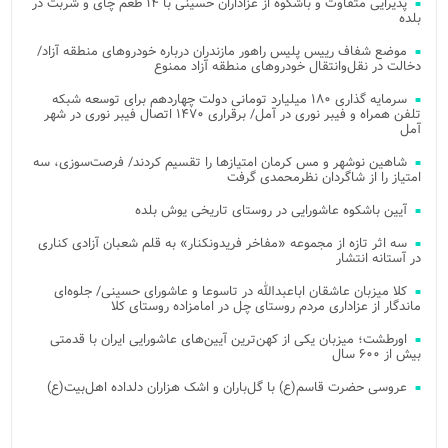
پذیرایی متفاوت و باشکوه از عزاداران حسینی با ۱۴ طعم چای و شربت در
بلده
موضع شفاف رییس پلیس راهور مازندران درباره خودروهای منطقه آزاد/
دخالت در نقل‌وانتقال خودروهای منطقه آزاد ممنوع
سرمایه گذاری ۱۸۰ میلیارد تومانی دولت چهاردهم برای توسعه شبکه
تلفن همراه و فیبر نوری در آمل/ برقراری ۱۴۷۰ اتصال فیبر نوری در شهر
آمل
شاهین نوشهر و مس کرمان امتیازها را تقسیم کردند/ فرصت‌سوزی، سه
امتیاز را از شاگردان نظرمحمدی گرفت
آیین باشکوه عاشورایی در روستای تاریخی یوش بلده
سه اثر تازه از مجموعه «مفاخر فریدونکنار» به قلم شعبان آزادی کناری
در آستانه انتشار
کلا میزبان عاشقان اباعبدالله در تاسوعا و عاشورای حسینی/ جلوه‌ای
ماندگار از عزاداری مردم روستای چل در امامزاده روستای کلا
اورطشت؛ میزبان یکی از کهن‌ترین آیین‌های عاشورایی ایران با قدمتی
بیش از ۶۰۰ سال
عروسی حضرت قاسم(ع) با گل‌باران و اشک هزاران دلداده اهل‌بیت(ع)