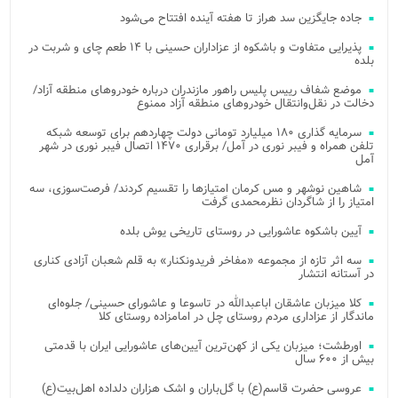
جاده جایگزین سد هراز تا هفته آینده افتتاح می‌شود
پذیرایی متفاوت و باشکوه از عزاداران حسینی با ۱۴ طعم چای و شربت در
بلده
موضع شفاف رییس پلیس راهور مازندران درباره خودروهای منطقه آزاد/
دخالت در نقل‌وانتقال خودروهای منطقه آزاد ممنوع
سرمایه گذاری ۱۸۰ میلیارد تومانی دولت چهاردهم برای توسعه شبکه
تلفن همراه و فیبر نوری در آمل/ برقراری ۱۴۷۰ اتصال فیبر نوری در شهر
آمل
شاهین نوشهر و مس کرمان امتیازها را تقسیم کردند/ فرصت‌سوزی، سه
امتیاز را از شاگردان نظرمحمدی گرفت
آیین باشکوه عاشورایی در روستای تاریخی یوش بلده
سه اثر تازه از مجموعه «مفاخر فریدونکنار» به قلم شعبان آزادی کناری
در آستانه انتشار
کلا میزبان عاشقان اباعبدالله در تاسوعا و عاشورای حسینی/ جلوه‌ای
ماندگار از عزاداری مردم روستای چل در امامزاده روستای کلا
اورطشت؛ میزبان یکی از کهن‌ترین آیین‌های عاشورایی ایران با قدمتی
بیش از ۶۰۰ سال
عروسی حضرت قاسم(ع) با گل‌باران و اشک هزاران دلداده اهل‌بیت(ع)