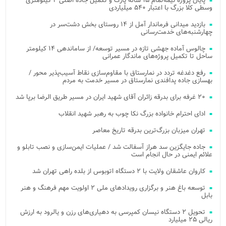
پایان پروژه نیمه‌تمام ۱۵ ساله پارک و تکمیل جاده اصلی ۲ کیلومتری
وسطی کلا بزرگ با اعتبار ۵۴۰ میلیاردی
بازدید میدانی فرماندار آمل از ۱۴ روستای بخش دشت‌سر در
چهارشنبه‌های خدمت‌رسانی
چالوس آماده جهشی تازه در مسیر توسعه/ از ساماندهی ۱۴ کیلومتر
ساحل تا تکمیل پروژه‌های ماندگار عمرانی
رفع دغدغه تردد در نمارستاق با مقاوم‌سازی نقاط آسیب‌پذیر محور /
بهسازی جاده پدافندی نمارستاق در مسیر خدمت به مردم
۲۰ غرفه برای بدرقه زائران آقای شهید ایران در مسیر طریق الرضا برپا شد
ادای احترام خانواده بزرگ نکا چوب به رهبر شهید انقلاب
تهران میزبان بزرگ‌ترین بدرقه تاریخ معاصر
جاده جایگزین سد هراز آسفالت شد / عملیات ایمن‌سازی و نصب تابلو و
علائم ایمنی در حال انجام است
کاروان عاشقان ولایت با ۲ دستگاه اتوبوس از بلده راهی تهران شد
توسعه باغ هنر و برگزاری رویدادهای ملی ۲ اولویت مهم فرهنگ و هنر
بابل
تحویل ۲ دستگاه نیسان کمپرسی به دهیاری‌های رزن و یالرود به ارزش
ریالی ۲۵ میلیارد