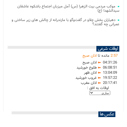
موکب مردمی بیت‌ الزهرا (س) آمل میزبان اجتماع باشکوه عاشقان
سیدالشهدا (ع)
دهیاران بخش چلاو در گفت‌وگو با مازندرانه از چالش های زیر ساختی و
عمرانی چه گفتند؟
اوقات شرعی
57
:
2
مانده تا
اذان صبح
04:31:26
اذان صبح
06:08:51
طلوع خورشید
13:04:09
اذان ظهر
19:57:22
غروب خورشید
20:17:41
اذان مغرب
اوقات به افق :
عکس ها